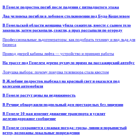
В Гомеле подросток погиб после падения с пятнадцатого этажа
Два человека погибли в лобовом столкновении под Буда-Кошелевом
В Гомельской области женщина убила сожителя, вместе с сыном тело
закопали, затем раскопали, сожгли, а прах рассыпали по огороду
Профессиональные льдогенераторы: как подобрать технику и вид льда для
бизнеса
Привод дверей кабины лифта — устройство и принцип работы
На трассе под Гомелем дерево рухнуло прямо на пассажирский автобус
Ловушка выбора: почему покупка телевизора стала квестом
В Жлобине подросток выбежал на красный свет и оказался под
колесами автомобиля
В Гомеле растут цены на недвижимость
В Речице обнаружили подпольный дом престарелых без лицензии
В Гомеле 10 мая изменят движение транспорта и усилят
железнодорожное сообщение
В Гомеле сохраняется сложная погода: грозы, ливни и порывистый
ветер, возможны локальные повреждения