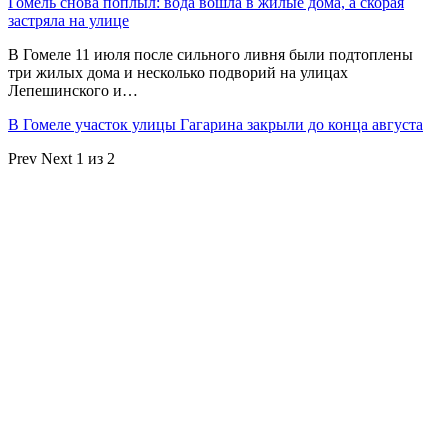
Гомель снова поплыл: вода вошла в жилые дома, а скорая
застряла на улице
В Гомеле 11 июля после сильного ливня были подтоплены
три жилых дома и несколько подворий на улицах
Лепешинского и…
В Гомеле участок улицы Гагарина закрыли до конца августа
Prev
Next
1 из 2