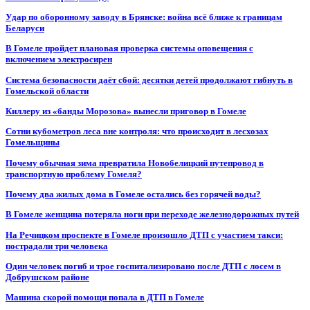
Удар по оборонному заводу в Брянске: война всё ближе к границам
Беларуси
В Гомеле пройдет плановая проверка системы оповещения с
включением электросирен
Система безопасности даёт сбой: десятки детей продолжают гибнуть в
Гомельской области
Киллеру из «банды Морозова» вынесли приговор в Гомеле
Сотни кубометров леса вне контроля: что происходит в лесхозах
Гомельщины
Почему обычная зима превратила Новобелицкий путепровод в
транспортную проблему Гомеля?
Почему два жилых дома в Гомеле остались без горячей воды?
В Гомеле женщина потеряла ноги при переходе железнодорожных путей
На Речицком проспекте в Гомеле произошло ДТП с участием такси:
пострадали три человека
Один человек погиб и трое госпитализировано после ДТП с лосем в
Добрушском районе
Машина скорой помощи попала в ДТП в Гомеле