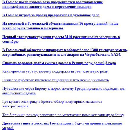
В Гомеле после взрыва газа продолжается восстановление
повреждённого жилого дома и переселение жильцов
В Гомеле штраф за проезд превратился в уголовное дело
На посевной в Гомельской области выявили 16 преступлений: чаще
всего воруют топливо и материалы
Первый этап реконструкции трассы М10 рассчитывают завершить к
сентябрю
В Гомельской области возвращают в оборот более 1300 гектаров земель,
загрязнённых радионуклидами после аварии на Чернобыльской АЭС
Сначала воровал, потом сжигал дома: в Речице вору дали 9,5 года
Как пережить утрату: почему поддержка играет ключевую роль
Бизнес за рубежом: ключевые тенденции и что нужно учитывать
Путешествие через Европу к морю: почему Греция идеально подходит для
автобусного отдыха
Где купить электрику в Бресте: обзор популярных магазинов
электротоваров
Топ-5 причин, почему репетитор по математике поможет вашему ребенку
Древесина гниет в лесхозах Гомельщины: будут ли приняты реальные
меры?