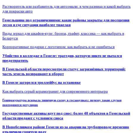
Растворитель или разбавитель для автоэмали: в чем разница и какой выбрать
для покраски авто
Гомельщина под ограничениями: какие районы закрыты для посещения
лесов и где ситуация наиболее тяжелая
Виды зеркал для шкафов-купе: бронза, графит, классика — как выбрать в
Беларуси
Корпоративные подарки с логотипом: как выбрать и не ошибиться
Убийство в колледже в Гомеле: трагедия, которую никто не пытался
предотвратить
В Гомельской области пересмотрели статус загрязнённых территорий:
часть земель возвращают в оборот
В Гомеле загорелся троллейбус на остановке
Как выбрать серый керамогранит для современного интерьера
Генпрокуратура вскрыла типичную схему в госзакупках: почему такие случаи
повторяются регулярно
Государственные активы идут под снос: более 40 объектов в Гомельской
области продают с условием сноса
В Новобелицком районе Гомеля из-за аварии на трубопроводе временно
отключили горячую воду