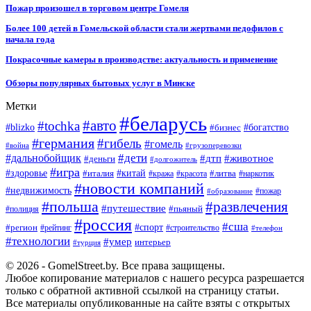
Пожар произошел в торговом центре Гомеля
Более 100 детей в Гомельской области стали жертвами педофилов с
начала года
Покрасочные камеры в производстве: актуальность и применение
Обзоры популярных бытовых услуг в Минске
Метки
#беларусь
#авто
#tochka
#blizko
#бизнес
#богатство
#германия
#гибель
#гомель
#война
#грузоперевозки
#дальнобойщик
#дети
#дтп
#животное
#деньги
#долгожитель
#игра
#китай
#здоровье
#литва
#италия
#кража
#красота
#наркотик
#новости компаний
#недвижимость
#пожар
#образование
#польша
#развлечения
#путешествие
#пьяный
#полиция
#россия
#сша
#спорт
#регион
#рейтинг
#строительство
#телефон
#технологии
#умер
интерьер
#турция
© 2026 - GomelStreet.by. Все права защищены.
Любое копирование материалов с нашего ресурса разрешается
только с обратной активной ссылкой на страницу статьи.
Все материалы опубликованные на сайте взяты с открытых