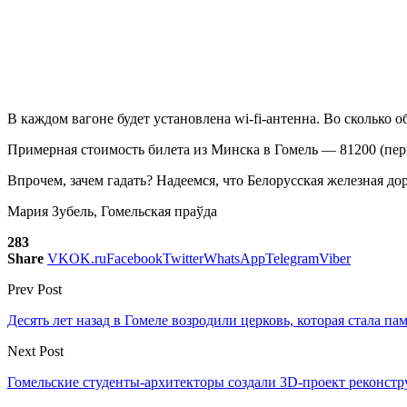
В каждом вагоне будет установлена wi-fi-антенна. Во сколько об
Примерная стоимость билета из Минска в Гомель — 81200 (перв
Впрочем, зачем гадать? Надеемся, что Белорусская железная до
Мария Зубель, Гомельская праўда
283
Share
VK
OK.ru
Facebook
Twitter
WhatsApp
Telegram
Viber
Prev Post
Десять лет назад в Гомеле возродили церковь, которая стала 
Next Post
Гомельские студенты-архитекторы создали 3D-проект реконст