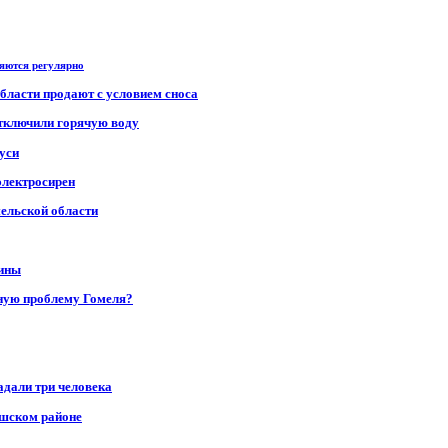
ряются регулярно
области продают с условием сноса
отключили горячую воду
уси
электросирен
мельской области
щины
ную проблему Гомеля?
адали три человека
ушском районе