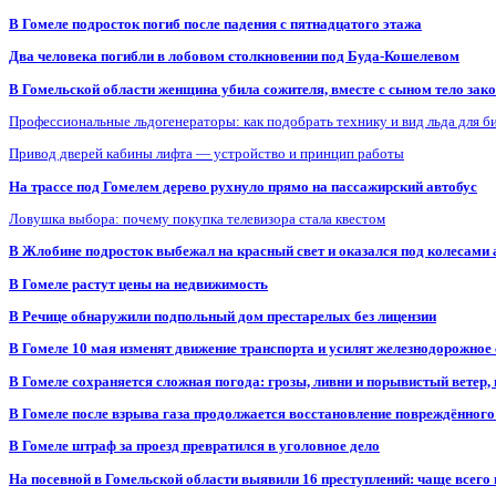
В Гомеле подросток погиб после падения с пятнадцатого этажа
Два человека погибли в лобовом столкновении под Буда-Кошелевом
В Гомельской области женщина убила сожителя, вместе с сыном тело закоп
Профессиональные льдогенераторы: как подобрать технику и вид льда для б
Привод дверей кабины лифта — устройство и принцип работы
На трассе под Гомелем дерево рухнуло прямо на пассажирский автобус
Ловушка выбора: почему покупка телевизора стала квестом
В Жлобине подросток выбежал на красный свет и оказался под колесами
В Гомеле растут цены на недвижимость
В Речице обнаружили подпольный дом престарелых без лицензии
В Гомеле 10 мая изменят движение транспорта и усилят железнодорожное
В Гомеле сохраняется сложная погода: грозы, ливни и порывистый ветер
В Гомеле после взрыва газа продолжается восстановление повреждённого
В Гомеле штраф за проезд превратился в уголовное дело
На посевной в Гомельской области выявили 16 преступлений: чаще всего