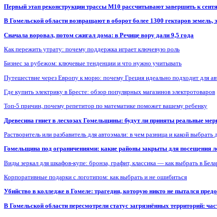
Первый этап реконструкции трассы М10 рассчитывают завершить к сент
В Гомельской области возвращают в оборот более 1300 гектаров земель
Сначала воровал, потом сжигал дома: в Речице вору дали 9,5 года
Как пережить утрату: почему поддержка играет ключевую роль
Бизнес за рубежом: ключевые тенденции и что нужно учитывать
Путешествие через Европу к морю: почему Греция идеально подходит для а
Где купить электрику в Бресте: обзор популярных магазинов электротоваров
Топ-5 причин, почему репетитор по математике поможет вашему ребенку
Древесина гниет в лесхозах Гомельщины: будут ли приняты реальные ме
Растворитель или разбавитель для автоэмали: в чем разница и какой выбрать 
Гомельщина под ограничениями: какие районы закрыты для посещения ле
Виды зеркал для шкафов-купе: бронза, графит, классика — как выбрать в Бел
Корпоративные подарки с логотипом: как выбрать и не ошибиться
Убийство в колледже в Гомеле: трагедия, которую никто не пытался пред
В Гомельской области пересмотрели статус загрязнённых территорий: ча