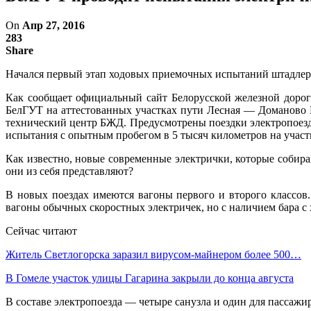
On
Апр 27, 2016
283
Share
Начался первый этап ходовых приемочных испытаний штадлер
Как сообщает официальный сайт Белорусской железной дорог
БелГУТ на аттестованных участках пути Лесная — Доманово 
технический центр БЖД. Предусмотрены поездки электропоез
испытания с опытным пробегом в 5 тысяч километров на участ
Как известно, новые современные электрички, которые собира
они из себя представляют?
В новых поездах имеются вагоны первого и второго классов
вагоны обычных скоростных электричек, но с наличием бара с
Сейчас читают
Житель Светлогорска заразил вирусом-майнером более 500…
В Гомеле участок улицы Гагарина закрыли до конца августа
В составе электропоезда — четыре санузла и один для пассажир