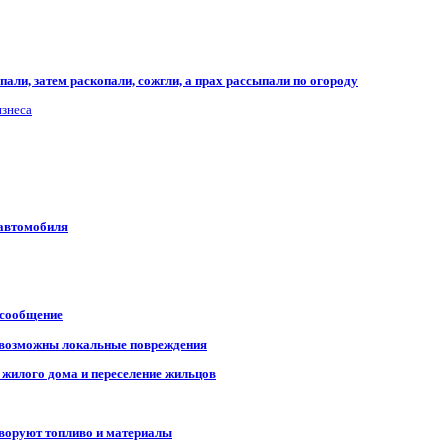
али, затем раскопали, сожгли, а прах рассыпали по огороду
изнеса
 автомобиля
 сообщение
, возможны локальные повреждения
 жилого дома и переселение жильцов
 воруют топливо и материалы