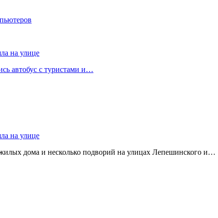
мпьютеров
яла на улице
лись автобус с туристами и…
яла на улице
 жилых дома и несколько подворий на улицах Лепешинского и…