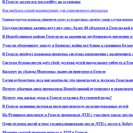
В Гомеле загорелся троллейбус на остановке
Как выбрать серый керамогранит для современного интерьера
Генпрокуратура вскрыла типичную схему в госзакупках: почему такие случаи повто
Государственные активы идут под снос: более 40 объектов в Гомельской 
В Новобелицком районе Гомеля из-за аварии на трубопроводе временно 
Удар по оборонному заводу в Брянске: война всё ближе к границам Белар
В Гомеле пройдет плановая проверка системы оповещения с включением 
Система безопасности даёт сбой: десятки детей продолжают гибнуть в Го
Киллеру из «банды Морозова» вынесли приговор в Гомеле
Сотни кубометров леса вне контроля: что происходит в лесхозах Гомель
Почему обычная зима превратила Новобелицкий путепровод в транспорт
Почему два жилых дома в Гомеле остались без горячей воды?
В Гомеле женщина потеряла ноги при переходе железнодорожных путей
На Речицком проспекте в Гомеле произошло ДТП с участием такси: постр
Один человек погиб и трое госпитализировано после ДТП с лосем в Добр
Машина скорой помощи попала в ДТП в Гомеле