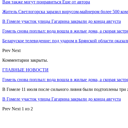
Вам также могут понравиться
Еще от автора
Житель Светлогорска заразил вирусом-майнером более 500 ко
В Гомеле участок улицы Гагарина закрыли до конца августа
Гомель снова поплыл: вода вошла в жилые дома, а скорая застр
Беларуское телевидение: под ударом в Брянской области оказа
Prev
Next
Комментарии закрыты.
ГЛАВНЫЕ НОВОСТИ
Гомель снова поплыл: вода вошла в жилые дома, а скорая застр
В Гомеле 11 июля после сильного ливня были подтоплены три
В Гомеле участок улицы Гагарина закрыли до конца августа
Prev
Next
1 из 2