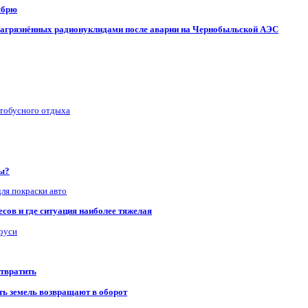
ябрю
, загрязнённых радионуклидами после аварии на Чернобыльской АЭС
втобусного отдыха
ры?
для покраски авто
сов и где ситуация наиболее тяжелая
аруси
отвратить
сть земель возвращают в оборот