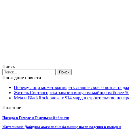
Поиск
Последние новости
Почему лицо может выглядеть старше своего возраста да
Житель Светлогорска заразил вирусом-майнером более 5
Meta и BlackRock вложат $14 млрд в строительство центр
Полезное
Погода в Гомеле и Гомельской области
Жительница Добруша оказалась в больнице после падения в колодец