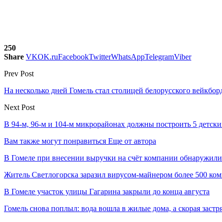
250
Share
VK
OK.ru
Facebook
Twitter
WhatsApp
Telegram
Viber
Prev Post
На несколько дней Гомель стал столицей белорусского вейкбор
Next Post
В 94-м, 96-м и 104-м микрорайонах должны построить 5 детских
Вам также могут понравиться
Еще от автора
В Гомеле при внесении выручки на счёт компании обнаружил
Житель Светлогорска заразил вирусом-майнером более 500 ко
В Гомеле участок улицы Гагарина закрыли до конца августа
Гомель снова поплыл: вода вошла в жилые дома, а скорая застр