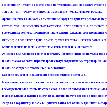
Где купить электрику в Бресте: обзор популярных магазинов электротоваров
Топ-5 причин, почему репетитор по математике поможет вашему ребенку
Древесина гниет в лесхозах Гомельщины: будут ли приняты реальные ме
Растворитель или разбавитель для автоэмали: в чем разница и какой выбрать 
Гомельщина под ограничениями: какие районы закрыты для посещения ле
Виды зеркал для шкафов-купе: бронза, графит, классика — как выбрать в Бел
Корпоративные подарки с логотипом: как выбрать и не ошибиться
Убийство в колледже в Гомеле: трагедия, которую никто не пытался пред
В Гомельской области пересмотрели статус загрязнённых территорий: ча
В Гомеле загорелся троллейбус на остановке
Как выбрать серый керамогранит для современного интерьера
Генпрокуратура вскрыла типичную схему в госзакупках: почему такие случаи повто
Государственные активы идут под снос: более 40 объектов в Гомельской 
В Новобелицком районе Гомеля из-за аварии на трубопроводе временно 
Удар по оборонному заводу в Брянске: война всё ближе к границам Белар