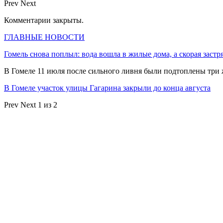
Prev
Next
Комментарии закрыты.
ГЛАВНЫЕ НОВОСТИ
Гомель снова поплыл: вода вошла в жилые дома, а скорая застр
В Гомеле 11 июля после сильного ливня были подтоплены три
В Гомеле участок улицы Гагарина закрыли до конца августа
Prev
Next
1 из 2