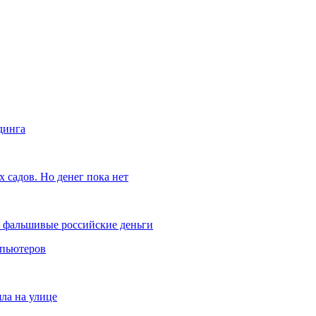
динга
 садов. Но денег пока нет
и фальшивые российские деньги
мпьютеров
яла на улице