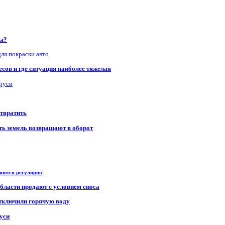
ры?
для покраски авто
сов и где ситуация наиболее тяжелая
аруси
отвратить
сть земель возвращают в оборот
ряются регулярно
области продают с условием сноса
отключили горячую воду
уси