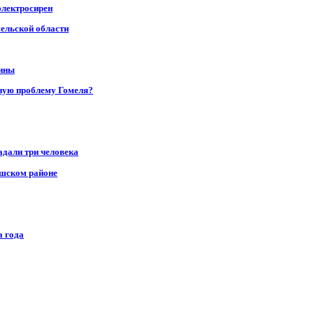
электросирен
мельской области
щины
ную проблему Гомеля?
адали три человека
ушском районе
а года