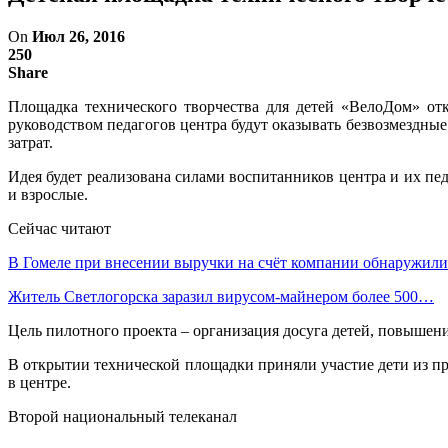
On
Июл 26, 2016
250
Share
Площадка технического творчества для детей «ВелоДом» от
руководством педагогов центра будут оказывать безвозмездны
затрат.
Идея будет реализована силами воспитанников центра и их пед
и взрослые.
Сейчас читают
В Гомеле при внесении выручки на счёт компании обнаружи
Житель Светлогорска заразил вирусом-майнером более 500…
Цель пилотного проекта – организация досуга детей, повышени
В открытии технической площадки приняли участие дети из п
в центре.
Второй национальный телеканал