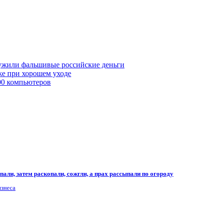
ружили фальшивые российские деньги
же при хорошем уходе
00 компьютеров
али, затем раскопали, сожгли, а прах рассыпали по огороду
изнеса