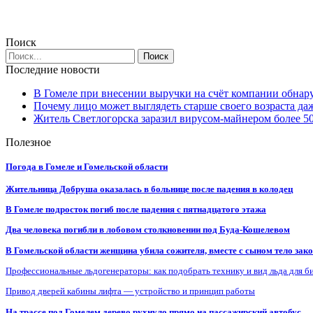
Поиск
Последние новости
В Гомеле при внесении выручки на счёт компании обна
Почему лицо может выглядеть старше своего возраста да
Житель Светлогорска заразил вирусом-майнером более 5
Полезное
Погода в Гомеле и Гомельской области
Жительница Добруша оказалась в больнице после падения в колодец
В Гомеле подросток погиб после падения с пятнадцатого этажа
Два человека погибли в лобовом столкновении под Буда-Кошелевом
В Гомельской области женщина убила сожителя, вместе с сыном тело закоп
Профессиональные льдогенераторы: как подобрать технику и вид льда для б
Привод дверей кабины лифта — устройство и принцип работы
На трассе под Гомелем дерево рухнуло прямо на пассажирский автобус