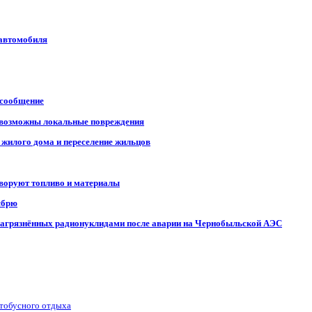
 автомобиля
 сообщение
, возможны локальные повреждения
 жилого дома и переселение жильцов
 воруют топливо и материалы
ябрю
, загрязнённых радионуклидами после аварии на Чернобыльской АЭС
втобусного отдыха