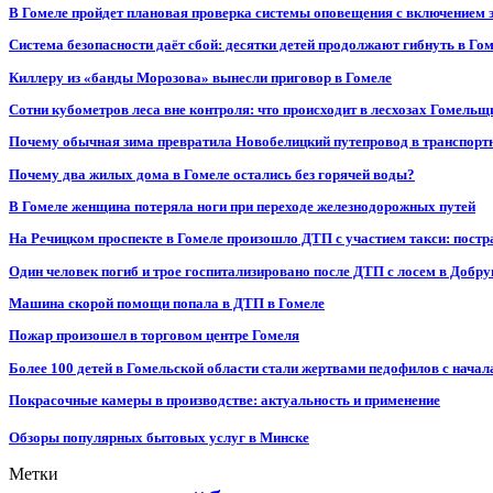
В Гомеле пройдет плановая проверка системы оповещения с включением 
Система безопасности даёт сбой: десятки детей продолжают гибнуть в Го
Киллеру из «банды Морозова» вынесли приговор в Гомеле
Сотни кубометров леса вне контроля: что происходит в лесхозах Гомель
Почему обычная зима превратила Новобелицкий путепровод в транспорт
Почему два жилых дома в Гомеле остались без горячей воды?
В Гомеле женщина потеряла ноги при переходе железнодорожных путей
На Речицком проспекте в Гомеле произошло ДТП с участием такси: постр
Один человек погиб и трое госпитализировано после ДТП с лосем в Добр
Машина скорой помощи попала в ДТП в Гомеле
Пожар произошел в торговом центре Гомеля
Более 100 детей в Гомельской области стали жертвами педофилов с начал
Покрасочные камеры в производстве: актуальность и применение
Обзоры популярных бытовых услуг в Минске
Метки