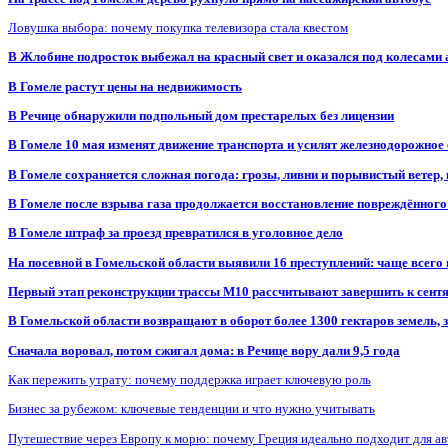
Ловушка выбора: почему покупка телевизора стала квестом
В Жлобине подросток выбежал на красный свет и оказался под колесами
В Гомеле растут цены на недвижимость
В Речице обнаружили подпольный дом престарелых без лицензии
В Гомеле 10 мая изменят движение транспорта и усилят железнодорожное
В Гомеле сохраняется сложная погода: грозы, ливни и порывистый ветер
В Гомеле после взрыва газа продолжается восстановление повреждённого
В Гомеле штраф за проезд превратился в уголовное дело
На посевной в Гомельской области выявили 16 преступлений: чаще всего
Первый этап реконструкции трассы М10 рассчитывают завершить к сент
В Гомельской области возвращают в оборот более 1300 гектаров земель
Сначала воровал, потом сжигал дома: в Речице вору дали 9,5 года
Как пережить утрату: почему поддержка играет ключевую роль
Бизнес за рубежом: ключевые тенденции и что нужно учитывать
Путешествие через Европу к морю: почему Греция идеально подходит для а