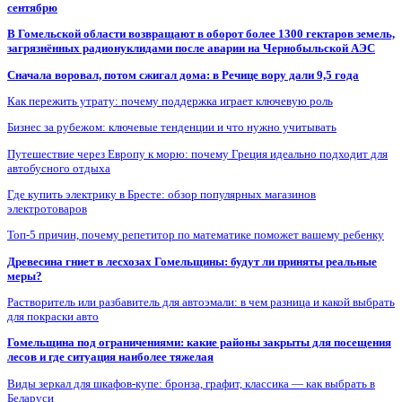
сентябрю
В Гомельской области возвращают в оборот более 1300 гектаров земель,
загрязнённых радионуклидами после аварии на Чернобыльской АЭС
Сначала воровал, потом сжигал дома: в Речице вору дали 9,5 года
Как пережить утрату: почему поддержка играет ключевую роль
Бизнес за рубежом: ключевые тенденции и что нужно учитывать
Путешествие через Европу к морю: почему Греция идеально подходит для
автобусного отдыха
Где купить электрику в Бресте: обзор популярных магазинов
электротоваров
Топ-5 причин, почему репетитор по математике поможет вашему ребенку
Древесина гниет в лесхозах Гомельщины: будут ли приняты реальные
меры?
Растворитель или разбавитель для автоэмали: в чем разница и какой выбрать
для покраски авто
Гомельщина под ограничениями: какие районы закрыты для посещения
лесов и где ситуация наиболее тяжелая
Виды зеркал для шкафов-купе: бронза, графит, классика — как выбрать в
Беларуси