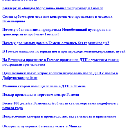
Киллеру из «банды Морозова» вынесли приговор в Гомеле
Сотни кубометров леса вне контроля: что происходит в лесхозах
Гомельщины
Почему обычная зима превратила Новобелицкий путепровод в
транспортную проблему Гомеля?
Почему два жилых дома в Гомеле остались без горячей воды?
В Гомеле женщина потеряла ноги при переходе железнодорожных путей
На Речицком проспекте в Гомеле произошло ДТП с участием такси:
пострадали три человека
Один человек погиб и трое госпитализировано после ДТП с лосем в
Добрушском районе
Машина скорой помощи попала в ДТП в Гомеле
Пожар произошел в торговом центре Гомеля
Более 100 детей в Гомельской области стали жертвами педофилов с
начала года
Покрасочные камеры в производстве: актуальность и применение
Обзоры популярных бытовых услуг в Минске