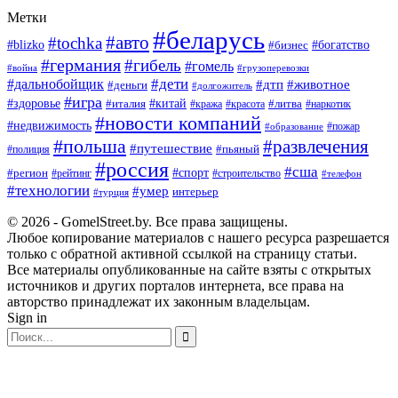
Метки
#беларусь
#авто
#tochka
#blizko
#бизнес
#богатство
#германия
#гибель
#гомель
#война
#грузоперевозки
#дальнобойщик
#дети
#дтп
#животное
#деньги
#долгожитель
#игра
#китай
#здоровье
#литва
#италия
#кража
#красота
#наркотик
#новости компаний
#недвижимость
#пожар
#образование
#польша
#развлечения
#путешествие
#пьяный
#полиция
#россия
#сша
#спорт
#регион
#рейтинг
#строительство
#телефон
#технологии
#умер
интерьер
#турция
© 2026 - GomelStreet.by. Все права защищены.
Любое копирование материалов с нашего ресурса разрешается
только с обратной активной ссылкой на страницу статьи.
Все материалы опубликованные на сайте взяты с открытых
источников и других порталов интернета, все права на
авторство принадлежат их законным владельцам.
Sign in