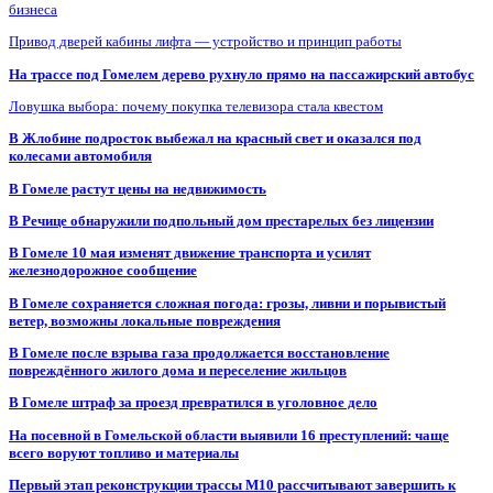
бизнеса
Привод дверей кабины лифта — устройство и принцип работы
На трассе под Гомелем дерево рухнуло прямо на пассажирский автобус
Ловушка выбора: почему покупка телевизора стала квестом
В Жлобине подросток выбежал на красный свет и оказался под
колесами автомобиля
В Гомеле растут цены на недвижимость
В Речице обнаружили подпольный дом престарелых без лицензии
В Гомеле 10 мая изменят движение транспорта и усилят
железнодорожное сообщение
В Гомеле сохраняется сложная погода: грозы, ливни и порывистый
ветер, возможны локальные повреждения
В Гомеле после взрыва газа продолжается восстановление
повреждённого жилого дома и переселение жильцов
В Гомеле штраф за проезд превратился в уголовное дело
На посевной в Гомельской области выявили 16 преступлений: чаще
всего воруют топливо и материалы
Первый этап реконструкции трассы М10 рассчитывают завершить к