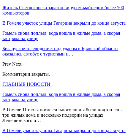
Житель Светлогорска заразил вирусом-майнером более 500
компьютеров
В Гомеле участок улицы Гагарина закрыли до конца августа
Гомель снова поплыл: вода вошла в жилые дома, а скорая
застряла на улице
Беларуское телевидение: под ударом в Брянской области
оказались автобус с туристами и…
Prev
Next
Комментарии закрыты.
ГЛАВНЫЕ НОВОСТИ
Гомель снова поплыл: вода вошла в жилые дома, а скорая
застряла на улице
В Гомеле 11 июля после сильного ливня были подтоплены
три жилых дома и несколько подворий на улицах
Лепешинского и…
В Гомеле участок улицы Гагарина закрыли до конца августа