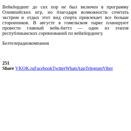
Вейкбординг до сих пор не был включен в программу
Олимпийских игр, но благодаря возможности сочетать
экстрим и отдых этот вид спорта привлекает все больше
сторонников. В августе в гомельском парке планируют
провести главный вейк-баттл — один из этапов
республиканских соревнований по вейкбордингу.
Белтелерадиокомпания
251
Share
VK
OK.ru
Facebook
Twitter
WhatsApp
Telegram
Viber