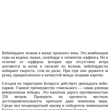
Вейкбординг возник в конце прошлого века. Это комбинация
езды на водных лыжах, сноуборде и элементов серфинга. Но в
отличие от серферов, которые при отсутствии ветра
цепляются за катер и скользят по волнам, вейкбордисты
набирают скорость, стоя на доске. При езде они держатся за
ручку, прикрепленную к натянутой между опорами каретке.
Сегодня на территории Беларуси действует двенадцать вейк-
парков. Главное преимущество гомельского — самая длинная
реверсионная лебедка. Это канатная дорога протяженностью
250 метров. Проверить на прочность местную
достопримечательность приехали даже чемпионы мира.
Среди них неоднократный призер и победитель чемпионатов
Европы и мира по водным лыжам Герман Беляков.