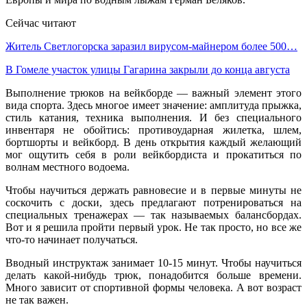
Сейчас читают
Житель Светлогорска заразил вирусом-майнером более 500…
В Гомеле участок улицы Гагарина закрыли до конца августа
Выполнение трюков на вейкборде — важный элемент этого
вида спорта. Здесь многое имеет значение: амплитуда прыжка,
стиль катания, техника выполнения. И без специального
инвентаря не обойтись: противоударная жилетка, шлем,
бортшорты и вейкборд. В день открытия каждый желающий
мог ощутить себя в роли вейкбордиста и прокатиться по
волнам местного водоема.
Чтобы научиться держать равновесие и в первые минуты не
соскочить с доски, здесь предлагают потренироваться на
специальных тренажерах — так называемых балансбордах.
Вот и я решила пройти первый урок. Не так просто, но все же
что-то начинает получаться.
Вводный инструктаж занимает 10-15 минут. Чтобы научиться
делать какой-нибудь трюк, понадобится больше времени.
Много зависит от спортивной формы человека. А вот возраст
не так важен.