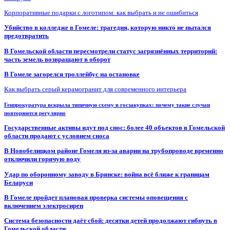
Корпоративные подарки с логотипом: как выбрать и не ошибиться
Убийство в колледже в Гомеле: трагедия, которую никто не пытался
предотвратить
В Гомельской области пересмотрели статус загрязнённых территорий:
часть земель возвращают в оборот
В Гомеле загорелся троллейбус на остановке
Как выбрать серый керамогранит для современного интерьера
Генпрокуратура вскрыла типичную схему в госзакупках: почему такие случаи
повторяются регулярно
Государственные активы идут под снос: более 40 объектов в Гомельской
области продают с условием сноса
В Новобелицком районе Гомеля из-за аварии на трубопроводе временно
отключили горячую воду
Удар по оборонному заводу в Брянске: война всё ближе к границам
Беларуси
В Гомеле пройдет плановая проверка системы оповещения с
включением электросирен
Система безопасности даёт сбой: десятки детей продолжают гибнуть в
Гомельской области