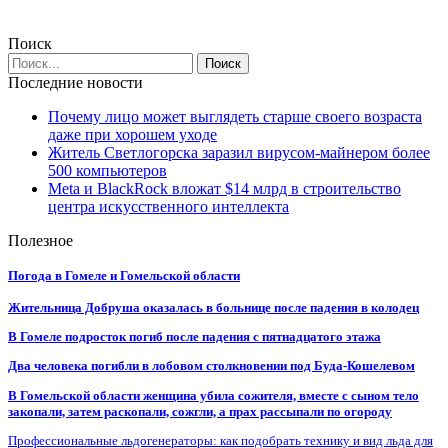
Поиск
Последние новости
Почему лицо может выглядеть старше своего возраста
даже при хорошем уходе
Житель Светлогорска заразил вирусом-майнером более
500 компьютеров
Meta и BlackRock вложат $14 млрд в строительство
центра искусственного интеллекта
Полезное
Погода в Гомеле и Гомельской области
Жительница Добруша оказалась в больнице после падения в колодец
В Гомеле подросток погиб после падения с пятнадцатого этажа
Два человека погибли в лобовом столкновении под Буда-Кошелевом
В Гомельской области женщина убила сожителя, вместе с сыном тело
закопали, затем раскопали, сожгли, а прах рассыпали по огороду
Профессиональные льдогенераторы: как подобрать технику и вид льда для