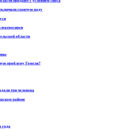
области продают с условием сноса
отключили горячую воду
уси
электросирен
мельской области
щины
ную проблему Гомеля?
адали три человека
ушском районе
а года