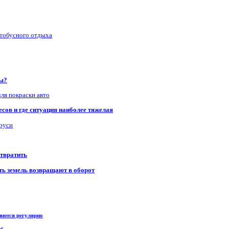
втобусного отдыха
ры?
для покраски авто
сов и где ситуация наиболее тяжелая
аруси
отвратить
сть земель возвращают в оборот
ряются регулярно