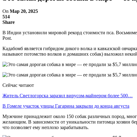
On
Мар 20, 2025
514
Share
В Индии установили мировой рекорд стоимости пса. Восьмимес
Post.
Кадабомб является гибридом дикого волка и кавказской овчарк
называют потомство волков и домашних собак) выложил некий 
Сейчас читают
Житель Светлогорска заразил вирусом-майнером более 500…
В Гомеле участок улицы Гагарина закрыли до конца августа
Мужчине принадлежит около 150 собак различных пород, многи
желающим. В зависимости от уникальности питомца хозяин берет
что позволяет ему неплохо зарабатывать.