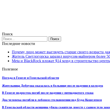
Поиск
Последние новости
Почему лицо может выглядеть старше своего возраста да
Житель Светлогорска заразил вирусом-майнером более 5
Meta и BlackRock вложат $14 млрд в строительство центр
Полезное
Погода в Гомеле и Гомельской области
Жительница Добруша оказалась в больнице после падения в колодец
В Гомеле подросток погиб после падения с пятнадцатого этажа
Два человека погибли в лобовом столкновении под Буда-Кошелевом
В Гомельской области женщина убила сожителя, вместе с сыном тело закоп