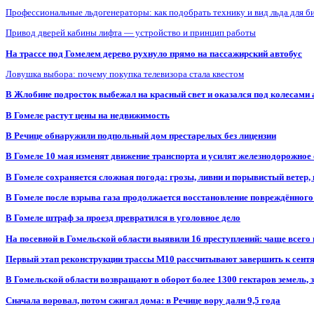
Профессиональные льдогенераторы: как подобрать технику и вид льда для б
Привод дверей кабины лифта — устройство и принцип работы
На трассе под Гомелем дерево рухнуло прямо на пассажирский автобус
Ловушка выбора: почему покупка телевизора стала квестом
В Жлобине подросток выбежал на красный свет и оказался под колесами
В Гомеле растут цены на недвижимость
В Речице обнаружили подпольный дом престарелых без лицензии
В Гомеле 10 мая изменят движение транспорта и усилят железнодорожное
В Гомеле сохраняется сложная погода: грозы, ливни и порывистый ветер
В Гомеле после взрыва газа продолжается восстановление повреждённого
В Гомеле штраф за проезд превратился в уголовное дело
На посевной в Гомельской области выявили 16 преступлений: чаще всего
Первый этап реконструкции трассы М10 рассчитывают завершить к сент
В Гомельской области возвращают в оборот более 1300 гектаров земель
Сначала воровал, потом сжигал дома: в Речице вору дали 9,5 года