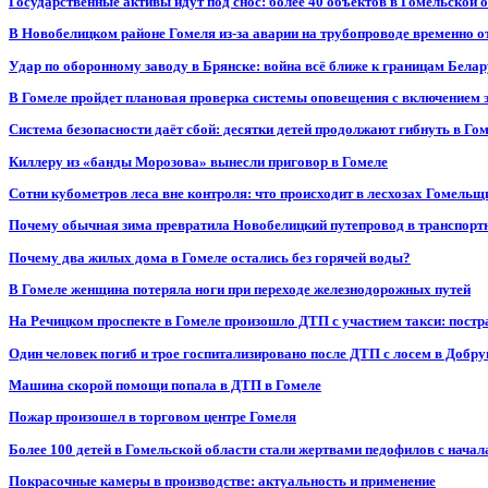
Государственные активы идут под снос: более 40 объектов в Гомельской 
В Новобелицком районе Гомеля из-за аварии на трубопроводе временно 
Удар по оборонному заводу в Брянске: война всё ближе к границам Белар
В Гомеле пройдет плановая проверка системы оповещения с включением 
Система безопасности даёт сбой: десятки детей продолжают гибнуть в Го
Киллеру из «банды Морозова» вынесли приговор в Гомеле
Сотни кубометров леса вне контроля: что происходит в лесхозах Гомель
Почему обычная зима превратила Новобелицкий путепровод в транспорт
Почему два жилых дома в Гомеле остались без горячей воды?
В Гомеле женщина потеряла ноги при переходе железнодорожных путей
На Речицком проспекте в Гомеле произошло ДТП с участием такси: постр
Один человек погиб и трое госпитализировано после ДТП с лосем в Добр
Машина скорой помощи попала в ДТП в Гомеле
Пожар произошел в торговом центре Гомеля
Более 100 детей в Гомельской области стали жертвами педофилов с начал
Покрасочные камеры в производстве: актуальность и применение