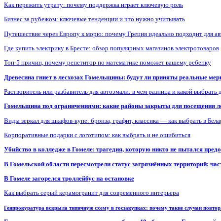
Как пережить утрату: почему поддержка играет ключевую роль
Бизнес за рубежом: ключевые тенденции и что нужно учитывать
Путешествие через Европу к морю: почему Греция идеально подходит для а
Где купить электрику в Бресте: обзор популярных магазинов электротоваров
Топ-5 причин, почему репетитор по математике поможет вашему ребенку
Древесина гниет в лесхозах Гомельщины: будут ли приняты реальные ме
Растворитель или разбавитель для автоэмали: в чем разница и какой выбрать 
Гомельщина под ограничениями: какие районы закрыты для посещения ле
Виды зеркал для шкафов-купе: бронза, графит, классика — как выбрать в Бел
Корпоративные подарки с логотипом: как выбрать и не ошибиться
Убийство в колледже в Гомеле: трагедия, которую никто не пытался пред
В Гомельской области пересмотрели статус загрязнённых территорий: ча
В Гомеле загорелся троллейбус на остановке
Как выбрать серый керамогранит для современного интерьера
Генпрокуратура вскрыла типичную схему в госзакупках: почему такие случаи повто