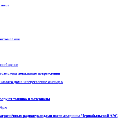
изнеса
 автомобиля
 сообщение
, возможны локальные повреждения
 жилого дома и переселение жильцов
 воруют топливо и материалы
ябрю
, загрязнённых радионуклидами после аварии на Чернобыльской АЭС