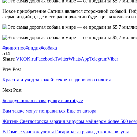
Новое приобретение Сатиша является сторожевой собакой. Гиб
ферме индийца, где в его распоряжении будет целая комната и
#животное
#индия
#собака
514
Share
VK
OK.ru
Facebook
Twitter
WhatsApp
Telegram
Viber
Prev Post
Красота и уход за кожей: секреты здорового сияния
Next Post
Белорус попал в заварушку в автобусе
Вам также могут понравиться
Еще от автора
Житель Светлогорска заразил вирусом-майнером более 500 ко
В Гомеле участок улицы Гагарина закрыли до конца августа