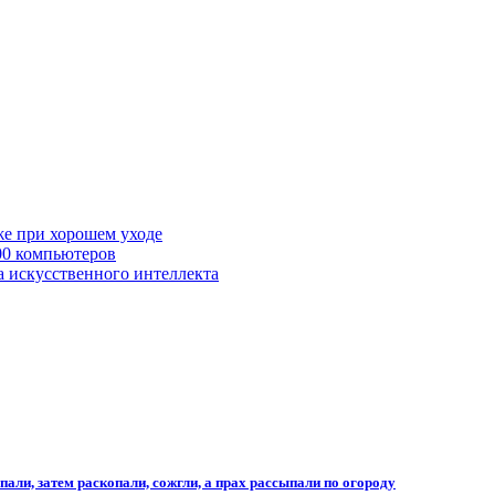
же при хорошем уходе
00 компьютеров
а искусственного интеллекта
али, затем раскопали, сожгли, а прах рассыпали по огороду