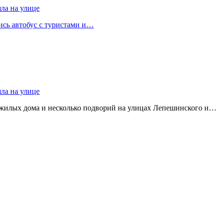
яла на улице
лись автобус с туристами и…
яла на улице
 жилых дома и несколько подворий на улицах Лепешинского и…