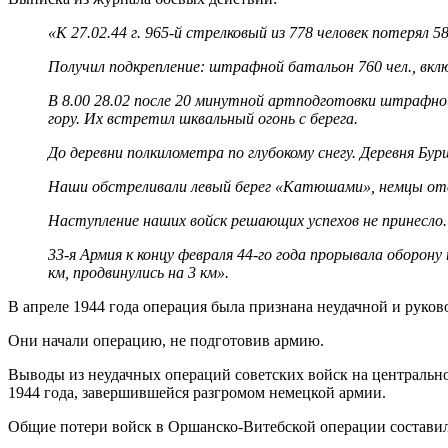
«К 27.02.44 г. 965-й стрелковый из 778 человек потерял 58
Получил подкрепление: штрафной батальон 760 чел., вклю
В 8.00 28.02 после 20 минутной артподготовки штрафной б
гору. Их встретил шквальный огонь с берега.
До деревни полкилометра по глубокому снегу. Деревня Б
Наши обстреливали левый берег «Катюшами», немцы от
Наступление наших войск решающих успехов не принесло.
33-я Армия к концу февраля 44-го года прорывала оборону 
км, продвинулись на 3 км».
В апреле 1944 года операция была признана неудачной и руков
Они начали операцию, не подготовив армию.
Выводы из неудачных операций советских войск на центральн
1944 года, завершившейся разгромом немецкой армии.
Общие потери войск в Оршанско-Витебской операции составил