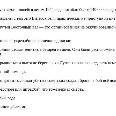
и закончившейся летом 1944 года погибло более 140 000 солдат
связаны с тем ,что Витебск был, практически, не приступной ци
вутый Восточный вал — это организованная на оккупированной
нные и укреплённые немецкие дивизии.
ароники стояли зенитные батареи немцев. Они были расположен
.
Обрывистые и высокие берега реки Лучесы позволяли сделать н
енной помощи.
 дотам тысячами убитых советских солдат, бросая в бой всё но
асстрел или штрафбат, что тоже верная смерть.
944 года.
бойцов убитыми.