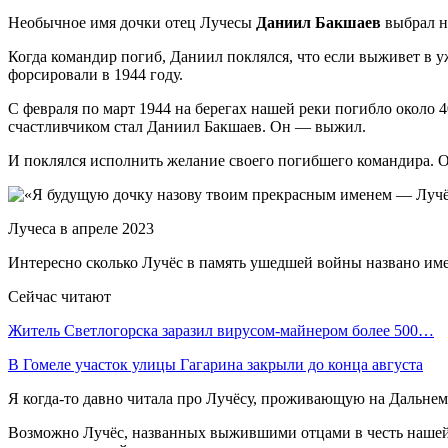
Необычное имя дочки отец Лучесы
Даниил Бакшаев
выбрал н
Когда командир погиб, Даниил поклялся, что если выживет в у
форсировали в 1944 году.
С февраля по март 1944 на берегах нашей реки погибло около 
счастливчиком стал Даниил Бакшаев. Он — выжил.
И поклялся исполнить желание своего погибшего командира. О
Лучеса в апреле 2023
Интересно сколько Лучёс в память ушедшей войны названо им
Сейчас читают
Житель Светлогорска заразил вирусом-майнером более 500…
В Гомеле участок улицы Гагарина закрыли до конца августа
Я когда-то давно читала про Лучёсу, проживающую на Дальнем
Возможно Лучёс, названных выжившими отцами в честь нашей 