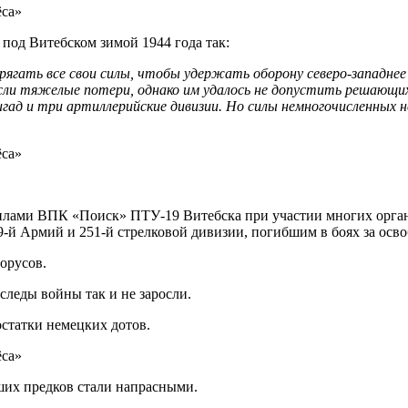
под Витебском зимой 1944 года так:
рягать все свои силы, чтобы удержать оборону северо-западнее 
если тяжелые потери, однако им удалось не допустить решающих
гад и три артиллерийские дивизии. Но силы немногочисленных н
силами ВПК «Поиск» ПТУ-19 Витебска при участии многих орга
9-й Армий и 251-й стрелковой дивизии, погибшим в боях за ос
орусов.
следы войны так и не заросли.
остатки немецких дотов.
их предков стали напрасными.