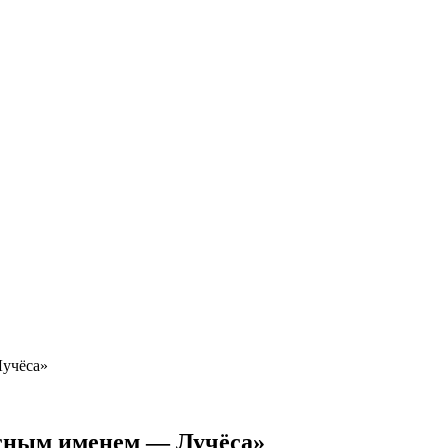
Лучёса»
асным именем — Лучёса»