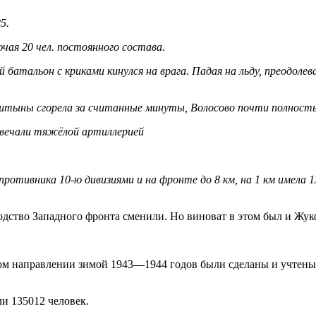
5.
чая 20 чел. постоянного состава.
атальон с криками кинулся на врага. Падая на льду, преодолевая
урштыны сгорела за считанные минуты, Волосово почти полност
вечали тяжёлой артиллерией
противника 10-ю дивизиями и на фронте до 8 км, на 1 км имела 13
одство Западного фронта сменили. Но виноват в этом был и Жук
ом направлении зимой 1943—1944 годов были сделаны и учтены 
и 135012 человек.