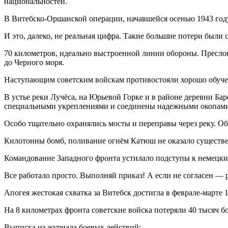
национальностей.
В Витебско-Оршанской операции, начавшейся осенью 1943 году 
И это, далеко, не реальная цифра. Такие большие потери были 
70 километров, идеально выстроенной линии обороны. Пресло
до Черного моря.
Наступающим советским войскам противостояли хорошо обуче
В устье реки Лучёса, на Юрьевой Горке и в районе деревни Б
специальными укреплениями и соединены надежными окопами
Особо тщательно охранялись мосты и переправы через реку. 
Килотонны бомб, поливание огнём Катюш не оказало существ
Командование Западного фронта устилало подступы к немецким
Все работало просто. Выполняй приказ! А если не согласен — р
Апогея жестокая схватка за Витебск достигла в феврале-марте 1
На 8 километрах фронта советские войска потеряли 40 тысяч 
Выписка из журнала боевых действий: