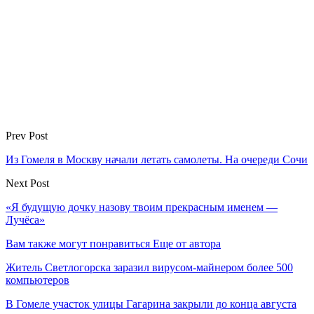
Prev Post
Из Гомеля в Москву начали летать самолеты. На очереди Сочи
Next Post
«Я будущую дочку назову твоим прекрасным именем —
Лучёса»
Вам также могут понравиться
Еще от автора
Житель Светлогорска заразил вирусом-майнером более 500
компьютеров
В Гомеле участок улицы Гагарина закрыли до конца августа