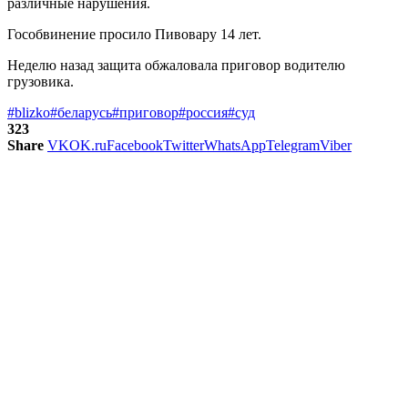
различные нарушения.
Гособвинение просило Пивовару 14 лет.
Неделю назад защита обжаловала приговор водителю
грузовика.
#blizko
#беларусь
#приговор
#россия
#суд
323
Share
VK
OK.ru
Facebook
Twitter
WhatsApp
Telegram
Viber