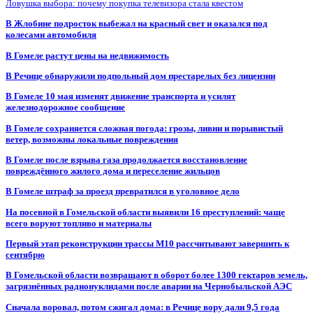
Ловушка выбора: почему покупка телевизора стала квестом
В Жлобине подросток выбежал на красный свет и оказался под
колесами автомобиля
В Гомеле растут цены на недвижимость
В Речице обнаружили подпольный дом престарелых без лицензии
В Гомеле 10 мая изменят движение транспорта и усилят
железнодорожное сообщение
В Гомеле сохраняется сложная погода: грозы, ливни и порывистый
ветер, возможны локальные повреждения
В Гомеле после взрыва газа продолжается восстановление
повреждённого жилого дома и переселение жильцов
В Гомеле штраф за проезд превратился в уголовное дело
На посевной в Гомельской области выявили 16 преступлений: чаще
всего воруют топливо и материалы
Первый этап реконструкции трассы М10 рассчитывают завершить к
сентябрю
В Гомельской области возвращают в оборот более 1300 гектаров земель,
загрязнённых радионуклидами после аварии на Чернобыльской АЭС
Сначала воровал, потом сжигал дома: в Речице вору дали 9,5 года