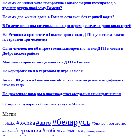
Почему обычная зима превратила Новобелицкий путепровод в
транспортную проблему Гомеля?
Почему два жилых дома в Гомеле остались без горячей воды?
В Гомеле женщина потеряла ноги при переходе железнодорожных путей
На Речицком проспекте в Гомеле произошло ДТП с участием такси:
пострадали три человека
Один человек погиб и трое госпитализировано после ДТП с лосем в
Добрушском районе
Машина скорой помощи попала в ДТП в Гомеле
Пожар произошел в торговом центре Гомеля
Более 100 детей в Гомельской области стали жертвами педофилов с
начала года
Покрасочные камеры в производстве: актуальность и применение
Обзоры популярных бытовых услуг в Минске
Метки
#беларусь
#авто
#tochka
#blizko
#бизнес
#богатство
#германия
#гибель
#гомель
#война
#грузоперевозки