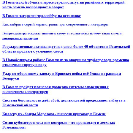
В Гомельской области пересмотрели статус загрязнённых территорий:
часть земель возвращают в оборот
В Гомеле загорелся троллейбус на остановке
Как выбрать серый керамогранит для современного интерьера
Генпрокуратура вскрыла типичную схему в госзакупках: почему такие случаи
повторяются регулярно
Государственные активы идут под снос: более 40 объектов в Гомельской
области продают с условием сноса
В Новобелицком районе Гомеля из-за аварии на трубопроводе временно
отключили горячую воду
Удар по оборонному заводу в Брянске: война всё ближе к границам
Беларуси
В Гомеле пройдет плановая проверка системы оповещения с
включением электросирен
Система безопасности даёт сбой: десятки детей продолжают гибнуть в
Гомельской области
Киллеру из «банды Морозова» вынесли приговор в Гомеле
Сотни кубометров леса вне контроля: что происходит в лесхозах
Гомельщины