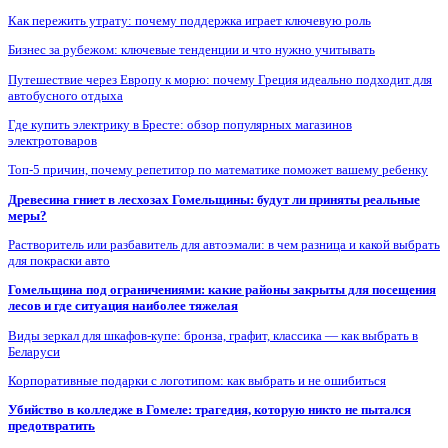
Как пережить утрату: почему поддержка играет ключевую роль
Бизнес за рубежом: ключевые тенденции и что нужно учитывать
Путешествие через Европу к морю: почему Греция идеально подходит для
автобусного отдыха
Где купить электрику в Бресте: обзор популярных магазинов
электротоваров
Топ-5 причин, почему репетитор по математике поможет вашему ребенку
Древесина гниет в лесхозах Гомельщины: будут ли приняты реальные
меры?
Растворитель или разбавитель для автоэмали: в чем разница и какой выбрать
для покраски авто
Гомельщина под ограничениями: какие районы закрыты для посещения
лесов и где ситуация наиболее тяжелая
Виды зеркал для шкафов-купе: бронза, графит, классика — как выбрать в
Беларуси
Корпоративные подарки с логотипом: как выбрать и не ошибиться
Убийство в колледже в Гомеле: трагедия, которую никто не пытался
предотвратить