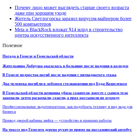
Почему лицо может выглядеть старше своего возраста
даже при хорошем уходе
Житель Светлогорска заразил вирусом-майнером более
500 компьютеров
Meta и BlackRock вложат $14 млрд в строительство
центра искусственного интеллекта
Полезное
Погода в Гомеле и Гомельской области
Жительница Добруша оказалась в больнице после падения в колодец
В Гомеле подросток погиб после падения с пятнадцатого этажа
Два человека погибли в лобовом столкновении под Буда-Кошелевом
В Гомельской области женщина убила сожителя, вместе с сыном тело
закопали, затем раскопали, сожгли, а прах рассыпали по огороду
Профессиональные льдогенераторы: как подобрать технику и вид льда для
бизнеса
Привод дверей кабины лифта — устройство и принцип работы
На трассе под Гомелем дерево рухнуло прямо на пассажирский автобус