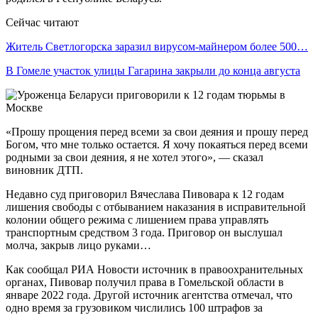
Сейчас читают
Житель Светлогорска заразил вирусом-майнером более 500…
В Гомеле участок улицы Гагарина закрыли до конца августа
«Прошу прощения перед всеми за свои деяния и прошу перед
Богом, что мне только остается. Я хочу покаяться перед всеми
родными за свои деяния, я не хотел этого», — сказал
виновник ДТП.
Недавно суд приговорил Вячеслава Пивовара к 12 годам
лишения свободы с отбыванием наказания в исправительной
колонии общего режима с лишением права управлять
транспортным средством 3 года. Приговор он выслушал
молча, закрыв лицо руками…
Как сообщал РИА Новости источник в правоохранительных
органах, Пивовар получил права в Гомельской области в
январе 2022 года. Другой источник агентства отмечал, что
одно время за грузовиком числились 100 штрафов за