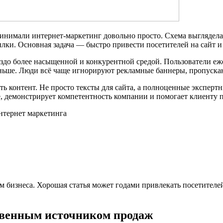
нимали интернет-маркетинг довольно просто. Схема выглядела п
ылки. Основная задача — быстро привести посетителей на сайт и
аздо более насыщенной и конкурентной средой. Пользователи е
раньше. Люди всё чаще игнорируют рекламные баннеры, пропуск
ь контент. Не просто тексты для сайта, а полноценные эксперт
, демонстрирует компетентность компании и помогает клиенту п
ом бизнеса. Хорошая статья может годами привлекать посетител
твенным источником продаж