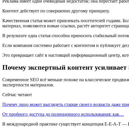
Реклама имеет один очевидный недостаток: она перестаёт работ
Контент действует по совершенно другому принципу.
Качественная статья может привлекать посетителей годами. Бо
материал, появляются новые ссылки, растёт авторитет страниц
В результате одна статья способна приносить стабильный пото
Если компания системно работает с контентом и публикует дес
Это превращает сайт в настоящий информационный центр, кот
Почему экспертный контент усиливает
Современное SEO всё меньше похоже на классическое продвиже
экспертности материалов.
Сейчас читают
Почему лицо может выглядеть старше своего возраста даже п
От пробного доступа до полноценного использования: как…
В международной практике существует концепция E-E-A-T — Exper