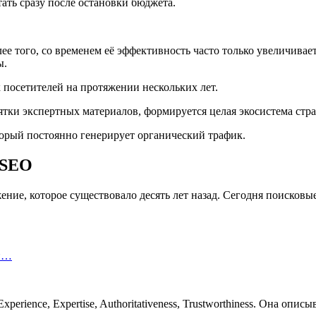
ать сразу после остановки бюджета.
лее того, со временем её эффективность часто только увеличив
ы.
к посетителей на протяжении нескольких лет.
ятки экспертных материалов, формируется целая экосистема стр
орый постоянно генерирует органический трафик.
 SEO
ние, которое существовало десять лет назад. Сегодня поисковы
ри…
ience, Expertise, Authoritativeness, Trustworthiness. Она опис