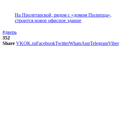
На Пролетарской, рядом с «домом Пилипца»,
строится новое офисное здание
#дверь
352
Share
VK
OK.ru
Facebook
Twitter
WhatsApp
Telegram
Viber