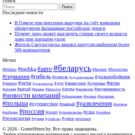
Поиск
Последние новости
В Гомеле при внесении выручки на счёт компании
обнаружили фальшивые российские деньги
Почему лицо может выглядеть старше своего возраста
даже при хорошем уходе
Житель Светлогорска заразил вирусом-майнером более
500 компьютеров
Метки
#беларусь
#авто
#tochka
#blizko
#богатство
#бизнес
#германия
#гибель
#дальнобойщик
#гомель
#грузоперевозки
#дети
#игра
#животное
#дтп
#деньги
#здоровье
#долгожитель
#китай
#недвижимость
#италия
#кража
#красота
#литва
#наркотик
#новости компаний
#пожар
#полиция
#образование
#польша
#развлечения
#путешествие
#пьяный
#регион
#россия
#сша
#спорт
#рейтинг
#строительство
#телефон
#технологии
#умер
#турция
интерьер
#убийство
© 2026 - GomelStreet.by. Все права защищены.
Любое копирование материалов с нашего ресурса разрешается