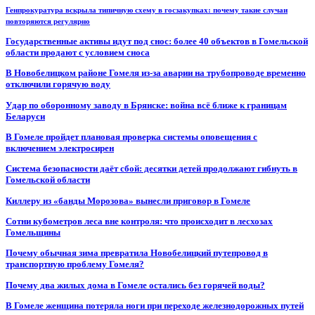
Генпрокуратура вскрыла типичную схему в госзакупках: почему такие случаи
повторяются регулярно
Государственные активы идут под снос: более 40 объектов в Гомельской
области продают с условием сноса
В Новобелицком районе Гомеля из-за аварии на трубопроводе временно
отключили горячую воду
Удар по оборонному заводу в Брянске: война всё ближе к границам
Беларуси
В Гомеле пройдет плановая проверка системы оповещения с
включением электросирен
Система безопасности даёт сбой: десятки детей продолжают гибнуть в
Гомельской области
Киллеру из «банды Морозова» вынесли приговор в Гомеле
Сотни кубометров леса вне контроля: что происходит в лесхозах
Гомельщины
Почему обычная зима превратила Новобелицкий путепровод в
транспортную проблему Гомеля?
Почему два жилых дома в Гомеле остались без горячей воды?
В Гомеле женщина потеряла ноги при переходе железнодорожных путей