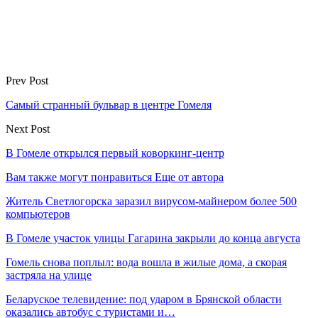
Prev Post
Самый странный бульвар в центре Гомеля
Next Post
В Гомеле открылся первый коворкинг-центр
Вам также могут понравиться
Еще от автора
Житель Светлогорска заразил вирусом-майнером более 500
компьютеров
В Гомеле участок улицы Гагарина закрыли до конца августа
Гомель снова поплыл: вода вошла в жилые дома, а скорая
застряла на улице
Беларуское телевидение: под ударом в Брянской области
оказались автобус с туристами и…