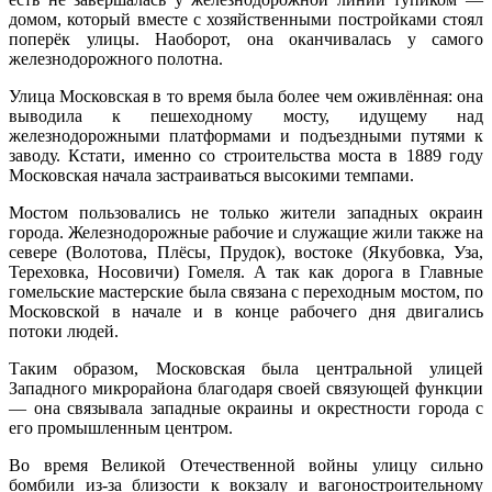
домом, который вместе с хозяйственными постройками стоял
поперёк улицы. Наоборот, она оканчивалась у самого
железнодорож­ного полотна.
Улица Московская в то время была более чем ожив­лённая: она
выводила к пешеходному мосту, идущему над
железнодорожными платформами и подъездны­ми путями к
заводу. Кстати, именно со строительства моста в 1889 году
Московская начала застраиваться высокими темпами.
Мостом пользовались не только жители западных окраин
города. Железнодорожные рабочие и служа­щие жили также на
севере (Волотова, Плёсы, Прудок), востоке (Якубовка, Уза,
Тереховка, Носовичи) Гомеля. А так как дорога в Главные
гомельские мастерские бы­ла связана с переходным мостом, по
Московской в на­чале и в конце рабочего дня двигались
потоки людей.
Таким образом, Московская была центральной ули­цей
Западного микрорайона благодаря своей связую­щей функции
— она связывала западные окраины и окрестности города с
его промышленным центром.
Во время Великой Отечественной войны улицу сильно
бомбили из-за близости к вокзалу и вагоно­строительному