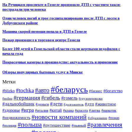
На Речицком проспекте в Гомеле произошло ДТП с участием такси:
пострадали три человека
Один человек погиб и трое госпитализировано после ДТП с лосем в
Добрушском районе
Машина скорой помощи попала в ДТП в Гомеле
Пожар произошел в торговом центре Гомеля
Более 100 детей в Гомельской области стали жертвами педофилов с
начала года
Покрасочные камеры в производстве: актуальность и применение
Обзоры популярных бытовых услуг в Минске
Метки
#беларусь
#авто
#tochka
#blizko
#бизнес
#богатство
#германия
#гибель
#гомель
#война
#грузоперевозки
#дальнобойщик
#дети
#дтп
#животное
#деньги
#долгожитель
#игра
#китай
#здоровье
#литва
#италия
#кража
#красота
#наркотик
#новости компаний
#недвижимость
#пожар
#образование
#польша
#развлечения
#путешествие
#пьяный
#полиция