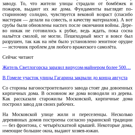
заводу. То, что жители улицы страда­ли от бомбёжек и
пожаров, выдают их же дома. Фун­даменты выглядят по-
старинному солидно, чувству­ется вековой возраст (спасибо
мастерам — делали на совесть, и качеству материалов). А вот
срубы бы­ли обновлены наспех после окончания войны. Дере­
во никак не готовилось к рубке, ведь ждать, пока со­сна
нальётся смолой, не могли. Пешеходный мост и вовсе был
разрушен, так как на нём было установле­но зенитное орудие
— источник проблем для любого вражеского самолёта.
Сейчас читают
Житель Светлогорска заразил вирусом-майнером более 500…
В Гомеле участок улицы Гагарина закрыли до конца августа
Со стороны вагоностроительного завода стоят два довоенных
кирпичных дома. В основном же дома возводили из дерева.
Как рассказали старожилы Мо­сковской, кирпичные дома
построил завод для сво­их рабочих.
На Московской улице жили и переселенцы. Не­сколько
деревянных домов построены согласно укра­инской традиции
— без фронтона, с четырёхскатной крышей. Некоторые дома,
имеющие большие окна, выдают хозяев-южан.