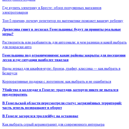
Где купить электрику в Бресте: обзор популярных магазинов
электротоваров
Топ-5 причин, почему репетитор по математике поможет вашему ребенку
Древесина гниет в лесхозах Гомельщины: будут ли приняты реальные
меры?
Растворитель или разбавитель для автоэмали: в чем разница и какой выбрать
для покраски авто
Гомельщина под ограничениями: какие районы закрыты для посещения
лесов и где ситуация наиболее тяжелая
Виды зеркал для шкафов-купе: бронза, графит, классика — как выбрать в
Беларуси
Корпоративные подарки с логотипом: как выбрать и не ошибиться
Убийство в колледже в Гомеле: трагедия, которую никто не пытался
предотвратить
В Гомельской области пересмотрели статус загрязнённых территорий:
часть земель возвращают в оборот
В Гомеле загорелся троллейбус на остановке
Как выбрать серый керамогранит для современного интерьера