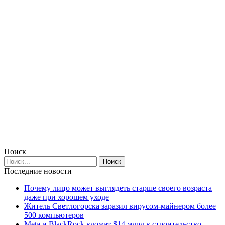
Поиск
Последние новости
Почему лицо может выглядеть старше своего возраста
даже при хорошем уходе
Житель Светлогорска заразил вирусом-майнером более
500 компьютеров
Meta и BlackRock вложат $14 млрд в строительство