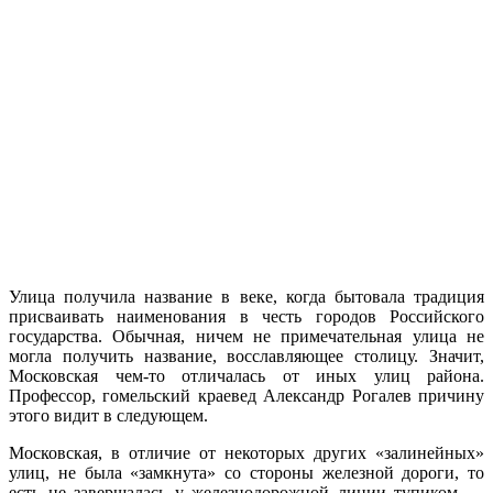
Улица получила название в веке, когда бытова­ла традиция
присваивать наименования в честь горо­дов Российского
государства. Обычная, ничем не при­мечательная улица не
могла получить название, вос­славляющее столицу. Значит,
Московская чем-то отли­чалась от иных улиц района.
Профессор, гомельский краевед Александр Рогалев причину
этого видит в следующем.
Московская, в отличие от некоторых других «за­линейных»
улиц, не была «замкнута» со стороны же­лезной дороги, то
есть не завершалась у железнодо­рожной линии тупиком —