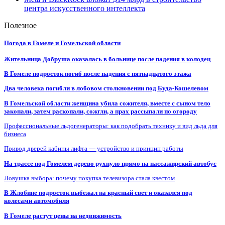
центра искусственного интеллекта
Полезное
Погода в Гомеле и Гомельской области
Жительница Добруша оказалась в больнице после падения в колодец
В Гомеле подросток погиб после падения с пятнадцатого этажа
Два человека погибли в лобовом столкновении под Буда-Кошелевом
В Гомельской области женщина убила сожителя, вместе с сыном тело
закопали, затем раскопали, сожгли, а прах рассыпали по огороду
Профессиональные льдогенераторы: как подобрать технику и вид льда для
бизнеса
Привод дверей кабины лифта — устройство и принцип работы
На трассе под Гомелем дерево рухнуло прямо на пассажирский автобус
Ловушка выбора: почему покупка телевизора стала квестом
В Жлобине подросток выбежал на красный свет и оказался под
колесами автомобиля
В Гомеле растут цены на недвижимость