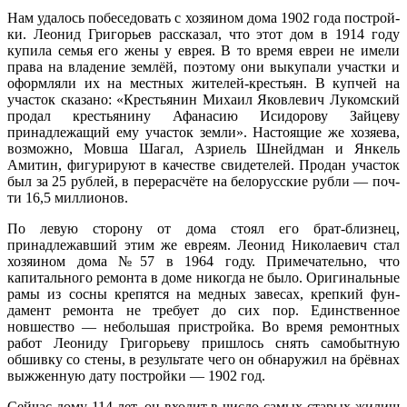
Нам удалось побесе­довать с хозяином до­ма 1902 года построй­
ки. Леонид Григорьев рассказал, что этот дом в 1914 году
купила се­мья его жены у еврея. В то время евреи не имели
права на владение зем­лёй, поэтому они выку­пали участки и
оформ­ляли их на местных жителей-крестьян. В купчей на
участок ска­зано: «Крестьянин Ми­хаил Яковлевич Луком­ский
продал крестьяни­ну Афанасию Исидоро­ву Зайцеву
принадлежа­щий ему участок зем­ли». Настоящие же хозяева,
возможно, Мовша Ша­гал, Азриель Шнейдман и Янкель
Амитин, фигуриру­ют в качестве свидетелей. Продан участок
был за 25 рублей, в перерасчёте на белорусские рубли — поч­
ти 16,5 миллионов.
По левую сторону от до­ма стоял его брат-близнец,
принадлежавший этим же евреям. Леонид Никола­евич стал
хозяином дома №57 в 1964 году. Примеча­тельно, что
капитального ремонта в доме никогда не было. Оригинальные
рамы из сосны крепятся на мед­ных завесах, крепкий фун­
дамент ремонта не требу­ет до сих пор. Единствен­ное
новшество — неболь­шая пристройка. Во вре­мя ремонтных
работ Лео­ниду Григорьеву пришлось снять самобытную
обшив­ку со стены, в результате чего он обнаружил на брёв­нах
выжженную дату постройки — 1902 год.
Сейчас дому 114 лет, он входит в число самых ста­рых жилищ