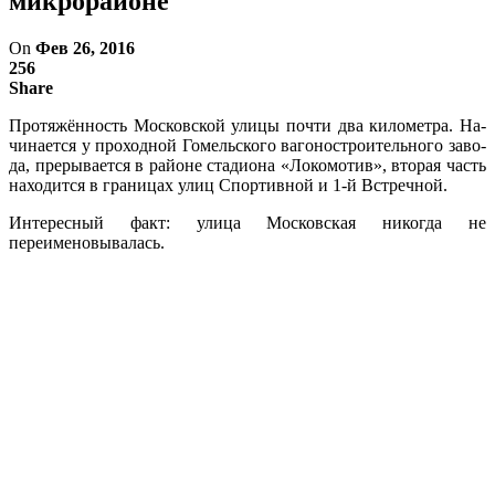
микрорайоне
On
Фев 26, 2016
256
Share
Протяжённость Мо­сковской улицы поч­ти два километра. На­
чинается у проходной Гомельского вагоно­строительного заво­
да, прерывается в рай­оне стадиона «Локо­мотив», вторая часть
находится в границах улиц Спортивной и 1-й Встречной.
Интересный факт: улица Московская ни­когда не
переименовывалась.