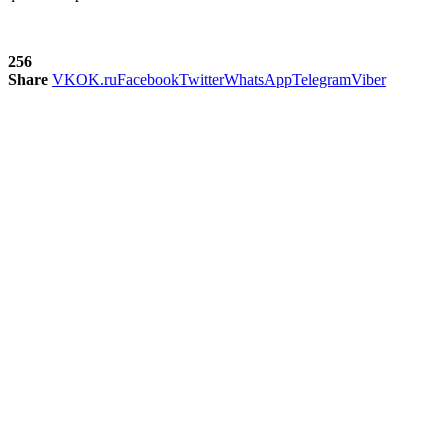
256
Share
VK
OK.ru
Facebook
Twitter
WhatsApp
Telegram
Viber