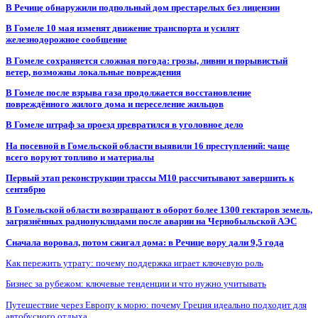
В Речице обнаружили подпольный дом престарелых без лицензии
В Гомеле 10 мая изменят движение транспорта и усилят
железнодорожное сообщение
В Гомеле сохраняется сложная погода: грозы, ливни и порывистый
ветер, возможны локальные повреждения
В Гомеле после взрыва газа продолжается восстановление
повреждённого жилого дома и переселение жильцов
В Гомеле штраф за проезд превратился в уголовное дело
На посевной в Гомельской области выявили 16 преступлений: чаще
всего воруют топливо и материалы
Первый этап реконструкции трассы М10 рассчитывают завершить к
сентябрю
В Гомельской области возвращают в оборот более 1300 гектаров земель,
загрязнённых радионуклидами после аварии на Чернобыльской АЭС
Сначала воровал, потом сжигал дома: в Речице вору дали 9,5 года
Как пережить утрату: почему поддержка играет ключевую роль
Бизнес за рубежом: ключевые тенденции и что нужно учитывать
Путешествие через Европу к морю: почему Греция идеально подходит для
автобусного отдыха