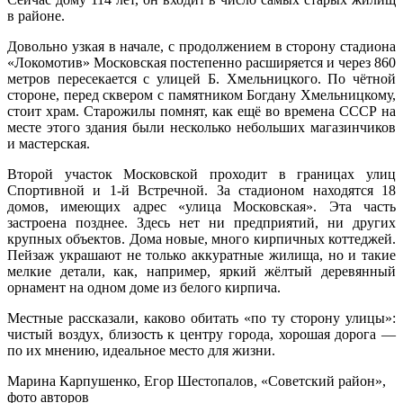
в районе.
Довольно узкая в начале, с продолжением в сто­рону стадиона
«Локомотив» Московская постепенно расширяется и через 860
метров пересекается с ули­цей Б. Хмельницкого. По чётной
стороне, перед скве­ром с памятником Богдану Хмельницкому,
стоит храм. Старожилы помнят, как ещё во времена СССР на
ме­сте этого здания были несколько небольших магазин­чиков
и мастерская.
Второй участок Московской проходит в границах улиц
Спортивной и 1-й Встречной. За стадионом нахо­дятся 18
домов, имеющих адрес «улица Московская». Эта часть
застроена позднее. Здесь нет ни предприя­тий, ни других
крупных объектов. Дома новые, мно­го кирпичных коттеджей.
Пейзаж украшают не только аккуратные жилища, но и такие
мелкие детали, как, например, яркий жёл­тый деревянный
орнамент на одном доме из белого кирпича.
Местные рассказали, каково обитать «по ту сторо­ну улицы»:
чистый воздух, близость к центру горо­да, хорошая дорога —
по их мнению, идеальное ме­сто для жизни.
Марина Карпушенко, Егор Шестопалов, «Советский район»,
фото авторов