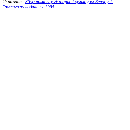
Источник:
Збор помнiкау гicтoрыi i культуры Беларусi.
Гомельская вобласць. 1985