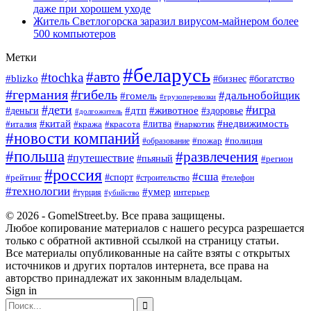
даже при хорошем уходе
Житель Светлогорска заразил вирусом-майнером более
500 компьютеров
Метки
#беларусь
#авто
#tochka
#blizko
#богатство
#бизнес
#германия
#гибель
#дальнобойщик
#гомель
#грузоперевозки
#дети
#игра
#животное
#дтп
#деньги
#здоровье
#долгожитель
#китай
#недвижимость
#италия
#кража
#красота
#литва
#наркотик
#новости компаний
#пожар
#полиция
#образование
#польша
#развлечения
#путешествие
#пьяный
#регион
#россия
#сша
#спорт
#рейтинг
#строительство
#телефон
#технологии
#умер
#турция
интерьер
#убийство
© 2026 - GomelStreet.by. Все права защищены.
Любое копирование материалов с нашего ресурса разрешается
только с обратной активной ссылкой на страницу статьи.
Все материалы опубликованные на сайте взяты с открытых
источников и других порталов интернета, все права на
авторство принадлежат их законным владельцам.
Sign in