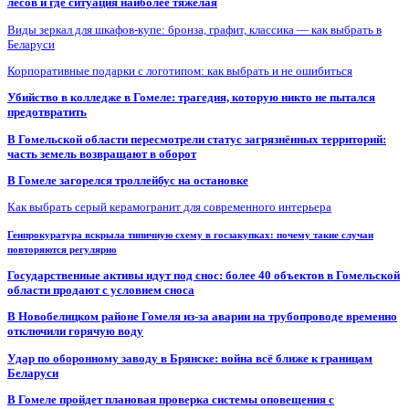
лесов и где ситуация наиболее тяжелая
Виды зеркал для шкафов-купе: бронза, графит, классика — как выбрать в
Беларуси
Корпоративные подарки с логотипом: как выбрать и не ошибиться
Убийство в колледже в Гомеле: трагедия, которую никто не пытался
предотвратить
В Гомельской области пересмотрели статус загрязнённых территорий:
часть земель возвращают в оборот
В Гомеле загорелся троллейбус на остановке
Как выбрать серый керамогранит для современного интерьера
Генпрокуратура вскрыла типичную схему в госзакупках: почему такие случаи
повторяются регулярно
Государственные активы идут под снос: более 40 объектов в Гомельской
области продают с условием сноса
В Новобелицком районе Гомеля из-за аварии на трубопроводе временно
отключили горячую воду
Удар по оборонному заводу в Брянске: война всё ближе к границам
Беларуси
В Гомеле пройдет плановая проверка системы оповещения с