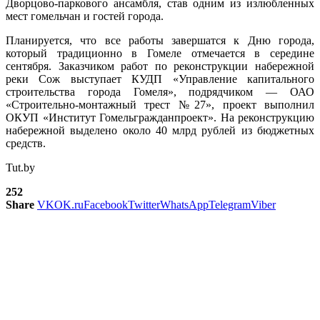
Дворцово-паркового ансамбля, став одним из излюбленных
мест гомельчан и гостей города.
Планируется, что все работы завершатся к Дню города,
который традиционно в Гомеле отмечается в середине
сентября. Заказчиком работ по реконструкции набережной
реки Сож выступает КУДП «Управление капитального
строительства города Гомеля», подрядчиком — ОАО
«Строительно-монтажный трест №27», проект выполнил
ОКУП «Институт Гомельгражданпроект». На реконструкцию
набережной выделено около 40 млрд рублей из бюджетных
средств.
Tut.by
252
Share
VK
OK.ru
Facebook
Twitter
WhatsApp
Telegram
Viber