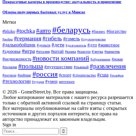
Покрасочные камеры в производстве: актуальность и применение
Обзоры популярных бытовых услуг в Минске
Метки
#беларусь
#авто
#tochka
#blizko
#бизнес
#богатство
#германия
#гибель
#гомель
#война
#грузоперевозки
#дальнобойщик
#дети
#дтп
#животное
#деньги
#долгожитель
#игра
#китай
#здоровье
#литва
#италия
#кража
#красота
#наркотик
#новости компаний
#недвижимость
#пожар
#образование
#польша
#развлечения
#путешествие
#пьяный
#полиция
#россия
#сша
#спорт
#регион
#рейтинг
#строительство
#телефон
#технологии
#умер
интерьер
#турция
© 2026 - GomelStreet.by. Все права защищены.
Любое копирование материалов с нашего ресурса разрешается
только с обратной активной ссылкой на страницу статьи.
Все материалы опубликованные на сайте взяты с открытых
источников и других порталов интернета, все права на
авторство принадлежат их законным владельцам.
Sign in