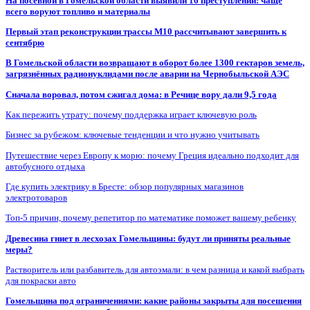
На посевной в Гомельской области выявили 16 преступлений: чаще
всего воруют топливо и материалы
Первый этап реконструкции трассы М10 рассчитывают завершить к
сентябрю
В Гомельской области возвращают в оборот более 1300 гектаров земель,
загрязнённых радионуклидами после аварии на Чернобыльской АЭС
Сначала воровал, потом сжигал дома: в Речице вору дали 9,5 года
Как пережить утрату: почему поддержка играет ключевую роль
Бизнес за рубежом: ключевые тенденции и что нужно учитывать
Путешествие через Европу к морю: почему Греция идеально подходит для
автобусного отдыха
Где купить электрику в Бресте: обзор популярных магазинов
электротоваров
Топ-5 причин, почему репетитор по математике поможет вашему ребенку
Древесина гниет в лесхозах Гомельщины: будут ли приняты реальные
меры?
Растворитель или разбавитель для автоэмали: в чем разница и какой выбрать
для покраски авто
Гомельщина под ограничениями: какие районы закрыты для посещения