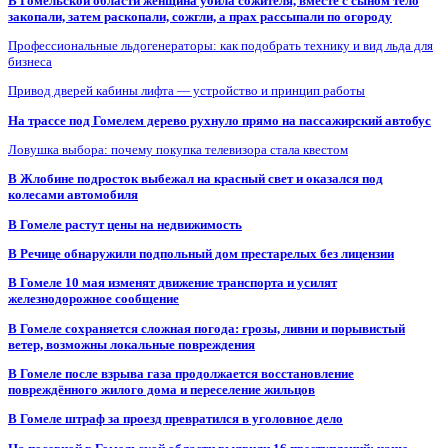
В Гомельской области женщина убила сожителя, вместе с сыном тело
закопали, затем раскопали, сожгли, а прах рассыпали по огороду
Профессиональные льдогенераторы: как подобрать технику и вид льда для
бизнеса
Привод дверей кабины лифта — устройство и принцип работы
На трассе под Гомелем дерево рухнуло прямо на пассажирский автобус
Ловушка выбора: почему покупка телевизора стала квестом
В Жлобине подросток выбежал на красный свет и оказался под
колесами автомобиля
В Гомеле растут цены на недвижимость
В Речице обнаружили подпольный дом престарелых без лицензии
В Гомеле 10 мая изменят движение транспорта и усилят
железнодорожное сообщение
В Гомеле сохраняется сложная погода: грозы, ливни и порывистый
ветер, возможны локальные повреждения
В Гомеле после взрыва газа продолжается восстановление
повреждённого жилого дома и переселение жильцов
В Гомеле штраф за проезд превратился в уголовное дело