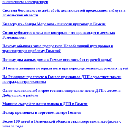
включением электросирен
Система безопасности даёт сбой: десятки детей продолжают гибнуть в
Гомельской области
Киллеру из «банды Морозова» вынесли приговор в Гомеле
Сотни кубометров леса вне контроля: что происходит в лесхозах
Гомельщины
Почему обычная зима превратила Новобелицкий путепровод в
транспортную проблему Гомеля?
Почему два жилых дома в Гомеле остались без горячей воды?
В Гомеле женщина потеряла ноги при переходе железнодорожных путей
На Речицком проспекте в Гомеле произошло ДТП с участием такси:
пострадали три человека
Один человек погиб и трое госпитализировано после ДТП с лосем в
Добрушском районе
Машина скорой помощи попала в ДТП в Гомеле
Пожар произошел в торговом центре Гомеля
Более 100 детей в Гомельской области стали жертвами педофилов с
начала года