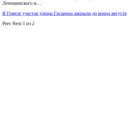
Лепешинского и…
В Гомеле участок улицы Гагарина закрыли до конца августа
Prev
Next
1 из 2