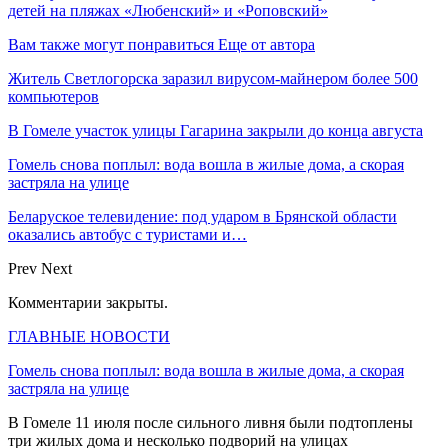
детей на пляжах «Любенский» и «Роповский»
Вам также могут понравиться
Еще от автора
Житель Светлогорска заразил вирусом-майнером более 500
компьютеров
В Гомеле участок улицы Гагарина закрыли до конца августа
Гомель снова поплыл: вода вошла в жилые дома, а скорая
застряла на улице
Беларуское телевидение: под ударом в Брянской области
оказались автобус с туристами и…
Prev
Next
Комментарии закрыты.
ГЛАВНЫЕ НОВОСТИ
Гомель снова поплыл: вода вошла в жилые дома, а скорая
застряла на улице
В Гомеле 11 июля после сильного ливня были подтоплены
три жилых дома и несколько подворий на улицах