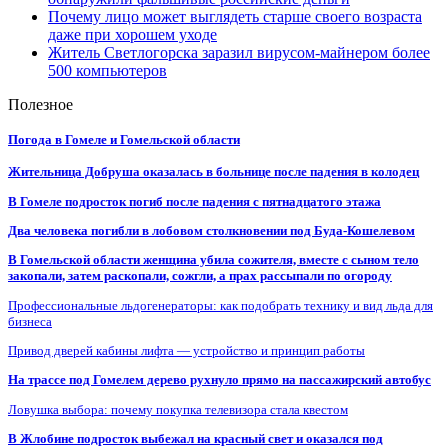
Почему лицо может выглядеть старше своего возраста
даже при хорошем уходе
Житель Светлогорска заразил вирусом-майнером более
500 компьютеров
Полезное
Погода в Гомеле и Гомельской области
Жительница Добруша оказалась в больнице после падения в колодец
В Гомеле подросток погиб после падения с пятнадцатого этажа
Два человека погибли в лобовом столкновении под Буда-Кошелевом
В Гомельской области женщина убила сожителя, вместе с сыном тело
закопали, затем раскопали, сожгли, а прах рассыпали по огороду
Профессиональные льдогенераторы: как подобрать технику и вид льда для
бизнеса
Привод дверей кабины лифта — устройство и принцип работы
На трассе под Гомелем дерево рухнуло прямо на пассажирский автобус
Ловушка выбора: почему покупка телевизора стала квестом
В Жлобине подросток выбежал на красный свет и оказался под