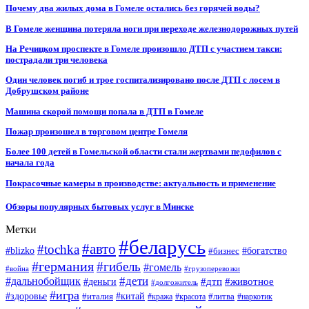
Почему два жилых дома в Гомеле остались без горячей воды?
В Гомеле женщина потеряла ноги при переходе железнодорожных путей
На Речицком проспекте в Гомеле произошло ДТП с участием такси:
пострадали три человека
Один человек погиб и трое госпитализировано после ДТП с лосем в
Добрушском районе
Машина скорой помощи попала в ДТП в Гомеле
Пожар произошел в торговом центре Гомеля
Более 100 детей в Гомельской области стали жертвами педофилов с
начала года
Покрасочные камеры в производстве: актуальность и применение
Обзоры популярных бытовых услуг в Минске
Метки
#беларусь
#авто
#tochka
#blizko
#бизнес
#богатство
#германия
#гибель
#гомель
#война
#грузоперевозки
#дальнобойщик
#дети
#дтп
#животное
#деньги
#долгожитель
#игра
#китай
#здоровье
#литва
#италия
#кража
#красота
#наркотик