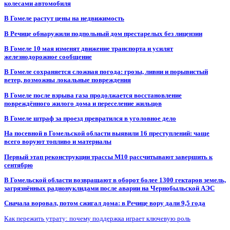
колесами автомобиля
В Гомеле растут цены на недвижимость
В Речице обнаружили подпольный дом престарелых без лицензии
В Гомеле 10 мая изменят движение транспорта и усилят
железнодорожное сообщение
В Гомеле сохраняется сложная погода: грозы, ливни и порывистый
ветер, возможны локальные повреждения
В Гомеле после взрыва газа продолжается восстановление
повреждённого жилого дома и переселение жильцов
В Гомеле штраф за проезд превратился в уголовное дело
На посевной в Гомельской области выявили 16 преступлений: чаще
всего воруют топливо и материалы
Первый этап реконструкции трассы М10 рассчитывают завершить к
сентябрю
В Гомельской области возвращают в оборот более 1300 гектаров земель,
загрязнённых радионуклидами после аварии на Чернобыльской АЭС
Сначала воровал, потом сжигал дома: в Речице вору дали 9,5 года
Как пережить утрату: почему поддержка играет ключевую роль