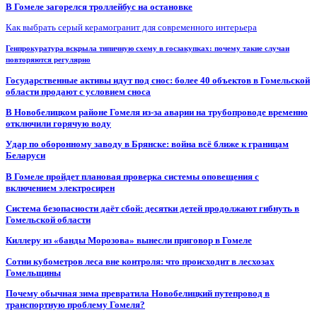
В Гомеле загорелся троллейбус на остановке
Как выбрать серый керамогранит для современного интерьера
Генпрокуратура вскрыла типичную схему в госзакупках: почему такие случаи
повторяются регулярно
Государственные активы идут под снос: более 40 объектов в Гомельской
области продают с условием сноса
В Новобелицком районе Гомеля из-за аварии на трубопроводе временно
отключили горячую воду
Удар по оборонному заводу в Брянске: война всё ближе к границам
Беларуси
В Гомеле пройдет плановая проверка системы оповещения с
включением электросирен
Система безопасности даёт сбой: десятки детей продолжают гибнуть в
Гомельской области
Киллеру из «банды Морозова» вынесли приговор в Гомеле
Сотни кубометров леса вне контроля: что происходит в лесхозах
Гомельщины
Почему обычная зима превратила Новобелицкий путепровод в
транспортную проблему Гомеля?