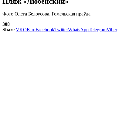
Пляж «Любенский»
Фото Олега Белоусова, Гомельская праўда
308
Share
VK
OK.ru
Facebook
Twitter
WhatsApp
Telegram
Viber