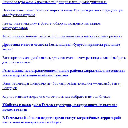
Бизнес за рубежом: ключевые тенденции и что нужно учитывать
Путешествие через Европу к морю: почему Греция идеально подходит для
автобусного отдыха
Где купить электрику в Бресте: обзор популярных магазинов
электротоваров
Топ-5 причин, почему репетитор по математике поможет вашему ребенку
Древесина гниет в лесхозах Гомельщины: будут ли приняты реальные
меры?
Растворитель или разбавитель для автоэмали: в чем разница и какой выбрать
для покраски авто
Гомельщина под ограничениями: какие районы закрыты для посещения
лесов и где ситуация наиболее тяжелая
Виды зеркал для шкафов-купе: бронза, графит, классика — как выбрать в
Беларуси
Корпоративные подарки с логотипом: как выбрать и не ошибиться
Убийство в колледже в Гомеле: трагедия, которую никто не пытался
предотвратить
В Гомельской области пересмотрели статус загрязнённых территорий:
часть земель возвращают в оборот