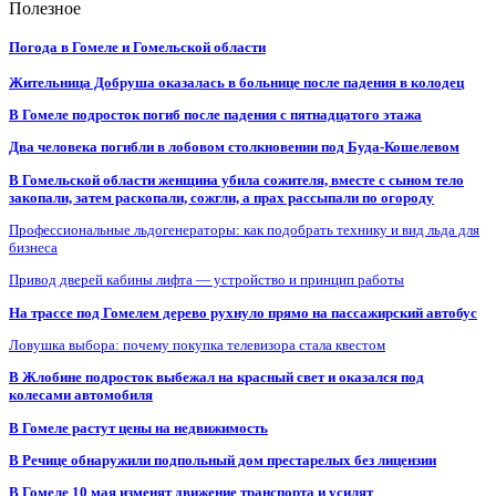
Полезное
Погода в Гомеле и Гомельской области
Жительница Добруша оказалась в больнице после падения в колодец
В Гомеле подросток погиб после падения с пятнадцатого этажа
Два человека погибли в лобовом столкновении под Буда-Кошелевом
В Гомельской области женщина убила сожителя, вместе с сыном тело
закопали, затем раскопали, сожгли, а прах рассыпали по огороду
Профессиональные льдогенераторы: как подобрать технику и вид льда для
бизнеса
Привод дверей кабины лифта — устройство и принцип работы
На трассе под Гомелем дерево рухнуло прямо на пассажирский автобус
Ловушка выбора: почему покупка телевизора стала квестом
В Жлобине подросток выбежал на красный свет и оказался под
колесами автомобиля
В Гомеле растут цены на недвижимость
В Речице обнаружили подпольный дом престарелых без лицензии
В Гомеле 10 мая изменят движение транспорта и усилят