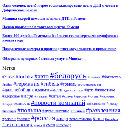
Один человек погиб и трое госпитализировано после ДТП с лосем в
Добрушском районе
Машина скорой помощи попала в ДТП в Гомеле
Пожар произошел в торговом центре Гомеля
Более 100 детей в Гомельской области стали жертвами педофилов с
начала года
Покрасочные камеры в производстве: актуальность и применение
Обзоры популярных бытовых услуг в Минске
Метки
#беларусь
#авто
#tochka
#blizko
#бизнес
#богатство
#германия
#гибель
#гомель
#война
#грузоперевозки
#дальнобойщик
#дети
#дтп
#животное
#деньги
#долгожитель
#игра
#китай
#здоровье
#литва
#италия
#кража
#красота
#наркотик
#новости компаний
#недвижимость
#пожар
#образование
#польша
#развлечения
#путешествие
#пьяный
#полиция
#россия
#сша
#спорт
#регион
#рейтинг
#строительство
#телефон
#технологии
#умер
интерьер
#турция