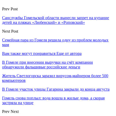
Prev Post
Санслужбы Гомельской области вынесли запрет на купание
детей на пляжах «Любенский» и «Роповский»
Next Post
Семейная пара из Гомеля решила одну из проблем молодых
мам
Вам также могут понравиться
Еще от автора
В Гомеле при внесении выручки на счёт компании
обнаружили фальшивые российские деньги
Житель Светлогорска заразил вирусом-майнером более 500
компьютеров
В Гомеле участок улицы Гагарина закрыли до конца августа
Гомель снова поплыл: вода вошла в жилые дома, а скорая
застряла на улице
Prev
Next