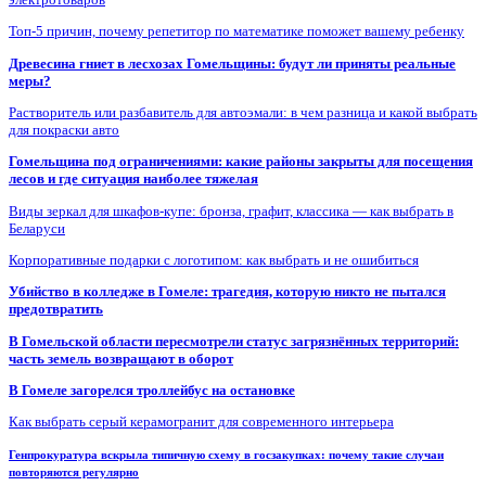
Топ-5 причин, почему репетитор по математике поможет вашему ребенку
Древесина гниет в лесхозах Гомельщины: будут ли приняты реальные
меры?
Растворитель или разбавитель для автоэмали: в чем разница и какой выбрать
для покраски авто
Гомельщина под ограничениями: какие районы закрыты для посещения
лесов и где ситуация наиболее тяжелая
Виды зеркал для шкафов-купе: бронза, графит, классика — как выбрать в
Беларуси
Корпоративные подарки с логотипом: как выбрать и не ошибиться
Убийство в колледже в Гомеле: трагедия, которую никто не пытался
предотвратить
В Гомельской области пересмотрели статус загрязнённых территорий:
часть земель возвращают в оборот
В Гомеле загорелся троллейбус на остановке
Как выбрать серый керамогранит для современного интерьера
Генпрокуратура вскрыла типичную схему в госзакупках: почему такие случаи
повторяются регулярно