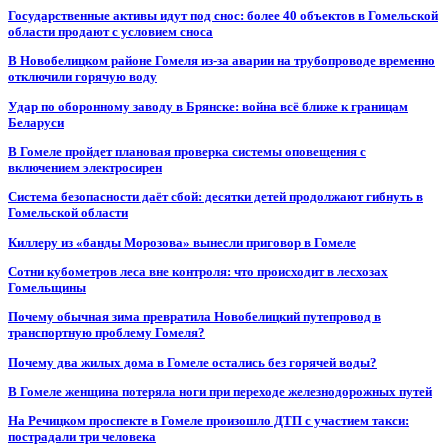
Государственные активы идут под снос: более 40 объектов в Гомельской
области продают с условием сноса
В Новобелицком районе Гомеля из-за аварии на трубопроводе временно
отключили горячую воду
Удар по оборонному заводу в Брянске: война всё ближе к границам
Беларуси
В Гомеле пройдет плановая проверка системы оповещения с
включением электросирен
Система безопасности даёт сбой: десятки детей продолжают гибнуть в
Гомельской области
Киллеру из «банды Морозова» вынесли приговор в Гомеле
Сотни кубометров леса вне контроля: что происходит в лесхозах
Гомельщины
Почему обычная зима превратила Новобелицкий путепровод в
транспортную проблему Гомеля?
Почему два жилых дома в Гомеле остались без горячей воды?
В Гомеле женщина потеряла ноги при переходе железнодорожных путей
На Речицком проспекте в Гомеле произошло ДТП с участием такси:
пострадали три человека