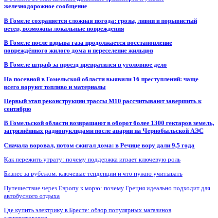
железнодорожное сообщение
В Гомеле сохраняется сложная погода: грозы, ливни и порывистый
ветер, возможны локальные повреждения
В Гомеле после взрыва газа продолжается восстановление
повреждённого жилого дома и переселение жильцов
В Гомеле штраф за проезд превратился в уголовное дело
На посевной в Гомельской области выявили 16 преступлений: чаще
всего воруют топливо и материалы
Первый этап реконструкции трассы М10 рассчитывают завершить к
сентябрю
В Гомельской области возвращают в оборот более 1300 гектаров земель,
загрязнённых радионуклидами после аварии на Чернобыльской АЭС
Сначала воровал, потом сжигал дома: в Речице вору дали 9,5 года
Как пережить утрату: почему поддержка играет ключевую роль
Бизнес за рубежом: ключевые тенденции и что нужно учитывать
Путешествие через Европу к морю: почему Греция идеально подходит для
автобусного отдыха
Где купить электрику в Бресте: обзор популярных магазинов
электротоваров