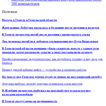
500 компьютеров
Полезное
Погода в Гомеле и Гомельской области
Жительница Добруша оказалась в больнице после падения в колодец
В Гомеле подросток погиб после падения с пятнадцатого этажа
Два человека погибли в лобовом столкновении под Буда-Кошелевом
В Гомельской области женщина убила сожителя, вместе с сыном тело
закопали, затем раскопали, сожгли, а прах рассыпали по огороду
Профессиональные льдогенераторы: как подобрать технику и вид льда для
бизнеса
Привод дверей кабины лифта — устройство и принцип работы
На трассе под Гомелем дерево рухнуло прямо на пассажирский автобус
Ловушка выбора: почему покупка телевизора стала квестом
В Жлобине подросток выбежал на красный свет и оказался под
колесами автомобиля
В Гомеле растут цены на недвижимость