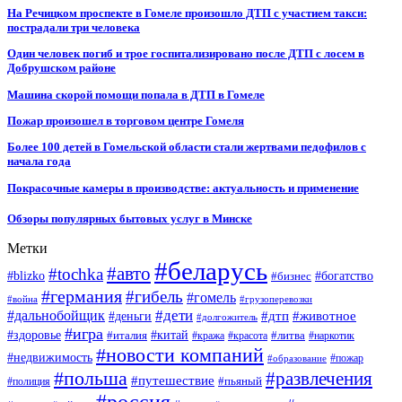
На Речицком проспекте в Гомеле произошло ДТП с участием такси:
пострадали три человека
Один человек погиб и трое госпитализировано после ДТП с лосем в
Добрушском районе
Машина скорой помощи попала в ДТП в Гомеле
Пожар произошел в торговом центре Гомеля
Более 100 детей в Гомельской области стали жертвами педофилов с
начала года
Покрасочные камеры в производстве: актуальность и применение
Обзоры популярных бытовых услуг в Минске
Метки
#беларусь
#авто
#tochka
#blizko
#бизнес
#богатство
#германия
#гибель
#гомель
#война
#грузоперевозки
#дальнобойщик
#дети
#дтп
#животное
#деньги
#долгожитель
#игра
#китай
#здоровье
#литва
#италия
#кража
#красота
#наркотик
#новости компаний
#недвижимость
#пожар
#образование
#польша
#развлечения
#путешествие
#пьяный
#полиция
#россия