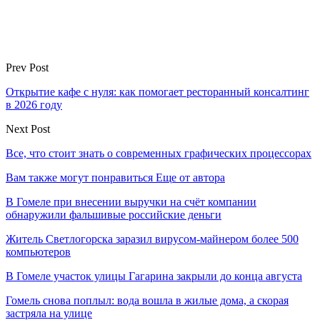
Prev Post
Открытие кафе с нуля: как помогает ресторанный консалтинг
в 2026 году
Next Post
Все, что стоит знать о современных графических процессорах
Вам также могут понравиться
Еще от автора
В Гомеле при внесении выручки на счёт компании
обнаружили фальшивые российские деньги
Житель Светлогорска заразил вирусом-майнером более 500
компьютеров
В Гомеле участок улицы Гагарина закрыли до конца августа
Гомель снова поплыл: вода вошла в жилые дома, а скорая
застряла на улице