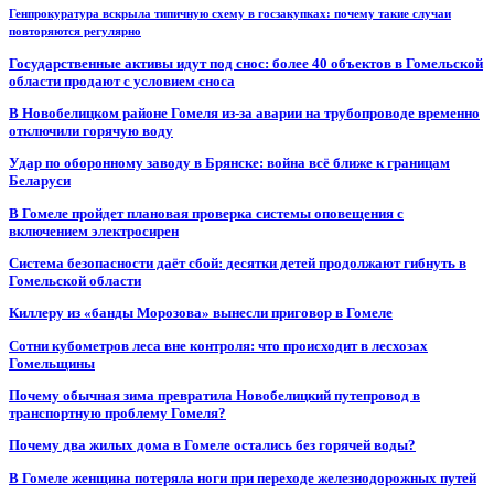
Генпрокуратура вскрыла типичную схему в госзакупках: почему такие случаи
повторяются регулярно
Государственные активы идут под снос: более 40 объектов в Гомельской
области продают с условием сноса
В Новобелицком районе Гомеля из-за аварии на трубопроводе временно
отключили горячую воду
Удар по оборонному заводу в Брянске: война всё ближе к границам
Беларуси
В Гомеле пройдет плановая проверка системы оповещения с
включением электросирен
Система безопасности даёт сбой: десятки детей продолжают гибнуть в
Гомельской области
Киллеру из «банды Морозова» вынесли приговор в Гомеле
Сотни кубометров леса вне контроля: что происходит в лесхозах
Гомельщины
Почему обычная зима превратила Новобелицкий путепровод в
транспортную проблему Гомеля?
Почему два жилых дома в Гомеле остались без горячей воды?
В Гомеле женщина потеряла ноги при переходе железнодорожных путей