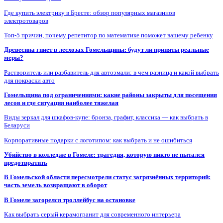
Где купить электрику в Бресте: обзор популярных магазинов
электротоваров
Топ-5 причин, почему репетитор по математике поможет вашему ребенку
Древесина гниет в лесхозах Гомельщины: будут ли приняты реальные
меры?
Растворитель или разбавитель для автоэмали: в чем разница и какой выбрать
для покраски авто
Гомельщина под ограничениями: какие районы закрыты для посещения
лесов и где ситуация наиболее тяжелая
Виды зеркал для шкафов-купе: бронза, графит, классика — как выбрать в
Беларуси
Корпоративные подарки с логотипом: как выбрать и не ошибиться
Убийство в колледже в Гомеле: трагедия, которую никто не пытался
предотвратить
В Гомельской области пересмотрели статус загрязнённых территорий:
часть земель возвращают в оборот
В Гомеле загорелся троллейбус на остановке
Как выбрать серый керамогранит для современного интерьера