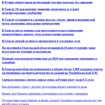
В Речице обнаружили подпольный дом престарелых без лицензии
В Гомеле 10 мая изменят движение транспорта и усилят
железнодорожное сообщение
В Гомеле сохраняется сложная погода: грозы, ливни и порывистый
ветер, возможны локальные повреждения
В Гомеле после взрыва газа продолжается восстановление
повреждённого жилого дома и переселение жильцов
В Гомеле штраф за проезд превратился в уголовное дело
На посевной в Гомельской области выявили 16 преступлений: чаще
всего воруют топливо и материалы
Первый этап реконструкции трассы М10 рассчитывают завершить к
сентябрю
В Гомельской области возвращают в оборот более 1300 гектаров земель,
загрязнённых радионуклидами после аварии на Чернобыльской АЭС
Сначала воровал, потом сжигал дома: в Речице вору дали 9,5 года
Как пережить утрату: почему поддержка играет ключевую роль
Бизнес за рубежом: ключевые тенденции и что нужно учитывать
Путешествие через Европу к морю: почему Греция идеально подходит для
автобусного отдыха