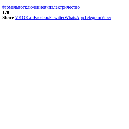
#гомель
#отключение
#чп
электричество
178
Share
VK
OK.ru
Facebook
Twitter
WhatsApp
Telegram
Viber