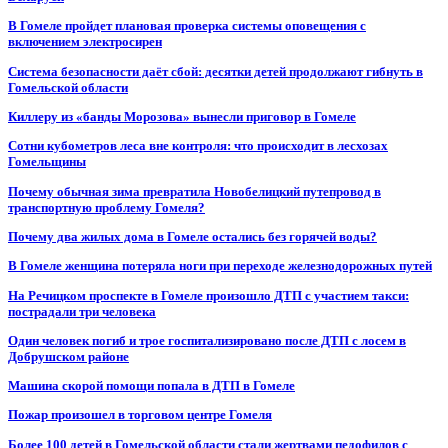
В Гомеле пройдет плановая проверка системы оповещения с
включением электросирен
Система безопасности даёт сбой: десятки детей продолжают гибнуть в
Гомельской области
Киллеру из «банды Морозова» вынесли приговор в Гомеле
Сотни кубометров леса вне контроля: что происходит в лесхозах
Гомельщины
Почему обычная зима превратила Новобелицкий путепровод в
транспортную проблему Гомеля?
Почему два жилых дома в Гомеле остались без горячей воды?
В Гомеле женщина потеряла ноги при переходе железнодорожных путей
На Речицком проспекте в Гомеле произошло ДТП с участием такси:
пострадали три человека
Один человек погиб и трое госпитализировано после ДТП с лосем в
Добрушском районе
Машина скорой помощи попала в ДТП в Гомеле
Пожар произошел в торговом центре Гомеля
Более 100 детей в Гомельской области стали жертвами педофилов с