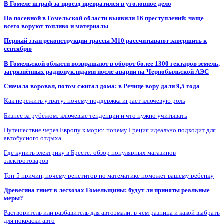
В Гомеле штраф за проезд превратился в уголовное дело
На посевной в Гомельской области выявили 16 преступлений: чаще
всего воруют топливо и материалы
Первый этап реконструкции трассы М10 рассчитывают завершить к
сентябрю
В Гомельской области возвращают в оборот более 1300 гектаров земель,
загрязнённых радионуклидами после аварии на Чернобыльской АЭС
Сначала воровал, потом сжигал дома: в Речице вору дали 9,5 года
Как пережить утрату: почему поддержка играет ключевую роль
Бизнес за рубежом: ключевые тенденции и что нужно учитывать
Путешествие через Европу к морю: почему Греция идеально подходит для
автобусного отдыха
Где купить электрику в Бресте: обзор популярных магазинов
электротоваров
Топ-5 причин, почему репетитор по математике поможет вашему ребенку
Древесина гниет в лесхозах Гомельщины: будут ли приняты реальные
меры?
Растворитель или разбавитель для автоэмали: в чем разница и какой выбрать
для покраски авто