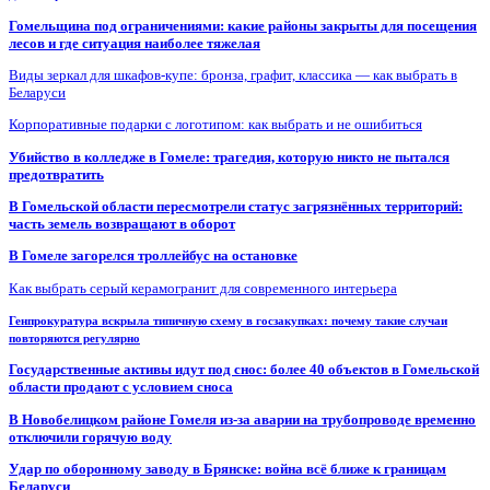
Гомельщина под ограничениями: какие районы закрыты для посещения
лесов и где ситуация наиболее тяжелая
Виды зеркал для шкафов-купе: бронза, графит, классика — как выбрать в
Беларуси
Корпоративные подарки с логотипом: как выбрать и не ошибиться
Убийство в колледже в Гомеле: трагедия, которую никто не пытался
предотвратить
В Гомельской области пересмотрели статус загрязнённых территорий:
часть земель возвращают в оборот
В Гомеле загорелся троллейбус на остановке
Как выбрать серый керамогранит для современного интерьера
Генпрокуратура вскрыла типичную схему в госзакупках: почему такие случаи
повторяются регулярно
Государственные активы идут под снос: более 40 объектов в Гомельской
области продают с условием сноса
В Новобелицком районе Гомеля из-за аварии на трубопроводе временно
отключили горячую воду
Удар по оборонному заводу в Брянске: война всё ближе к границам
Беларуси