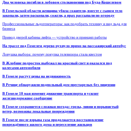
Два человека погибли в лобовом столкновении под Буда-Кошелевом
В Гомельской области женщина убила сожителя, вместе с сыном тело
закопали, затем раскопали, сожгли, а прах рассыпали по огороду
Профессиональные льдогенераторы: как подобрать технику и вид льда для
бизнеса
Привод дверей кабины лифта — устройство и принцип работы
На трассе под Гомелем дерево рухнуло прямо на пассажирский автобус
Ловушка выбора: почему покупка телевизора стала квестом
В Жлобине подросток выбежал на красный свет и оказался под
колесами автомобиля
В Гомеле растут цены на недвижимость
В Речице обнаружили подпольный дом престарелых без лицензии
В Гомеле 10 мая изменят движение транспорта и усилят
железнодорожное сообщение
В Гомеле сохраняется сложная погода: грозы, ливни и порывистый
ветер, возможны локальные повреждения
В Гомеле после взрыва газа продолжается восстановление
повреждённого жилого дома и переселение жильцов