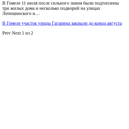
В Гомеле 11 июля после сильного ливня были подтоплены
три жилых дома и несколько подворий на улицах
Лепешинского и…
В Гомеле участок улицы Гагарина закрыли до конца августа
Prev
Next
1 из 2