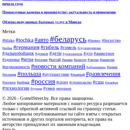
начала года
Покрасочные камеры в производстве: актуальность и применение
Обзоры популярных бытовых услуг в Минске
Метки
#беларусь
#авто
#tochka
#blizko
#бизнес
#богатство
#германия
#гибель
#гомель
#война
#грузоперевозки
#дальнобойщик
#дети
#дтп
#животное
#деньги
#долгожитель
#игра
#китай
#здоровье
#литва
#италия
#кража
#красота
#наркотик
#новости компаний
#недвижимость
#пожар
#образование
#польша
#развлечения
#путешествие
#пьяный
#полиция
#россия
#сша
#спорт
#регион
#рейтинг
#строительство
#телефон
#технологии
#умер
интерьер
#турция
© 2026 - GomelStreet.by. Все права защищены.
Любое копирование материалов с нашего ресурса разрешается
только с обратной активной ссылкой на страницу статьи.
Все материалы опубликованные на сайте взяты с открытых
источников и других порталов интернета, все права на
авторство принадлежат их законным владельцам.
Sign in