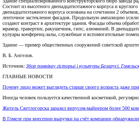
Здание специализированного конструкторского бюро завода рад
Состоит из высотного двенадцатиэтажного корпуса и круглого
двенадцатиэтажного корпуса основана на сочетании 2 объемов,
ленточное застекление фасадов. Продольную ампазицию усилив
создают контраст в архитектуре здания. Фасады объема обраб
мрамор, травертин, ракушечник, гипс, алюминий. В двенадца
кулуары конференц-залы, служебные и вспомогательные поме
Здание — пример общественных сооружений советской архите
В. Б. Ангелов.
Источник:
Збор помнiкау гicтoрыi i культуры Беларусi. Гомельс
ГЛАВНЫЕ НОВОСТИ
Почему лицо может выглядеть старше своего возраста даже пр
Иногда человек пользуется качественной косметикой, регулярн
Житель Светлогорска заразил вирусом-майнером более 500 ко
В Гомеле при внесении выручки на счёт компании обнаружи