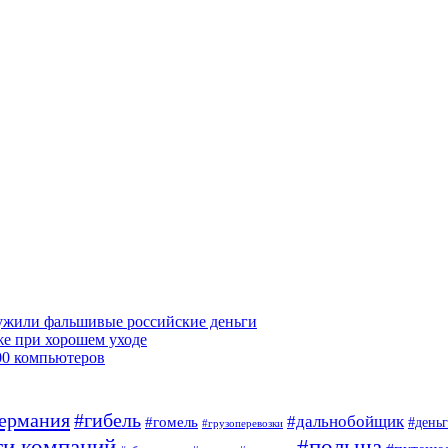
ружили фальшивые российские деньги
же при хорошем уходе
00 компьютеров
ермания
#гибель
#дальнобойщик
#гомель
#день
#грузоперевозки
ти компаний
#польша