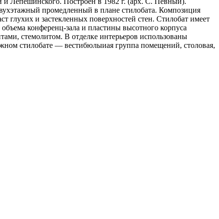
и Лепешинского. Построен в 1982 г. (арх. С. Певный).
 двухэтажный промедленный в плане стилобата. Композиция
ст глухих и застекленных поверхностей стен. Стилобат имеет
 объема конференц-зала и пластины высотного корпуса
тами, стемолитом. В отделке интерьеров использованы
ажном стилобате — вестибюлыиая группа помещений, столовая,