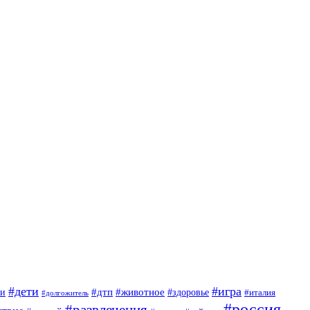
#дети
#игра
#животное
#дтп
ги
#здоровье
#италия
#долгожитель
#россия
#развлечения