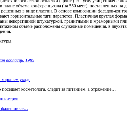
иотехнологической оснастки (архит.). На углу улиц Инженерной 
 в плане объема конференц-зала (на 550 мест), поставленных на
 решенных в виде пластин. В основе композиции фасадов-контра
ают горизонтальные тяги парапетов. Пластичная круглая форма
отаны декоративной штукатуркой, гранитными и мраморными пли
тиэтажном объеме расположены служебные помещения, в двухэт
щения.
ктуры.
кая вобласць. 1985
и хорошем уходе
о посещает косметолога, следит за питанием, а отражение…
мпьютеров
ли фальшивые…