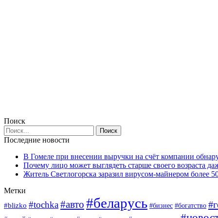
Поиск
Последние новости
В Гомеле при внесении выручки на счёт компании обна
Почему лицо может выглядеть старше своего возраста да
Житель Светлогорска заразил вирусом-майнером более 5
Метки
#беларусь
#авто
#г
#tochka
#blizko
#богатство
#бизнес
#новос