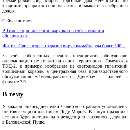
трёхме­тровый Дед Мороз. Торго­вый дом «Речицкий» по
традиции превратил свои магазины в замки из сере­бряного
дождя.
Сейчас читают
В Гомеле при внесении выручки на счёт компании
обнаружили…
Житель Светлогорска заразил вирусом-майнером более 500…
За счёт собственных средств предприятия обо­рудовали
иллюминацию не только на своих тер­риториях. Гомельская
ТЭЦ-2, к примеру, изо­бразила из светодиодов гигантский
волшебный корабль, а центральная база производственного
обслуживания «Гомель­транснефть Дружба» — оленей в
формате 3D.
В тему
У каждой новогодней ёлки Советского района установлены
почтовые ящики для писем Деду Морозу. В канун празд­ника
все они будут до­ставлены в резиденцию сказочного дедушки
в Беловежской Пуще.