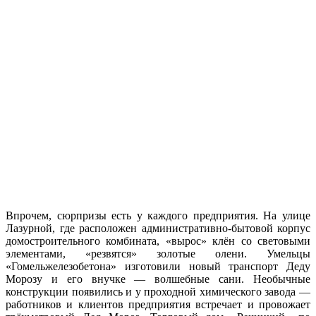
Впрочем, сюрпри­зы есть у каждого пред­приятия. На улице
Ла­зурной, где расположен административно-бытовой корпус
домостроительно­го комбината, «вырос» клён со световыми
эле­ментами, «резвятся» зо­лотые олени. Умельцы
«Гомельжелезобетона» изготовили новый транс­порт Деду
Морозу и его внучке — волшебные са­ни. Необычные
конструк­ции появились и у про­ходной химического за­вода —
работников и кли­ентов предприятия встре­чает и провожает