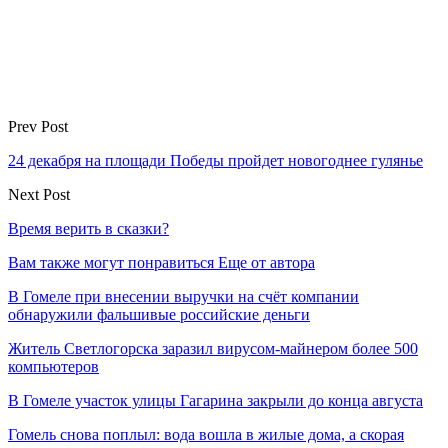
Prev Post
24 декабря на площади Победы пройдет новогоднее гулянье
Next Post
Время верить в сказки?
Вам также могут понравиться
Еще от автора
В Гомеле при внесении выручки на счёт компании
обнаружили фальшивые российские деньги
Житель Светлогорска заразил вирусом-майнером более 500
компьютеров
В Гомеле участок улицы Гагарина закрыли до конца августа
Гомель снова поплыл: вода вошла в жилые дома, а скорая