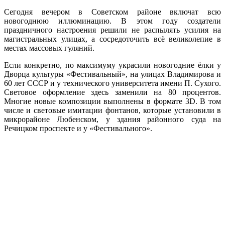
Сегодня вечером в Со­ветском районе включат всю
новогоднюю иллю­минацию. В этом году соз­датели
праздничного на­строения решили не рас­пылять усилия на
маги­стральных улицах, а со­средоточить всё велико­лепие в
местах массовых гуляний.
Если конкретно, по максимуму украсили но­вогодние ёлки у
Двор­ца культуры «Фестиваль­ный», на улицах Влади­мирова и
60 лет СССР и у технического универси­тета имени П. Сухого.
Све­товое оформление здесь заменили на 80 процен­тов.
Многие новые компо­зиции выполнены в фор­мате 3D. В том
числе и световые имитации фон­танов, которые установи­ли в
микрорайоне Любен­ском, у здания районно­го суда на
Речицком про­спекте и у «Фестиваль­ного».