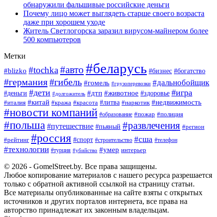
обнаружили фальшивые российские деньги
Почему лицо может выглядеть старше своего возраста
даже при хорошем уходе
Житель Светлогорска заразил вирусом-майнером более
500 компьютеров
Метки
#беларусь
#авто
#tochka
#blizko
#богатство
#бизнес
#германия
#гибель
#дальнобойщик
#гомель
#грузоперевозки
#дети
#игра
#животное
#дтп
#деньги
#здоровье
#долгожитель
#китай
#недвижимость
#италия
#кража
#красота
#литва
#наркотик
#новости компаний
#пожар
#полиция
#образование
#польша
#развлечения
#путешествие
#пьяный
#регион
#россия
#сша
#спорт
#рейтинг
#строительство
#телефон
#технологии
#умер
#турция
интерьер
#убийство
© 2026 - GomelStreet.by. Все права защищены.
Любое копирование материалов с нашего ресурса разрешается
только с обратной активной ссылкой на страницу статьи.
Все материалы опубликованные на сайте взяты с открытых
источников и других порталов интернета, все права на
авторство принадлежат их законным владельцам.