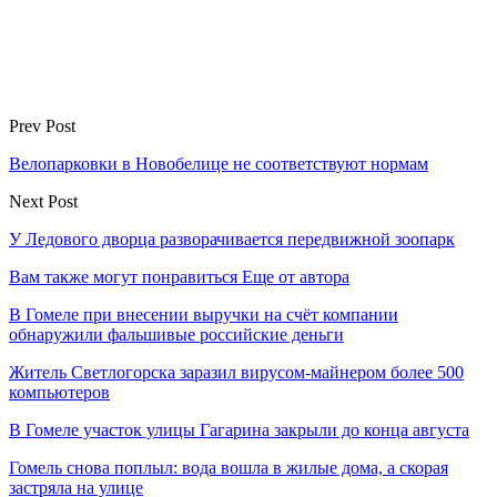
Prev Post
Велопарковки в Новобелице не соответствуют нормам
Next Post
У Ледового дворца разворачивается передвижной зоопарк
Вам также могут понравиться
Еще от автора
В Гомеле при внесении выручки на счёт компании
обнаружили фальшивые российские деньги
Житель Светлогорска заразил вирусом-майнером более 500
компьютеров
В Гомеле участок улицы Гагарина закрыли до конца августа
Гомель снова поплыл: вода вошла в жилые дома, а скорая
застряла на улице