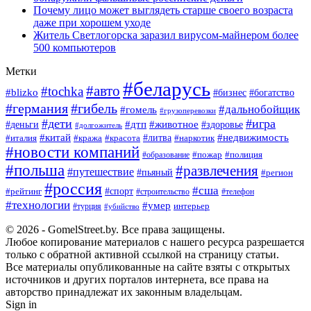
Почему лицо может выглядеть старше своего возраста
даже при хорошем уходе
Житель Светлогорска заразил вирусом-майнером более
500 компьютеров
Метки
#беларусь
#авто
#tochka
#blizko
#богатство
#бизнес
#германия
#гибель
#дальнобойщик
#гомель
#грузоперевозки
#дети
#игра
#животное
#дтп
#деньги
#здоровье
#долгожитель
#китай
#недвижимость
#италия
#кража
#красота
#литва
#наркотик
#новости компаний
#пожар
#полиция
#образование
#польша
#развлечения
#путешествие
#пьяный
#регион
#россия
#сша
#спорт
#рейтинг
#строительство
#телефон
#технологии
#умер
#турция
интерьер
#убийство
© 2026 - GomelStreet.by. Все права защищены.
Любое копирование материалов с нашего ресурса разрешается
только с обратной активной ссылкой на страницу статьи.
Все материалы опубликованные на сайте взяты с открытых
источников и других порталов интернета, все права на
авторство принадлежат их законным владельцам.
Sign in