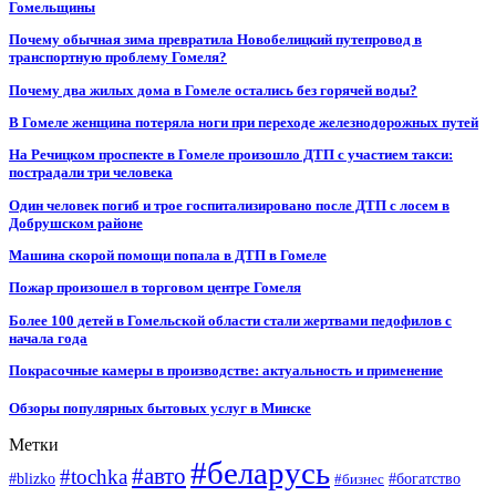
Гомельщины
Почему обычная зима превратила Новобелицкий путепровод в
транспортную проблему Гомеля?
Почему два жилых дома в Гомеле остались без горячей воды?
В Гомеле женщина потеряла ноги при переходе железнодорожных путей
На Речицком проспекте в Гомеле произошло ДТП с участием такси:
пострадали три человека
Один человек погиб и трое госпитализировано после ДТП с лосем в
Добрушском районе
Машина скорой помощи попала в ДТП в Гомеле
Пожар произошел в торговом центре Гомеля
Более 100 детей в Гомельской области стали жертвами педофилов с
начала года
Покрасочные камеры в производстве: актуальность и применение
Обзоры популярных бытовых услуг в Минске
Метки
#беларусь
#авто
#tochka
#blizko
#бизнес
#богатство