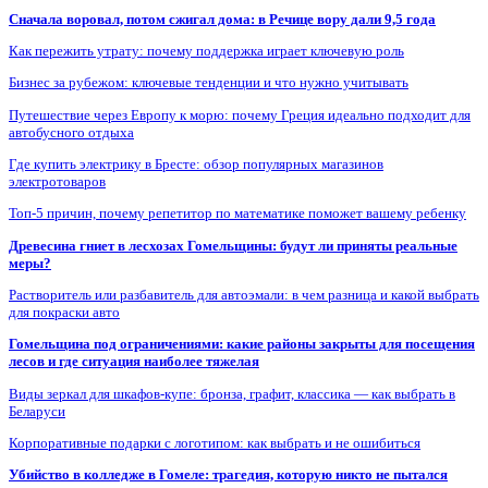
Сначала воровал, потом сжигал дома: в Речице вору дали 9,5 года
Как пережить утрату: почему поддержка играет ключевую роль
Бизнес за рубежом: ключевые тенденции и что нужно учитывать
Путешествие через Европу к морю: почему Греция идеально подходит для
автобусного отдыха
Где купить электрику в Бресте: обзор популярных магазинов
электротоваров
Топ-5 причин, почему репетитор по математике поможет вашему ребенку
Древесина гниет в лесхозах Гомельщины: будут ли приняты реальные
меры?
Растворитель или разбавитель для автоэмали: в чем разница и какой выбрать
для покраски авто
Гомельщина под ограничениями: какие районы закрыты для посещения
лесов и где ситуация наиболее тяжелая
Виды зеркал для шкафов-купе: бронза, графит, классика — как выбрать в
Беларуси
Корпоративные подарки с логотипом: как выбрать и не ошибиться
Убийство в колледже в Гомеле: трагедия, которую никто не пытался