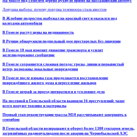
На трассе под Гомелем дерево рухнуло прямо на пассажирский автобус
Ловушка выбора: почему покупка телевизора стала квестом
В Жлобине подросток выбежал на красный свет и оказался под
колесами автомобиля
В Гомеле растут цены на недвижимость
В Речице обнаружили подпольный дом престарелых без лицензии
В Гомеле 10 мая изменят движение транспорта и усилят
железнодорожное сообщение
В Гомеле сохраняется сложная погода: грозы, ливни и порывистый
ветер, возможны локальные повреждения
В Гомеле после взрыва газа продолжается восстановление
повреждённого жилого дома и переселение жильцов
В Гомеле штраф за проезд превратился в уголовное дело
На посевной в Гомельской области выявили 16 преступлений: чаще
всего воруют топливо и материалы
Первый этап реконструкции трассы М10 рассчитывают завершить к
сентябрю
В Гомельской области возвращают в оборот более 1300 гектаров земель,
загрязнённых радионуклидами после аварии на Чернобыльской АЭС