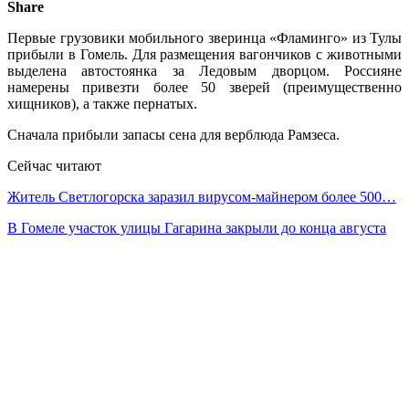
Share
Первые грузовики мобильного зверинца «Фламинго» из Тулы
прибыли в Гомель. Для размещения вагончиков с животными
выделена автостоянка за Ледовым дворцом. Россияне
намерены привезти более 50 зверей (преимущественно
хищников), а также пернатых.
Сначала прибыли запасы сена для верблюда Рамзеса.
Сейчас читают
Житель Светлогорска заразил вирусом-майнером более 500…
В Гомеле участок улицы Гагарина закрыли до конца августа