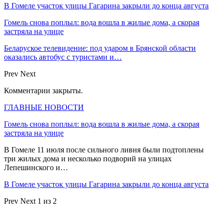
В Гомеле участок улицы Гагарина закрыли до конца августа
Гомель снова поплыл: вода вошла в жилые дома, а скорая
застряла на улице
Беларуское телевидение: под ударом в Брянской области
оказались автобус с туристами и…
Prev
Next
Комментарии закрыты.
ГЛАВНЫЕ НОВОСТИ
Гомель снова поплыл: вода вошла в жилые дома, а скорая
застряла на улице
В Гомеле 11 июля после сильного ливня были подтоплены
три жилых дома и несколько подворий на улицах
Лепешинского и…
В Гомеле участок улицы Гагарина закрыли до конца августа
Prev
Next
1 из 2