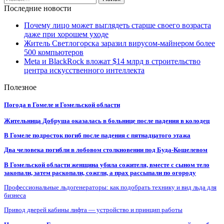
Последние новости
Почему лицо может выглядеть старше своего возраста
даже при хорошем уходе
Житель Светлогорска заразил вирусом-майнером более
500 компьютеров
Meta и BlackRock вложат $14 млрд в строительство
центра искусственного интеллекта
Полезное
Погода в Гомеле и Гомельской области
Жительница Добруша оказалась в больнице после падения в колодец
В Гомеле подросток погиб после падения с пятнадцатого этажа
Два человека погибли в лобовом столкновении под Буда-Кошелевом
В Гомельской области женщина убила сожителя, вместе с сыном тело
закопали, затем раскопали, сожгли, а прах рассыпали по огороду
Профессиональные льдогенераторы: как подобрать технику и вид льда для
бизнеса
Привод дверей кабины лифта — устройство и принцип работы