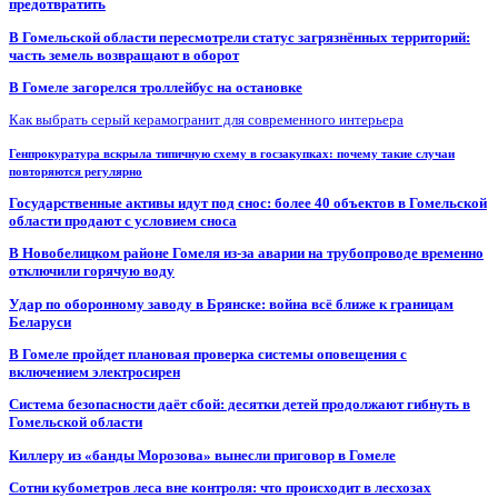
предотвратить
В Гомельской области пересмотрели статус загрязнённых территорий:
часть земель возвращают в оборот
В Гомеле загорелся троллейбус на остановке
Как выбрать серый керамогранит для современного интерьера
Генпрокуратура вскрыла типичную схему в госзакупках: почему такие случаи
повторяются регулярно
Государственные активы идут под снос: более 40 объектов в Гомельской
области продают с условием сноса
В Новобелицком районе Гомеля из-за аварии на трубопроводе временно
отключили горячую воду
Удар по оборонному заводу в Брянске: война всё ближе к границам
Беларуси
В Гомеле пройдет плановая проверка системы оповещения с
включением электросирен
Система безопасности даёт сбой: десятки детей продолжают гибнуть в
Гомельской области
Киллеру из «банды Морозова» вынесли приговор в Гомеле
Сотни кубометров леса вне контроля: что происходит в лесхозах