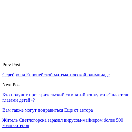
Prev Post
Серебро на Европейской математической олимпиаде
Next Post
Кто получит приз зрительский симпатий конкурса «Спасатели
глазами детей»?
Вам также могут понравиться
Еще от автора
Житель Светлогорска заразил вирусом-майнером более 500
компьютеров