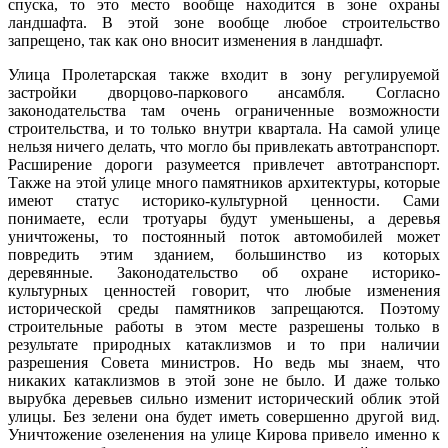
спуска, то это место вообще находится в зоне охраны
ландшафта. В этой зоне вообще любое строительство
запрещено, так как оно вносит изменения в ландшафт.
Улица Пролетарская также входит в зону регулируемой
застройки дворцово-паркового ансамбля. Согласно
законодательства там очень ограниченные возможности
строительства, и то только внутри квартала. На самой улице
нельзя ничего делать, что могло бы привлекать автотранспорт.
Расширение дороги разумеется привлечет автотранспорт.
Также на этой улице много памятников архитектуры, которые
имеют статус историко-культурной ценности. Сами
понимаете, если тротуары будут уменьшены, а деревья
уничтожены, то постоянный поток автомобилей может
повредить этим зданием, большинство из которых
деревянные. Законодательство об охране историко-
культурных ценностей говорит, что любые изменения
исторической среды памятников запрещаются. Поэтому
строительные работы в этом месте разрешены только в
результате природных катаклизмов и то при наличии
разрешения Совета министров. Но ведь мы знаем, что
никаких катаклизмов в этой зоне не было. И даже только
вырубка деревьев сильно изменит исторический облик этой
улицы. Без зелени она будет иметь совершенно другой вид.
Уничтожение озеленения на улице Кирова привело именно к