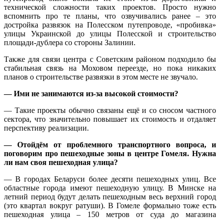
технической сложности таких проектов. Просто нужно
вспомнить про те планы, что озвучивались ранее – это
достройка развязок на Полесском путепроводе, «пробивка»
улицы Украинской до улицы Полесской и строительство
площади-дублера со стороны Залинии.
Также для связи центра с Советским районом подходило бы
стабильная связь на Моховом переезде, но пока никаких
планов о строительстве развязки в этом месте не звучало.
— Ими не занимаются из-за высокой стоимости?
— Такие проекты обычно связаны ещё и со сносом частного
сектора, что значительно повышает их стоимость и отдаляет
перспективу реализации.
— Отойдём от проблемного транспортного вопроса, и
поговорим про пешеходные зоны в центре Гомеля. Нужна
ли нам своя пешеходная улица?
— В городах Беларуси более десяти пешеходных улиц. Все
областные города имеют пешеходную улицу. В Минске на
летний период будут делать пешеходным весь верхний город
(это квартал вокруг ратуши). В Гомеле формально тоже есть
пешеходная улица – 150 метров от суда до магазина