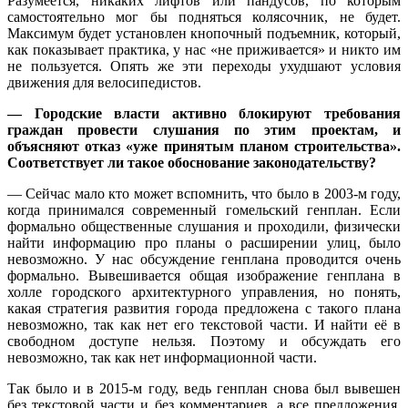
Разумеется, никаких лифтов или пандусов, по которым
самостоятельно мог бы подняться колясочник, не будет.
Максимум будет установлен кнопочный подъемник, который,
как показывает практика, у нас «не приживается» и никто им
не пользуется. Опять же эти переходы ухудшают условия
движения для велосипедистов.
— Городские власти активно блокируют требования
граждан провести слушания по этим проектам, и
объясняют отказ «уже принятым планом строительства».
Соответствует ли такое обоснование законодательству?
— Сейчас мало кто может вспомнить, что было в 2003-м году,
когда принимался современный гомельский генплан. Если
формально общественные слушания и проходили, физически
найти информацию про планы о расширении улиц, было
невозможно. У нас обсуждение генплана проводится очень
формально. Вывешивается общая изображение генплана в
холле городского архитектурного управления, но понять,
какая стратегия развития города предложена с такого плана
невозможно, так как нет его текстовой части. И найти её в
свободном доступе нельзя. Поэтому и обсуждать его
невозможно, так как нет информационной части.
Так было и в 2015-м году, ведь генплан снова был вывешен
без текстовой части и без комментариев, а все предложения,