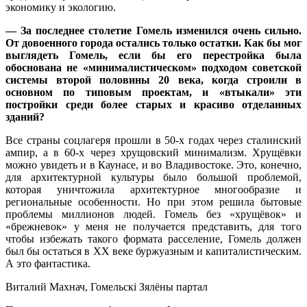
экономику и экологию.
— За последнее столетие Гомель изменился очень сильно.
От довоенного города остались только остатки. Как бы мог
выглядеть Гомель, если бы его перестройка была
обоснована не «минималистическом» подходом советской
системы второй половины 20 века, когда строили в
основном по типовым проектам, и «втыкали» эти
постройки среди более старых и красиво отделанных
зданий?
Все страны соцлагеря прошли в 50-х годах через сталинский
ампир, а в 60-х через хрущовский минимализм. Хрущёвки
можно увидеть и в Каунасе, и во Владивостоке. Это, конечно,
для архитектурной культуры было большой проблемой,
которая уничтожила архитектурное многообразие и
региональные особенности. Но при этом решила бытовые
проблемы миллионов людей. Гомель без «хрущёвок» и
«брежневок» у меня не получается представить, для того
чтобы избежать такого формата расселение, Гомель должен
был бы остаться в ХХ веке буржуазным и капиталистическим.
А это фантастика.
Виталий Махнач, Гомельскі Зялёны партал