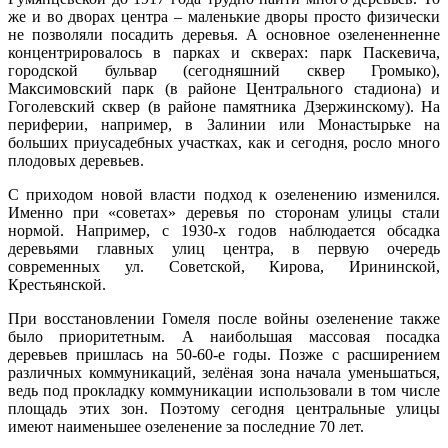
же и во дворах центра – маленькие дворы просто физически
не позволяли посадить деревья. А основное озелененненне
концентрировалось в парках и скверах: парк Паскевича,
городской бульвар (сегодняшний сквер Громыко),
Максимовский парк (в районе Центрального стадиона) и
Гоголевский сквер (в районе памятника Дзержинскому). На
периферии, например, в Залинии или Монастырьке на
больших приусадебных участках, как и сегодня, росло много
плодовых деревьев.
С приходом новой власти подход к озеленению изменился.
Именно при «советах» деревья по сторонам улицы стали
нормой. Например, с 1930-х годов наблюдается обсадка
деревьями главных улиц центра, в первую очередь
современных ул. Советской, Кирова, Ирининской,
Крестьянской.
При восстановлении Гомеля после войны озеленение также
было приоритетным. А наибольшая массовая посадка
деревьев пришлась на 50-60-е годы. Позже с расширением
различных коммуникаций, зелёная зона начала уменьшаться,
ведь под прокладку коммуникации использовали в том числе
площадь этих зон. Поэтому сегодня центральные улицы
имеют наименьшее озеленение за последние 70 лет.