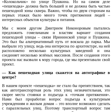
«Колокольчик» по улице Пушкина. Но на самом деле
«пешеходка» должна быть большей и не должна быть частью
пешеходной зоны сквера. Важно, чтобы по двум сторонам на
первых этажах было много точек притяжения людей –
интересных объектов культуры и питания.
Мы с моим другом Дмитрием Никоноровым пытались
предложить гомельчанам и властям вариант создания
пешеходной улицы – связи Ирининской улице и Пушкина.
Это был бы альтернативный путь от вокзала до парка. Мы
выбрали эту улицу, ведь она интересна по архитектуре, на ней
расположено несколько культурных заведений и она
соединяет несколько зелёных массивов. После создания этого
проекта нас вызвали к мэру города, где мы презентавали свой
проект.
— Как пешеходная улица скажется на автотрафике в
центре?
В нашем проекте «пешеходка» не стало бы препятствием, так
как автотранспортная роль этих улиц незначительная, это
скорее места стоянки и подъезда к «точкам притяжения».
Нами был проработан вопрос подъезда к культурным
учреждениям и жилым домам – это вполне возможно сделать
с параллельных улиц. Поэтому транспортный вопрос там