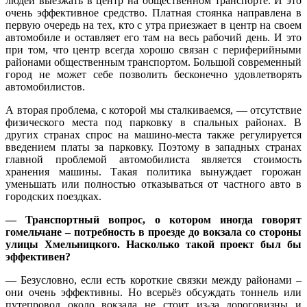
людей выезжать в центр на общественном транспорте. И это
очень эффективное средство. Платная стоянка направлена в
первую очередь на тех, кто с утра приезжает в центр на своем
автомобиле и оставляет его там на весь рабочий день. И это
при том, что центр всегда хорошо связан с периферийными
районами общественным транспортом. Большой современный
город не может себе позволить бесконечно удовлетворять
автомобилистов.
А вторая проблема, с которой мы сталкиваемся, — отсутствие
физического места под парковку в спальных районах. В
других странах спрос на машино-места также регулируется
введением платы за парковку. Поэтому в западных странах
главной проблемой автомобилиста является стоимость
хранения машины. Такая политика вынуждает горожан
уменьшать или полностью отказываться от частного авто в
городских поездках.
— Транспортный вопрос, о котором иногда говорят
гомельчане – потребность в проезде до вокзала со стороны
улицы Хмельницкого. Насколько такой проект был бы
эффективен?
— Безусловно, если есть короткие связки между районами –
они очень эффективны. Но всерьёз обсуждать тоннель или
путепровод около вокзала не стоит из-за дороговизны и