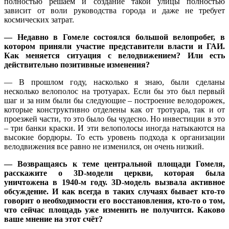
полностью решаем и создание такой улицы полностью
зависит от воли руководства города и даже не требует
космических затрат.
— Недавно в Гомеле состоялся большой велопробег, в
котором приняли участие представители власти и ГАИ.
Как меняется ситуация с велодвижением? Или есть
действительно позитивные изменения?
— В прошлом году, насколько я знаю, были сделаны
несколько велополос на тротуарах. Если бы это был первый
шаг и за ним были бы следующие – построение велодорожек,
которые конструктивно отделены как от тротуара, так и от
проезжей части, то это было бы чудесно. Но инвестиции в это
– три банки краски. И эти велополосы иногда натыкаются на
высокие бордюры. То есть уровень подхода к организации
велодвижения все равно не изменился, он очень низкий.
— Возвращаясь к теме центральной площади Гомеля,
расскажите о 3D-модели церкви, которая была
уничтожена в 1940-м году. 3D-модель вызвала активное
обсуждение. И как всегда в таких случаях бывает кто-то
говорит о необходимости его восстановления, кто-то о том,
что сейчас площадь уже изменить не получится. Каково
ваше мнение на этот счёт?