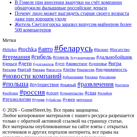
В Гомеле при внесении выручки на счёт компании
обнаружили фальшивые российские деньги
Почему лицо может выглядеть старше своего возраста
даже при хорошем уходе
Житель Светлогорска заразил вирусом-майнером более
500 компьютеров
Метки
#беларусь
#авто
#tochka
#blizko
#богатство
#бизнес
#германия
#гибель
#дальнобойщик
#гомель
#грузоперевозки
#дети
#игра
#животное
#дтп
#деньги
#здоровье
#долгожитель
#китай
#недвижимость
#италия
#кража
#красота
#литва
#наркотик
#новости компаний
#пожар
#полиция
#образование
#польша
#развлечения
#путешествие
#пьяный
#регион
#россия
#сша
#спорт
#рейтинг
#строительство
#телефон
#технологии
#умер
#турция
интерьер
#убийство
© 2026 - GomelStreet.by. Все права защищены.
Любое копирование материалов с нашего ресурса разрешается
только с обратной активной ссылкой на страницу статьи.
Все материалы опубликованные на сайте взяты с открытых
источников и других порталов интернета, все права на