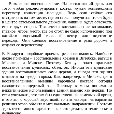
— Возможное восстановление. На сегодняшний день для
того, чтобы реконструировать костёл, нужен комплексный
пересмотр концепции площади. Ведь если сейчас его
отстраивать на том месте, где он стоял, получится что он будет
в центре автомобильного движения, машины будут объезжать
его с двух сторон. Технически восстановление возможное,
главное, чтобы место, где он стоял не было использовано под
какой-то подземный торговый центр или подземные
переходы. Они сделают восстановление в разы дороже и
отдалят ее перспективу.
В Беларуси подобные проекты реализовывались. Наиболее
яркие примеры – восстановление храмов в Витебске, ратуш в
Могилеве и Минске. Поэтому Беларусь знает практику
восстановления культовых объектов. Иногда эти культовые
здания восстанавливают сами церкви, а иногда эти здания
отдаются на нужды города. Как, например, в Минске, где в
восстановленном бывшим барочном костёле сегодня
находится концертный зал. Поэтому в моем понимании
некритическое использование здания именно как церкви. Но
если учитывать, что там был единственный гомельский орган,
и это зал с хорошей акустикой, то это наводит на варианты
решения этого объекта в музыкальным направлении. Поэтому
здесь очень много вариантов, как это сделать, и технически и
финансово.