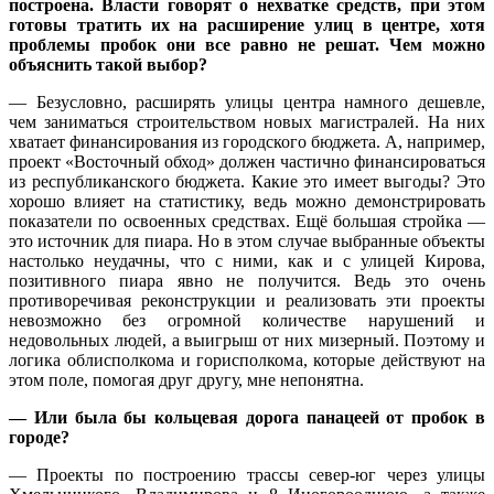
построена. Власти говорят о нехватке средств, при этом
готовы тратить их на расширение улиц в центре, хотя
проблемы пробок они все равно не решат. Чем можно
объяснить такой выбор?
— Безусловно, расширять улицы центра намного дешевле,
чем заниматься строительством новых магистралей. На них
хватает финансирования из городского бюджета. А, например,
проект «Восточный обход» должен частично финансироваться
из республиканского бюджета. Какие это имеет выгоды? Это
хорошо влияет на статистику, ведь можно демонстрировать
показатели по освоенных средствах. Ещё большая стройка —
это источник для пиара. Но в этом случае выбранные объекты
настолько неудачны, что с ними, как и с улицей Кирова,
позитивного пиара явно не получится. Ведь это очень
противоречивая реконструкции и реализовать эти проекты
невозможно без огромной количестве нарушений и
недовольных людей, а выигрыш от них мизерный. Поэтому и
логика облисполкома и горисполкома, которые действуют на
этом поле, помогая друг другу, мне непонятна.
— Или была бы кольцевая дорога панацеей от пробок в
городе?
— Проекты по построению трассы север-юг через улицы