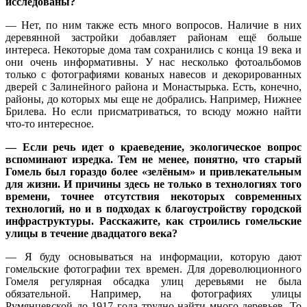
исследованы?
— Нет, по ним также есть много вопросов. Наличие в них
деревянной застройки добавляет районам ещё больше
интереса. Некоторые дома там сохранились с конца 19 века и
они очень информативны. У нас несколько фотоальбомов
только с фотографиями кованых навесов и декорированных
дверей с Залинейного района и Монастырька. Есть, конечно,
районы, до которых мы еще не добрались. Например, Нижнее
Брилева. Но если присматриваться, то всюду можно найти
что-то интересное.
— Если речь идет о краеведение, экологическое вопрос
вспоминают изредка. Тем не менее, понятно, что старый
Гомель был гораздо более «зелёным» и привлекательным
для жизни. И причины здесь не только в технологиях того
времени, точнее отсутствия некоторых современных
технологий, но и в подходах к благоустройству городской
инфраструктуры. Расскажите, как строились гомельские
улицы в течение двадцатого века?
— Я буду основываться на информации, которую дают
гомельские фотографии тех времен. Для дореволюционного
Гомеля регулярная обсадка улиц деревьями не была
обязательной. Например, на фотографиях улицы
Румянцевской до 1917 года трудно найти много деревьев. То