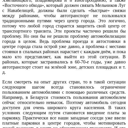
Хмельницкого, Владимирова и 8 Иногорооднюю, а также
«Восточного обхода», который должен связать Мельников Луг
с Навабелицей, должны были сделать «быстрые» связки
между районами, чтобы автотранспорт не пользовался
традиционными путями через центр города. Это логично,
потому что любой город старается защитить свой центр от
транспортного транзита. Эти проекты частично решили бы
проблему. Но они бы не решили проблему автомобилизации
города в целом. Ведь проблема проезда и автостоянки в
центре города стала острой уже давно, а проблема с местами
стоянки в спальных районах нарастает с каждым днём, и пока
мало кто представляет, как выйти из этой ситуации. В
районах, которые застраивались в 60-70-е годы, уже давно
автотранспорт стоит на зелёной зоне, детских площадках и т.
д.
Если смотреть на опыт других стран, то в такой ситуации
следующим шагом всегда становилось ограничение
пользованием автомобилями с помощью различных средств.
Например, в Беларуси стоимость пользования автомобилем
сейчас относительно невысок. Поэтому автомобиль сегодня
доступен для очень широкого круга населения. В таких
условиях следующим путем становится введение платы за
парковку. Практически все наши западные соседи уже ввели
платные парковки в центре городов, чтобы мотивировать