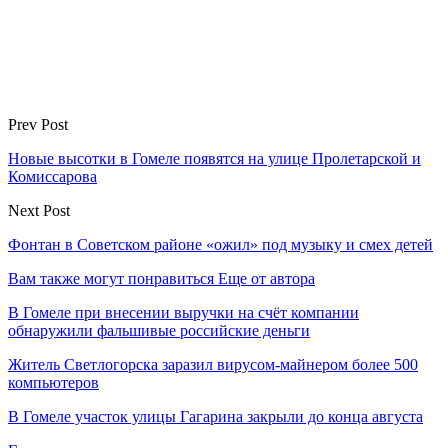
Prev Post
Новые высотки в Гомеле появятся на улице Пролетарской и
Комиссарова
Next Post
Фонтан в Советском районе «ожил» под музыку и смех детей
Вам также могут понравиться
Еще от автора
В Гомеле при внесении выручки на счёт компании
обнаружили фальшивые российские деньги
Житель Светлогорска заразил вирусом-майнером более 500
компьютеров
В Гомеле участок улицы Гагарина закрыли до конца августа