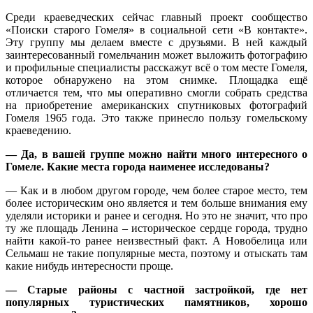
Среди краеведческих сейчас главный проект сообщество
«Поиски старого Гомеля» в социальной сети «В контакте».
Эту группу мы делаем вместе с друзьями. В ней каждый
заинтересованный гомельчанин может выложить фотографию
и профильные специалисты расскажут всё о том месте Гомеля,
которое обнаружено на этом снимке. Площадка ещё
отличается тем, что мы оперативно смогли собрать средства
на приобретение американских спутниковых фотографий
Гомеля 1965 года. Это также принесло пользу гомельскому
краеведению.
— Да, в вашей группе можно найти много интересного о
Гомеле. Какие места города наименее исследованы?
— Как и в любом другом городе, чем более старое место, тем
более историческим оно является и тем больше внимания ему
уделяли историки и ранее и сегодня. Но это не значит, что про
ту же площадь Ленина – историческое сердце города, трудно
найти какой-то ранее неизвестный факт. А Новобелица или
Сельмаш не такие популярные места, поэтому и отыскать там
какие нибудь интересности проще.
— Старые районы с частной застройкой, где нет
популярных туристических памятников, хорошо