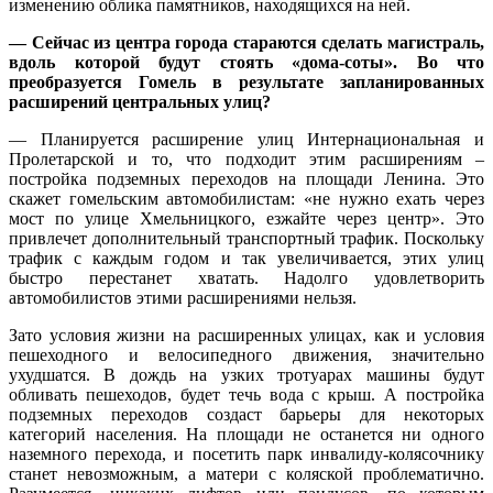
изменению облика памятников, находящихся на ней.
— Сейчас из центра города стараются сделать магистраль,
вдоль которой будут стоять «дома-соты». Во что
преобразуется Гомель в результате запланированных
расширений центральных улиц?
— Планируется расширение улиц Интернациональная и
Пролетарской и то, что подходит этим расширениям –
постройка подземных переходов на площади Ленина. Это
скажет гомельским автомобилистам: «не нужно ехать через
мост по улице Хмельницкого, езжайте через центр». Это
привлечет дополнительный транспортный трафик. Поскольку
трафик с каждым годом и так увеличивается, этих улиц
быстро перестанет хватать. Надолго удовлетворить
автомобилистов этими расширениями нельзя.
Зато условия жизни на расширенных улицах, как и условия
пешеходного и велосипедного движения, значительно
ухудшатся. В дождь на узких тротуарах машины будут
обливать пешеходов, будет течь вода с крыш. А постройка
подземных переходов создаст барьеры для некоторых
категорий населения. На площади не останется ни одного
наземного перехода, и посетить парк инвалиду-колясочнику
станет невозможным, а матери с коляской проблематично.