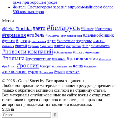
даже при хорошем уходе
Житель Светлогорска заразил вирусом-майнером более
500 компьютеров
Метки
#беларусь
#авто
#tochka
#blizko
#богатство
#бизнес
#германия
#гибель
#дальнобойщик
#гомель
#грузоперевозки
#дети
#игра
#животное
#дтп
#деньги
#здоровье
#долгожитель
#китай
#недвижимость
#италия
#кража
#красота
#литва
#наркотик
#новости компаний
#пожар
#полиция
#образование
#польша
#развлечения
#путешествие
#пьяный
#регион
#россия
#сша
#спорт
#рейтинг
#строительство
#телефон
#технологии
#умер
#турция
интерьер
#убийство
© 2026 - GomelStreet.by. Все права защищены.
Любое копирование материалов с нашего ресурса разрешается
только с обратной активной ссылкой на страницу статьи.
Все материалы опубликованные на сайте взяты с открытых
источников и других порталов интернета, все права на
авторство принадлежат их законным владельцам.
Sign in