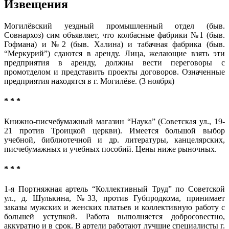
Извещения
Могилёвский уездный промышленный отдел (быв.
Совнархоз) сим объявляет, что колбасные фабрики №1 (быв.
Гофмана) и №2 (быв. Халина) и табачная фабрика (быв.
“Меркурий”) сдаются в аренду. Лица, желающие взять эти
предприятия в аренду, должны вести переговоры с
промотделом и представить проекты договоров. Означенные
предприятия находятся в г. Могилёве. (3 ноября)
* * *
Книжно-писчебумажный магазин “Наука” (Советская ул., 19-
21 против Троицкой церкви). Имеется большой выбор
учебной, библиотечной и др. литературы, канцелярских,
писчебумажных и учебных пособий. Цены ниже рыночных.
* * *
1-я Портняжная артель “Коллективный Труд” по Советской
ул., д. Шулькина, №33, против Губпродкома, принимает
заказы мужских и женских платьев и коллективную работу с
большей уступкой. Работа выполняется добросовестно,
аккуратно и в срок. В артели работают лучшие специалисты г.