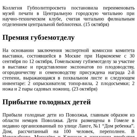
Коллегия Губполитпросвета постановила переименовать
музей печати в Центральную городскую читальню при
научно-техническом клубе, считая читальню филиальным
отделением центральной библиотеки. (15 октября)
Премия губземотделу
На основании заключения экспертной комиссии комитета
выставки, состоявшейся в Москве при Наркомземе с 30
сентября по 12 октября, Гомельскому губземотделу за участие
в выставке и представление экспонатов по плодоводству,
огородничеству и семеноводству присуждена награда 2-й
степени, выражающаяся в похвальном листе и следующем
инвентаре: 2 опрыскивателя; топор-вила, 2 плодосъемки; 2
ножа и 2 пары садовых ножниц. (23 октября)
Прибытие голодных детей
Прибыли голодные дети из Поволжья, главным образом из
области немцев Поволжья. Дети размещены в Гомеле в
недавно организованный по улице Ланге, №1 “Дом ребенка”.
Дом, рассчитанный на 100 человек, переполнен. В
Новозыбкове, Могилёве и Клинцах в ожидании прибытия