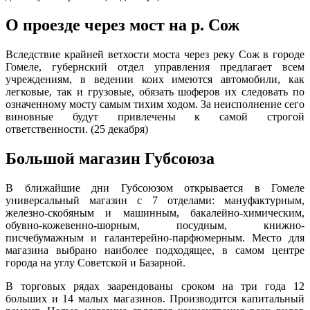
О проезде через мост на р. Сож
Вследствие крайней ветхости моста через реку Сож в городе
Гомеле, губернский отдел управления предлагает всем
учреждениям, в ведении коих имеются автомобили, как
легковые, так и грузовые, обязать шоферов их следовать по
означенному мосту самым тихим ходом. За неисполнение сего
виновные будут привлечены к самой строгой
ответственности. (25 декабря)
Большой магазин Губсоюза
В ближайшие дни Губсоюзом открывается в Гомеле
универсальный магазин с 7 отделами: мануфактурным,
железно-скобяным и машинным, бакалейно-химическим,
обувно-кожевенно-шорным, посудным, книжно-
писчебумажным и галантерейно-парфюмерным. Место для
магазина выбрано наиболее подходящее, в самом центре
города на углу Советской и Базарной.
В торговых рядах заарендованы сроком на три года 12
больших и 14 малых магазинов. Производится капитальный