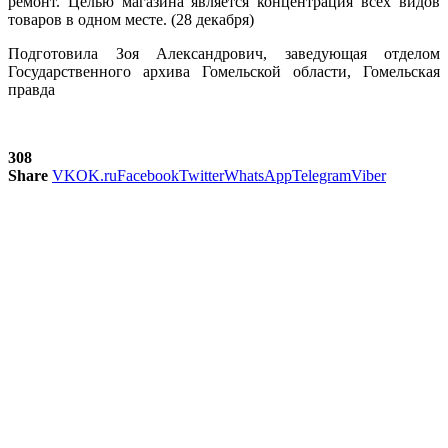
ремонт. Целью магазина является концентрация всех видов
товаров в одном месте. (28 декабря)
Подготовила Зоя Александрович, заведующая отделом
Государственного архива Гомельской области, Гомельская
правда
308
Share
VK
OK.ru
Facebook
Twitter
WhatsApp
Telegram
Viber