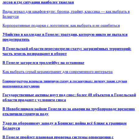
лесов и где ситуация наиболее тяжелая
Виды зеркал для шкафов-купе: бронза, графит, классика — как выбрать в
Беларуси
Корпоративные подарки с логотипом: как выбрать и не ошибиться
Убийство в колледже в Гомеле: трагедия, которую никто не пытался
предотвратить
В Гомельской области пересмотрели статус загрязнённых территорий:
часть земель возвращают в оборот
В Гомеле загорелся троллейбус на остановке
Как выбрать серый керамогранит для современного интерьера
Генпрокуратура вскрыла типичную схему в госзакупках: почему такие случаи
повторяются регулярно
Государственные активы идут под снос: более 40 объектов в Гомельской
области продают с условием сноса
В Новобелицком районе Гомеля из-за аварии на трубопроводе временно
отключили горячую воду
Удар по оборонному заводу в Брянске: война всё ближе к границам
Беларуси
В Гомеле пройдет плановая проверка системы оповещения с