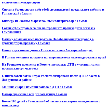
включением электросирен
Система безопасности даёт сбой: десятки детей продолжают гибнуть в
Гомельской области
Киллеру из «банды Морозова» вынесли приговор в Гомеле
Сотни кубометров леса вне контроля: что происходит в лесхозах
Гомельщины
Почему обычная зима превратила Новобелицкий путепровод в
транспортную проблему Гомеля?
Почему два жилых дома в Гомеле остались без горячей воды?
В Гомеле женщина потеряла ноги при переходе железнодорожных путей
На Речицком проспекте в Гомеле произошло ДТП с участием такси:
пострадали три человека
Один человек погиб и трое госпитализировано после ДТП с лосем в
Добрушском районе
Машина скорой помощи попала в ДТП в Гомеле
Пожар произошел в торговом центре Гомеля
Более 100 детей в Гомельской области стали жертвами педофилов с
начала года