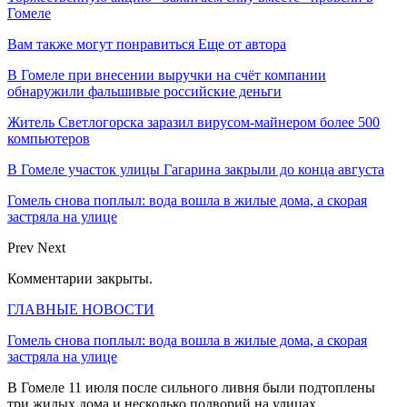
Гомеле
Вам также могут понравиться
Еще от автора
В Гомеле при внесении выручки на счёт компании
обнаружили фальшивые российские деньги
Житель Светлогорска заразил вирусом-майнером более 500
компьютеров
В Гомеле участок улицы Гагарина закрыли до конца августа
Гомель снова поплыл: вода вошла в жилые дома, а скорая
застряла на улице
Prev
Next
Комментарии закрыты.
ГЛАВНЫЕ НОВОСТИ
Гомель снова поплыл: вода вошла в жилые дома, а скорая
застряла на улице
В Гомеле 11 июля после сильного ливня были подтоплены
три жилых дома и несколько подворий на улицах