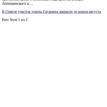
Лепешинского и…
В Гомеле участок улицы Гагарина закрыли до конца августа
Prev
Next
1 из 2