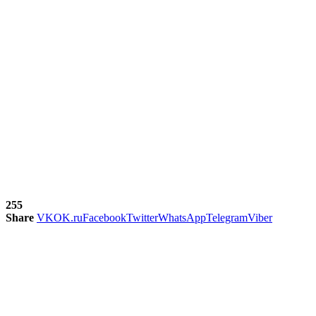
255
Share
VK
OK.ru
Facebook
Twitter
WhatsApp
Telegram
Viber