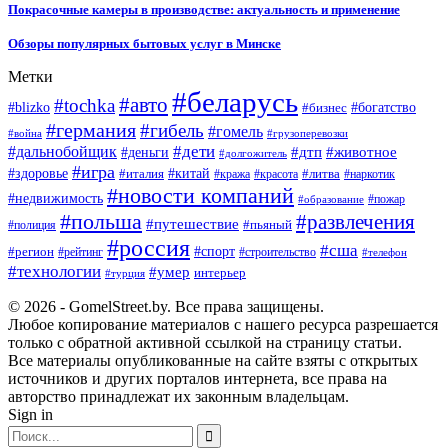
Покрасочные камеры в производстве: актуальность и применение
Обзоры популярных бытовых услуг в Минске
Метки
#беларусь
#авто
#tochka
#blizko
#бизнес
#богатство
#германия
#гибель
#гомель
#война
#грузоперевозки
#дальнобойщик
#дети
#дтп
#животное
#деньги
#долгожитель
#игра
#китай
#здоровье
#литва
#италия
#кража
#красота
#наркотик
#новости компаний
#недвижимость
#пожар
#образование
#польша
#развлечения
#путешествие
#пьяный
#полиция
#россия
#сша
#спорт
#регион
#рейтинг
#строительство
#телефон
#технологии
#умер
интерьер
#турция
© 2026 - GomelStreet.by. Все права защищены.
Любое копирование материалов с нашего ресурса разрешается
только с обратной активной ссылкой на страницу статьи.
Все материалы опубликованные на сайте взяты с открытых
источников и других порталов интернета, все права на
авторство принадлежат их законным владельцам.
Sign in