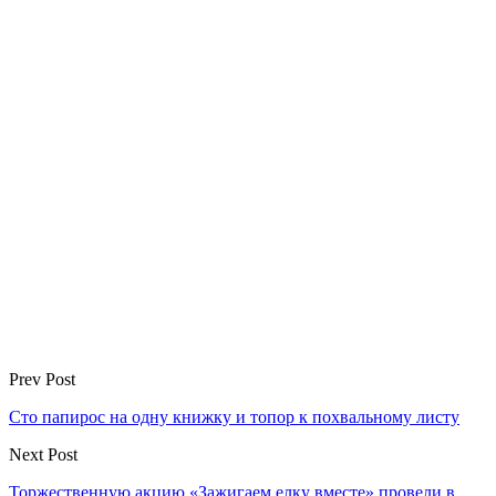
Prev Post
Сто папирос на одну книжку и топор к похвальному листу
Next Post
Торжественную акцию «Зажигаем елку вместе» провели в