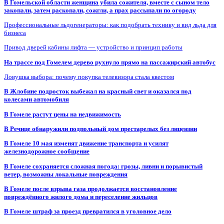
В Гомельской области женщина убила сожителя, вместе с сыном тело
закопали, затем раскопали, сожгли, а прах рассыпали по огороду
Профессиональные льдогенераторы: как подобрать технику и вид льда для
бизнеса
Привод дверей кабины лифта — устройство и принцип работы
На трассе под Гомелем дерево рухнуло прямо на пассажирский автобус
Ловушка выбора: почему покупка телевизора стала квестом
В Жлобине подросток выбежал на красный свет и оказался под
колесами автомобиля
В Гомеле растут цены на недвижимость
В Речице обнаружили подпольный дом престарелых без лицензии
В Гомеле 10 мая изменят движение транспорта и усилят
железнодорожное сообщение
В Гомеле сохраняется сложная погода: грозы, ливни и порывистый
ветер, возможны локальные повреждения
В Гомеле после взрыва газа продолжается восстановление
повреждённого жилого дома и переселение жильцов
В Гомеле штраф за проезд превратился в уголовное дело