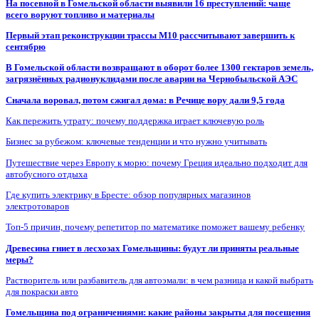
На посевной в Гомельской области выявили 16 преступлений: чаще
всего воруют топливо и материалы
Первый этап реконструкции трассы М10 рассчитывают завершить к
сентябрю
В Гомельской области возвращают в оборот более 1300 гектаров земель,
загрязнённых радионуклидами после аварии на Чернобыльской АЭС
Сначала воровал, потом сжигал дома: в Речице вору дали 9,5 года
Как пережить утрату: почему поддержка играет ключевую роль
Бизнес за рубежом: ключевые тенденции и что нужно учитывать
Путешествие через Европу к морю: почему Греция идеально подходит для
автобусного отдыха
Где купить электрику в Бресте: обзор популярных магазинов
электротоваров
Топ-5 причин, почему репетитор по математике поможет вашему ребенку
Древесина гниет в лесхозах Гомельщины: будут ли приняты реальные
меры?
Растворитель или разбавитель для автоэмали: в чем разница и какой выбрать
для покраски авто
Гомельщина под ограничениями: какие районы закрыты для посещения