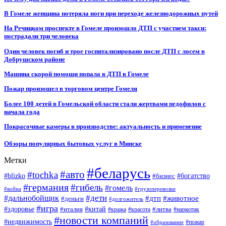
В Гомеле женщина потеряла ноги при переходе железнодорожных путей
На Речицком проспекте в Гомеле произошло ДТП с участием такси:
пострадали три человека
Один человек погиб и трое госпитализировано после ДТП с лосем в
Добрушском районе
Машина скорой помощи попала в ДТП в Гомеле
Пожар произошел в торговом центре Гомеля
Более 100 детей в Гомельской области стали жертвами педофилов с
начала года
Покрасочные камеры в производстве: актуальность и применение
Обзоры популярных бытовых услуг в Минске
Метки
#беларусь
#авто
#tochka
#blizko
#бизнес
#богатство
#германия
#гибель
#гомель
#война
#грузоперевозки
#дальнобойщик
#дети
#дтп
#животное
#деньги
#долгожитель
#игра
#китай
#здоровье
#литва
#италия
#кража
#красота
#наркотик
#новости компаний
#недвижимость
#пожар
#образование