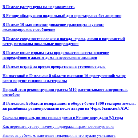
В Гомеле растут цены на недвижимость
В Речице обнаружили подпольный дом престарелых без лицензии
В Гомеле 10 мая изменят движение транспорта и усилят
железнодорожное сообщение
В Гомеле сохраняется сложная погода: грозы, ливни и порывистый
ветер, возможны локальные повреждения
В Гомеле после взрыва газа продолжается восстановление
повреждённого жилого дома и переселение жильцов
В Гомеле штраф за проезд превратился в уголовное дело
На посевной в Гомельской области выявили 16 преступлений: чаще
всего воруют топливо и материалы
Первый этап реконструкции трассы М10 рассчитывают завершить к
сентябрю
В Гомельской области возвращают в оборот более 1300 гектаров земель,
загрязнённых радионуклидами после аварии на Чернобыльской АЭС
Сначала воровал, потом сжигал дома: в Речице вору дали 9,5 года
Как пережить утрату: почему поддержка играет ключевую роль
Бизнес за рубежом: ключевые тенденции и что нужно учитывать