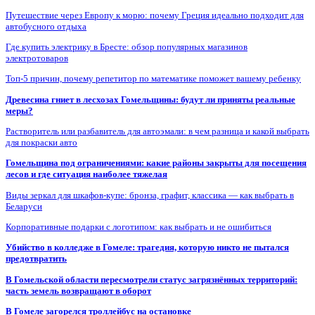
Путешествие через Европу к морю: почему Греция идеально подходит для
автобусного отдыха
Где купить электрику в Бресте: обзор популярных магазинов
электротоваров
Топ-5 причин, почему репетитор по математике поможет вашему ребенку
Древесина гниет в лесхозах Гомельщины: будут ли приняты реальные
меры?
Растворитель или разбавитель для автоэмали: в чем разница и какой выбрать
для покраски авто
Гомельщина под ограничениями: какие районы закрыты для посещения
лесов и где ситуация наиболее тяжелая
Виды зеркал для шкафов-купе: бронза, графит, классика — как выбрать в
Беларуси
Корпоративные подарки с логотипом: как выбрать и не ошибиться
Убийство в колледже в Гомеле: трагедия, которую никто не пытался
предотвратить
В Гомельской области пересмотрели статус загрязнённых территорий:
часть земель возвращают в оборот
В Гомеле загорелся троллейбус на остановке