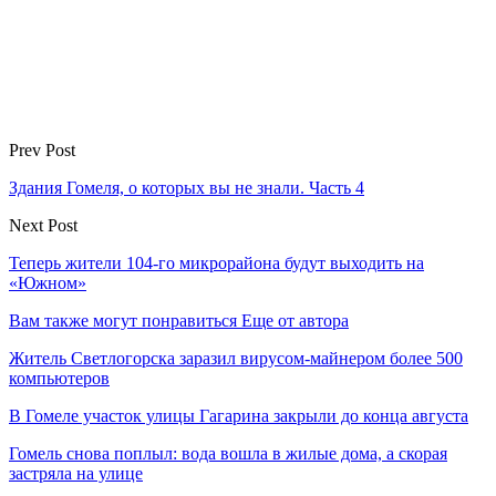
Prev Post
Здания Гомеля, о которых вы не знали. Часть 4
Next Post
Теперь жители 104-го микрорайона будут выходить на
«Южном»
Вам также могут понравиться
Еще от автора
Житель Светлогорска заразил вирусом-майнером более 500
компьютеров
В Гомеле участок улицы Гагарина закрыли до конца августа
Гомель снова поплыл: вода вошла в жилые дома, а скорая
застряла на улице