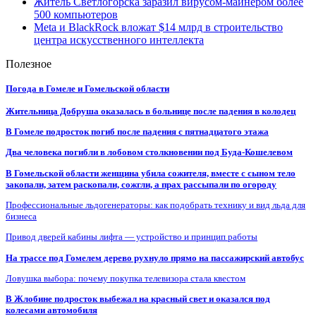
Житель Светлогорска заразил вирусом-майнером более
500 компьютеров
Meta и BlackRock вложат $14 млрд в строительство
центра искусственного интеллекта
Полезное
Погода в Гомеле и Гомельской области
Жительница Добруша оказалась в больнице после падения в колодец
В Гомеле подросток погиб после падения с пятнадцатого этажа
Два человека погибли в лобовом столкновении под Буда-Кошелевом
В Гомельской области женщина убила сожителя, вместе с сыном тело
закопали, затем раскопали, сожгли, а прах рассыпали по огороду
Профессиональные льдогенераторы: как подобрать технику и вид льда для
бизнеса
Привод дверей кабины лифта — устройство и принцип работы
На трассе под Гомелем дерево рухнуло прямо на пассажирский автобус
Ловушка выбора: почему покупка телевизора стала квестом
В Жлобине подросток выбежал на красный свет и оказался под
колесами автомобиля