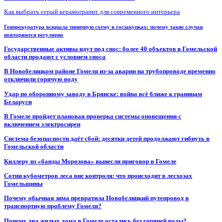
Как выбрать серый керамогранит для современного интерьера
Генпрокуратура вскрыла типичную схему в госзакупках: почему такие случаи
повторяются регулярно
Государственные активы идут под снос: более 40 объектов в Гомельской
области продают с условием сноса
В Новобелицком районе Гомеля из-за аварии на трубопроводе временно
отключили горячую воду
Удар по оборонному заводу в Брянске: война всё ближе к границам
Беларуси
В Гомеле пройдет плановая проверка системы оповещения с
включением электросирен
Система безопасности даёт сбой: десятки детей продолжают гибнуть в
Гомельской области
Киллеру из «банды Морозова» вынесли приговор в Гомеле
Сотни кубометров леса вне контроля: что происходит в лесхозах
Гомельщины
Почему обычная зима превратила Новобелицкий путепровод в
транспортную проблему Гомеля?
Почему два жилых дома в Гомеле остались без горячей воды?