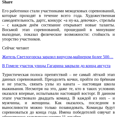
Share
Его работники стали участниками межцеховых соревнований,
которые проходят в течение всего года. Художественная
самодеятельность, дартс, конкурс «а ну-ка, девочки», стрельба
– с каждым днём состязание открывает новые таланты.
Восьмой этап соревнований, прошедший в минувшие
выходные, показал физические возможности: стойкость и
упорство участников.
Сейчас читают
Житель Светлогорска заразил вирусом-майнером более 500…
В Гомеле участок улицы Гагарина закрыли до конца августа
Туристическая полоса препятствий – не самый лёгкий этап
данных соревнований. Преодолеть кочки, пройти по брёвнам
и не упасть, связать узлы из каната – настоящая школа
выживания. Несмотря на это, даже те, кто в таких условиях
оказался впервые, испытывали настоящий восторг. В данном
этапе участвовало двадцать команд. В каждой из них – и
мужчины, и женщины. Как оказалось, последним в
выносливости можно только позавидовать. Команды будут
соревноваться до конца года. Имена победителей озвучат в
общественно-культурном центре 11 декабря.