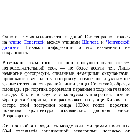
Одно из самых малоизвестных зданий Гомеля располагалось
на
улице Советской
между улицами
Шилова
и
Чонгарской
дивизии
. Никакой информации о его назначении не
сохранилось.
Возможно, из-за того, что оно просуществовало совсем
непродолжительный срок — не более десяти лет. Лишь
немногие фотографии, сделанные немецкими оккупантами,
проливают свет на эту постройку: помпезное двухэтажное
здание отступало от красной линии улицы Советской, образуя
площадь. Три портика оформляли парадные входы на главном
фасаде. Как и в случае с корпусом университета имени
Франциска Скорины, что расположен на улице Кирова, на
автора этой постройки конца 1930-х годов, вероятно,
повлияла архитектура итальянских дворцов эпохи
Возрождения.
Эта постройка находилась между жилыми домами военных
63-й отдельной авиационной эскадрильи, недалеко от