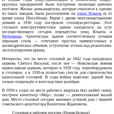
крупных предприятий были построены несколько рабочих
посёлков. Жилые дома-кварталы, которые относятся к одному
из таких заводов, были расположены на
улице Ильича
(в то
время улица Шоссейная). Рядом с двумя многоквартирными
домами в 1930 году построили столовую-ресторан. Этот
стильное конструктивистское здание находилось на углу
несуществующего сегодня перекрестка улиц Ильича и
Мечникова
. Архитектура здания соответствовала лучшим
образцам стиля — сочетание простых прямоугольных и
цилиндрических объемов, уступчатые аттики над ризалитами,
эксплуатируемая крыша.
Интересно, что на месте столовой до 1842 года находилась
церковь Святого Василия, после неё — Никольская зимняя
православная церковь, которую в 1928 году переоборудовали
в столовую, а в 1930-м полностью снесли для строительства
капитальной столовой. В годы войны комплекс зданий был
сильно повреждён и впоследствии разобран.
В 1950-х годах на месте рабочего квартала был разбит сквер,
построен кинотеатр «Мир», позже — девятиэтажный жилой
дом. Место столовой сегодня занимает угловой дом с башней
гомельского архитектора Валентина Ждановича.
Столовая в рабочем поселке (Новая-Белица)