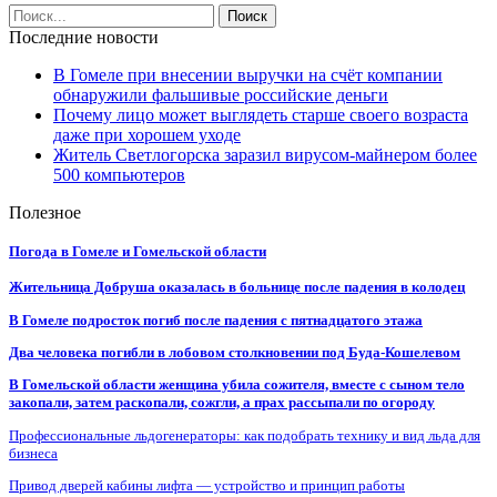
Последние новости
В Гомеле при внесении выручки на счёт компании
обнаружили фальшивые российские деньги
Почему лицо может выглядеть старше своего возраста
даже при хорошем уходе
Житель Светлогорска заразил вирусом-майнером более
500 компьютеров
Полезное
Погода в Гомеле и Гомельской области
Жительница Добруша оказалась в больнице после падения в колодец
В Гомеле подросток погиб после падения с пятнадцатого этажа
Два человека погибли в лобовом столкновении под Буда-Кошелевом
В Гомельской области женщина убила сожителя, вместе с сыном тело
закопали, затем раскопали, сожгли, а прах рассыпали по огороду
Профессиональные льдогенераторы: как подобрать технику и вид льда для
бизнеса
Привод дверей кабины лифта — устройство и принцип работы