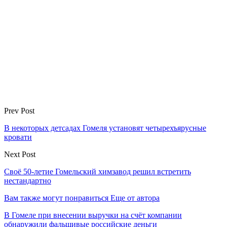
Prev Post
В некоторых детсадах Гомеля установят четырехъярусные
кровати
Next Post
Своё 50-летие Гомельский химзавод решил встретить
нестандартно
Вам также могут понравиться
Еще от автора
В Гомеле при внесении выручки на счёт компании
обнаружили фальшивые российские деньги