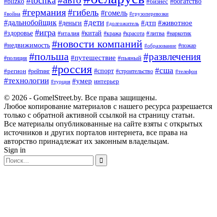
#tochka
#blizko
#бизнес
#богатство
#германия
#гибель
#гомель
#война
#грузоперевозки
#дальнобойщик
#дети
#дтп
#животное
#деньги
#долгожитель
#игра
#китай
#здоровье
#литва
#италия
#кража
#красота
#наркотик
#новости компаний
#недвижимость
#пожар
#образование
#польша
#развлечения
#путешествие
#пьяный
#полиция
#россия
#сша
#спорт
#регион
#рейтинг
#строительство
#телефон
#технологии
#умер
интерьер
#турция
© 2026 - GomelStreet.by. Все права защищены.
Любое копирование материалов с нашего ресурса разрешается
только с обратной активной ссылкой на страницу статьи.
Все материалы опубликованные на сайте взяты с открытых
источников и других порталов интернета, все права на
авторство принадлежат их законным владельцам.
Sign in