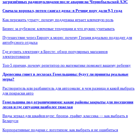
загрязнённых радионуклидами после аварии на Чернобыльской АЭС
Сначала воровал, потом сжигал дома: в Речице вору дали 9,5 года
Как пережить утрату: почему поддержка играет ключевую роль
Бизнес за рубежом: ключевые тенденции и что нужно учитывать
Путешествие через Европу к морю: почему Греция идеально подходит для
автобусного отдыха
Где купить электрику в Бресте: обзор популярных магазинов
электротоваров
Топ-5 причин, почему репетитор по математике поможет вашему ребенку
Древесина гниет в лесхозах Гомельщины: будут ли приняты реальные
меры?
Растворитель или разбавитель для автоэмали: в чем разница и какой выбрать
для покраски авто
Гомельщина под ограничениями: какие районы закрыты для посещения
лесов и где ситуация наиболее тяжелая
Виды зеркал для шкафов-купе: бронза, графит, классика — как выбрать в
Беларуси
Корпоративные подарки с логотипом: как выбрать и не ошибиться