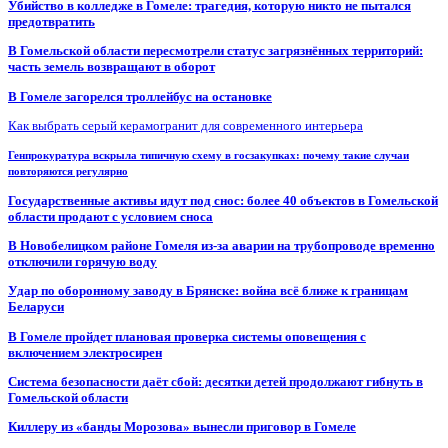
Убийство в колледже в Гомеле: трагедия, которую никто не пытался
предотвратить
В Гомельской области пересмотрели статус загрязнённых территорий:
часть земель возвращают в оборот
В Гомеле загорелся троллейбус на остановке
Как выбрать серый керамогранит для современного интерьера
Генпрокуратура вскрыла типичную схему в госзакупках: почему такие случаи
повторяются регулярно
Государственные активы идут под снос: более 40 объектов в Гомельской
области продают с условием сноса
В Новобелицком районе Гомеля из-за аварии на трубопроводе временно
отключили горячую воду
Удар по оборонному заводу в Брянске: война всё ближе к границам
Беларуси
В Гомеле пройдет плановая проверка системы оповещения с
включением электросирен
Система безопасности даёт сбой: десятки детей продолжают гибнуть в
Гомельской области
Киллеру из «банды Морозова» вынесли приговор в Гомеле