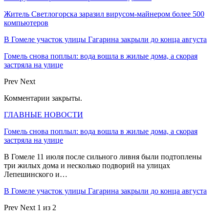
Житель Светлогорска заразил вирусом-майнером более 500
компьютеров
В Гомеле участок улицы Гагарина закрыли до конца августа
Гомель снова поплыл: вода вошла в жилые дома, а скорая
застряла на улице
Prev
Next
Комментарии закрыты.
ГЛАВНЫЕ НОВОСТИ
Гомель снова поплыл: вода вошла в жилые дома, а скорая
застряла на улице
В Гомеле 11 июля после сильного ливня были подтоплены
три жилых дома и несколько подворий на улицах
Лепешинского и…
В Гомеле участок улицы Гагарина закрыли до конца августа
Prev
Next
1 из 2