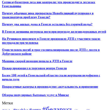
Сотни кубометров леса вне контроля: что происходит в лесхозах
Гомельщины
Почему обычная зима превратила Новобелицкий путепровод в
транспортную проблему Гомеля?
Почему два жилых дома в Гомеле остались без горячей воды?
В Гомеле женщина потеряла ноги при переходе железнодорожных путей
На Речицком проспекте в Гомеле произошло ДТП с участием такси:
пострадали три человека
Один человек погиб и трое госпитализировано после ДТП с лосем в
Добрушском районе
Машина скорой помощи попала в ДТП в Гомеле
Пожар произошел в торговом центре Гомеля
Более 100 детей в Гомельской области стали жертвами педофилов с
начала года
Покрасочные камеры в производстве: актуальность и применение
Обзоры популярных бытовых услуг в Минске
Метки
#беларусь
#авто