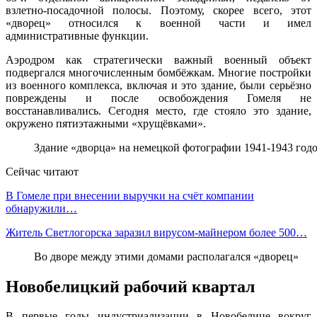
взлетно-посадочной полосы. Поэтому, скорее всего, этот
«дворец» относился к военной части и имел
административные функции.
Аэродром как стратегически важный военный объект
подвергался многочисленным бомбёжкам. Многие постройки
из военного комплекса, включая и это здание, были серьёзно
повреждены и после освобождения Гомеля не
восстанавливались. Сегодня место, где стояло это здание,
окружено пятиэтажными «хрущёвками».
Здание «дворца» на немецкой фотографии 1941-1943 годо
Сейчас читают
В Гомеле при внесении выручки на счёт компании
обнаружили…
Житель Светлогорска заразил вирусом-майнером более 500…
Во дворе между этими домами располагался «дворец»
Новобелицкий рабочий квартал
В первые годы индустриализации в Новобелице вокруг