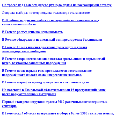
На трассе под Гомелем дерево рухнуло прямо на пассажирский автобус
Ловушка выбора: почему покупка телевизора стала квестом
В Жлобине подросток выбежал на красный свет и оказался под
колесами автомобиля
В Гомеле растут цены на недвижимость
В Речице обнаружили подпольный дом престарелых без лицензии
В Гомеле 10 мая изменят движение транспорта и усилят
железнодорожное сообщение
В Гомеле сохраняется сложная погода: грозы, ливни и порывистый
ветер, возможны локальные повреждения
В Гомеле после взрыва газа продолжается восстановление
повреждённого жилого дома и переселение жильцов
В Гомеле штраф за проезд превратился в уголовное дело
На посевной в Гомельской области выявили 16 преступлений: чаще
всего воруют топливо и материалы
Первый этап реконструкции трассы М10 рассчитывают завершить к
сентябрю
В Гомельской области возвращают в оборот более 1300 гектаров земель,