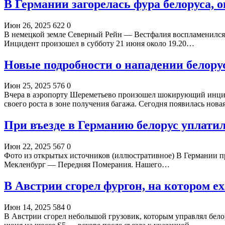
В Германии загорелась фура белоруса, 
Июн 26, 2025
622
0
В немецкой земле Северный Рейн — Вестфалия воспламенился и 
Инцидент произошел в субботу 21 июня около 19.20…
Новые подробности о нападении белору
Июн 25, 2025
576
0
Вчера в аэропорту Шереметьево произошел шокирующий инциден
своего роста в зоне получения багажа. Сегодня появилась нов
При въезде в Германию белорус уплат
Июн 22, 2025
567
0
Фото из открытых источников (иллюстративное) В Германии пр
Мекленбург — Передняя Померания. Нашего…
В Австрии сгорел фургон, на котором ех
Июн 14, 2025
584
0
В Австрии сгорел небольшой грузовик, которым управлял бело