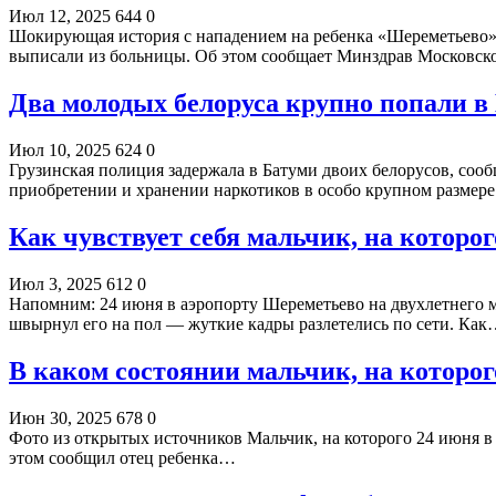
Июл 12, 2025
644
0
Шокирующая история с нападением на ребенка «Шереметьево» м
выписали из больницы. Об этом сообщает Минздрав Московс
Два молодых белоруса крупно попали в
Июл 10, 2025
624
0
Грузинская полиция задержала в Батуми двоих белорусов, соо
приобретении и хранении наркотиков в особо крупном размер
Как чувствует себя мальчик, на которо
Июл 3, 2025
612
0
Напомним: 24 июня в аэропорту Шереметьево на двухлетнего м
швырнул его на пол — жуткие кадры разлетелись по сети. Ка
В каком состоянии мальчик, на которо
Июн 30, 2025
678
0
Фото из открытых источников Мальчик, на которого 24 июня в
этом сообщил отец ребенка…