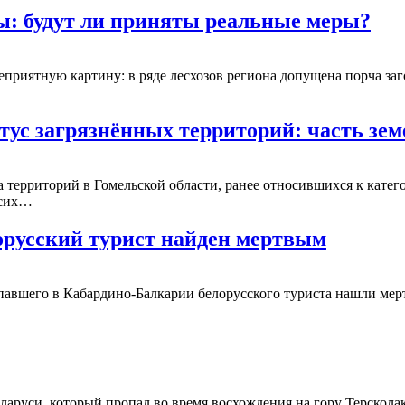
ы: будут ли приняты реальные меры?
приятную картину: в ряде лесхозов региона допущена порча заго
тус загрязнённых территорий: часть зе
 территорий в Гомельской области, ранее относившихся к катег
 сих…
русский турист найден мертвым
авшего в Кабардино-Балкарии белорусского туриста нашли мер
еларуси, который пропал во время восхождения на гору Терскола