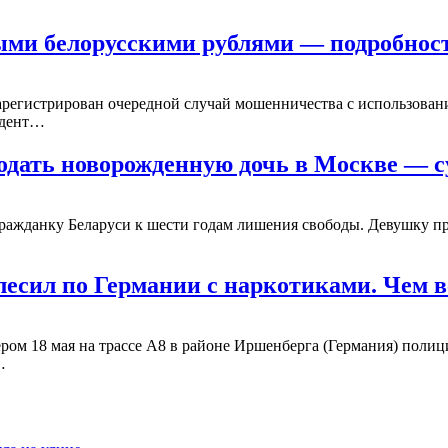
ыми белорусскими рублями — подробност
регистрирован очередной случай мошенничества с использовани
идент…
одать новорожденную дочь в Москве — c
ажданку Беларуси к шести годам лишения свободы. Девушку пр
есил по Германии с наркотиками. Чем в
м 18 мая на трассе A8 в районе Иршенберга (Германия) полици
…