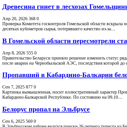
Древесина гниет в лесхозах Гомельщин
Апр 20, 2026
368
0
Проверка Комитета госконтроля Гомельской области вскрыла не
десятках кубометров сырья, потерявшего качество из-за…
В Гомельской области пересмотрели ста
Апр 8, 2026
555
0
Правительство Беларуси приняло решение изменить статус ряда
после аварии на Чернобыльской АЭС, последствия которой до
Пропавший в Кабардино-Балкарии бело
Сен 7, 2025
877
0
Картинка вымышленная, носит иллюстративный характер Проп
Кабардино-Балкарской Республике. По состоянию на 09.10…
Белорус пропал на Эльбрусе
Сен 6, 2025
569
0
В Эльбрусском районе ведутся поиски 26-летнего туриста из Б