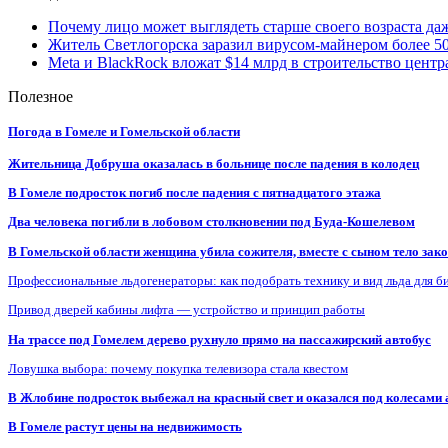
Почему лицо может выглядеть старше своего возраста да
Житель Светлогорска заразил вирусом-майнером более 5
Meta и BlackRock вложат $14 млрд в строительство центр
Полезное
Погода в Гомеле и Гомельской области
Жительница Добруша оказалась в больнице после падения в колодец
В Гомеле подросток погиб после падения с пятнадцатого этажа
Два человека погибли в лобовом столкновении под Буда-Кошелевом
В Гомельской области женщина убила сожителя, вместе с сыном тело закоп
Профессиональные льдогенераторы: как подобрать технику и вид льда для б
Привод дверей кабины лифта — устройство и принцип работы
На трассе под Гомелем дерево рухнуло прямо на пассажирский автобус
Ловушка выбора: почему покупка телевизора стала квестом
В Жлобине подросток выбежал на красный свет и оказался под колесами
В Гомеле растут цены на недвижимость