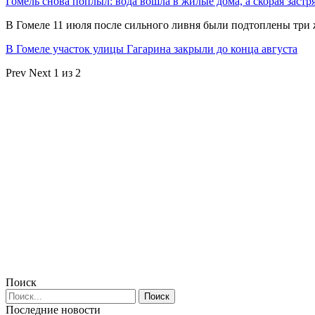
Гомель снова поплыл: вода вошла в жилые дома, а скорая застр
В Гомеле 11 июля после сильного ливня были подтоплены три
В Гомеле участок улицы Гагарина закрыли до конца августа
Prev
Next
1 из 2
Поиск
Последние новости