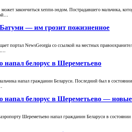
ожет закончиться хеппи-эндом. Пострадавшего мальчика, котор
кой…
 Батуми — им грозит пожизненное
бщает портал NewsGeorgia со ссылкой на местных правоохраните
е.…
го напал белорус в Шереметьево
альчика напал гражданин Беларуси. Последний был в состоянии
к…
го напал белорус в Шереметьево — новые
 аэропорту Шереметьево напал гражданин Беларуси в состоянии 