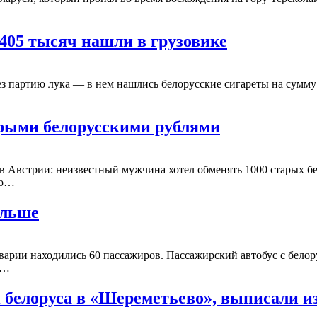
405 тысяч нашли в грузовике
ез партию лука — в нем нашлись белорусские сигареты на сумм
арыми белорусскими рублями
 Австрии: неизвестный мужчина хотел обменять 1000 старых бел
то…
ольше
варии находились 60 пассажиров. Пассажирский автобус с бело
м…
 белоруса в «Шереметьево», выписали и