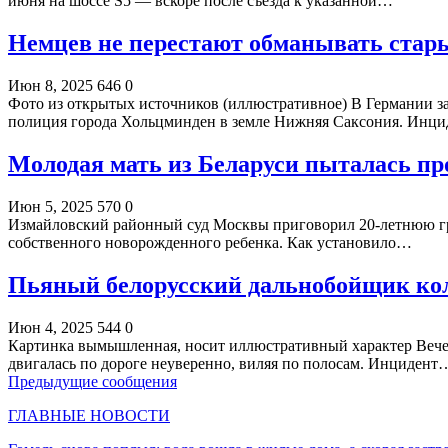
июня на шоссе S5 — вскоре после съезда к указанной…
Немцев не перестают обманывать стар
Июн 8, 2025
646
0
Фото из открытых источников (иллюстративное) В Германии за
полиция города Хольцминден в земле Нижняя Саксония. Инц
Молодая мать из Беларуси пыталась пр
Июн 5, 2025
570
0
Измайловский районный суд Москвы приговорил 20-летнюю гр
собственного новорожденного ребенка. Как установило…
Пьяный белорусский дальнобойщик кол
Июн 4, 2025
544
0
Картинка вымышленная, носит иллюстративный характер Вечеро
двигалась по дороге неуверенно, виляя по полосам. Инцидент
Предыдущие сообщения
ГЛАВНЫЕ НОВОСТИ