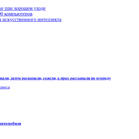
же при хорошем уходе
00 компьютеров
а искусственного интеллекта
али, затем раскопали, сожгли, а прах рассыпали по огороду
изнеса
 автомобиля