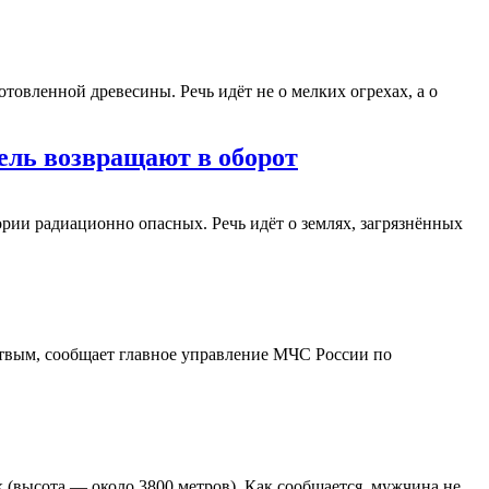
товленной древесины. Речь идёт не о мелких огрехах, а о
мель возвращают в оборот
ории радиационно опасных. Речь идёт о землях, загрязнённых
твым, сообщает главное управление МЧС России по
к (высота — около 3800 метров). Как сообщается, мужчина не