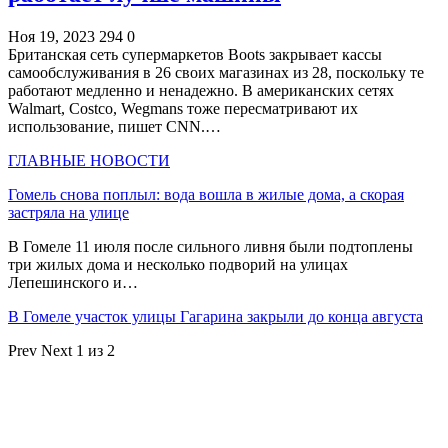
Ноя 19, 2023
294
0
Британская сеть супермаркетов Boots закрывает кассы
самообслуживания в 26 своих магазинах из 28, поскольку те
работают медленно и ненадежно. В американских сетях
Walmart, Costco, Wegmans тоже пересматривают их
использование, пишет CNN.…
ГЛАВНЫЕ НОВОСТИ
Гомель снова поплыл: вода вошла в жилые дома, а скорая
застряла на улице
В Гомеле 11 июля после сильного ливня были подтоплены
три жилых дома и несколько подворий на улицах
Лепешинского и…
В Гомеле участок улицы Гагарина закрыли до конца августа
Prev
Next
1 из 2