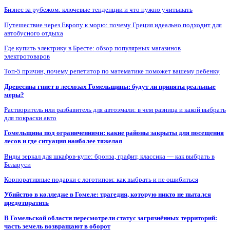
Бизнес за рубежом: ключевые тенденции и что нужно учитывать
Путешествие через Европу к морю: почему Греция идеально подходит для
автобусного отдыха
Где купить электрику в Бресте: обзор популярных магазинов
электротоваров
Топ-5 причин, почему репетитор по математике поможет вашему ребенку
Древесина гниет в лесхозах Гомельщины: будут ли приняты реальные
меры?
Растворитель или разбавитель для автоэмали: в чем разница и какой выбрать
для покраски авто
Гомельщина под ограничениями: какие районы закрыты для посещения
лесов и где ситуация наиболее тяжелая
Виды зеркал для шкафов-купе: бронза, графит, классика — как выбрать в
Беларуси
Корпоративные подарки с логотипом: как выбрать и не ошибиться
Убийство в колледже в Гомеле: трагедия, которую никто не пытался
предотвратить
В Гомельской области пересмотрели статус загрязнённых территорий:
часть земель возвращают в оборот