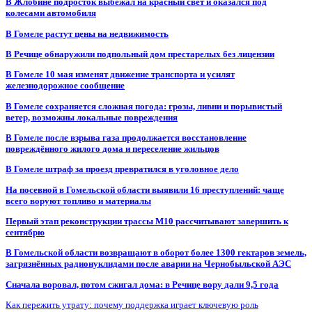
В Жлобине подросток выбежал на красный свет и оказался под
колесами автомобиля
В Гомеле растут цены на недвижимость
В Речице обнаружили подпольный дом престарелых без лицензии
В Гомеле 10 мая изменят движение транспорта и усилят
железнодорожное сообщение
В Гомеле сохраняется сложная погода: грозы, ливни и порывистый
ветер, возможны локальные повреждения
В Гомеле после взрыва газа продолжается восстановление
повреждённого жилого дома и переселение жильцов
В Гомеле штраф за проезд превратился в уголовное дело
На посевной в Гомельской области выявили 16 преступлений: чаще
всего воруют топливо и материалы
Первый этап реконструкции трассы М10 рассчитывают завершить к
сентябрю
В Гомельской области возвращают в оборот более 1300 гектаров земель,
загрязнённых радионуклидами после аварии на Чернобыльской АЭС
Сначала воровал, потом сжигал дома: в Речице вору дали 9,5 года
Как пережить утрату: почему поддержка играет ключевую роль