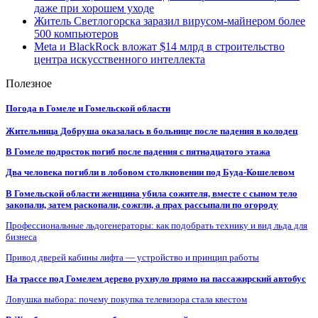
даже при хорошем уходе
Житель Светлогорска заразил вирусом-майнером более
500 компьютеров
Meta и BlackRock вложат $14 млрд в строительство
центра искусственного интеллекта
Полезное
Погода в Гомеле и Гомельской области
Жительница Добруша оказалась в больнице после падения в колодец
В Гомеле подросток погиб после падения с пятнадцатого этажа
Два человека погибли в лобовом столкновении под Буда-Кошелевом
В Гомельской области женщина убила сожителя, вместе с сыном тело
закопали, затем раскопали, сожгли, а прах рассыпали по огороду
Профессиональные льдогенераторы: как подобрать технику и вид льда для
бизнеса
Привод дверей кабины лифта — устройство и принцип работы
На трассе под Гомелем дерево рухнуло прямо на пассажирский автобус
Ловушка выбора: почему покупка телевизора стала квестом