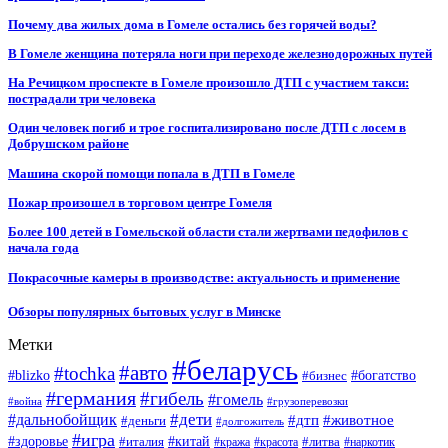
Почему два жилых дома в Гомеле остались без горячей воды?
В Гомеле женщина потеряла ноги при переходе железнодорожных путей
На Речицком проспекте в Гомеле произошло ДТП с участием такси:
пострадали три человека
Один человек погиб и трое госпитализировано после ДТП с лосем в
Добрушском районе
Машина скорой помощи попала в ДТП в Гомеле
Пожар произошел в торговом центре Гомеля
Более 100 детей в Гомельской области стали жертвами педофилов с
начала года
Покрасочные камеры в производстве: актуальность и применение
Обзоры популярных бытовых услуг в Минске
Метки
#беларусь
#авто
#tochka
#blizko
#бизнес
#богатство
#германия
#гибель
#гомель
#война
#грузоперевозки
#дальнобойщик
#дети
#дтп
#животное
#деньги
#долгожитель
#игра
#китай
#здоровье
#литва
#италия
#кража
#красота
#наркотик