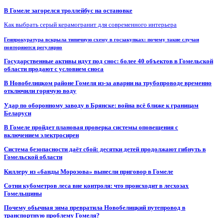
В Гомеле загорелся троллейбус на остановке
Как выбрать серый керамогранит для современного интерьера
Генпрокуратура вскрыла типичную схему в госзакупках: почему такие случаи
повторяются регулярно
Государственные активы идут под снос: более 40 объектов в Гомельской
области продают с условием сноса
В Новобелицком районе Гомеля из-за аварии на трубопроводе временно
отключили горячую воду
Удар по оборонному заводу в Брянске: война всё ближе к границам
Беларуси
В Гомеле пройдет плановая проверка системы оповещения с
включением электросирен
Система безопасности даёт сбой: десятки детей продолжают гибнуть в
Гомельской области
Киллеру из «банды Морозова» вынесли приговор в Гомеле
Сотни кубометров леса вне контроля: что происходит в лесхозах
Гомельщины
Почему обычная зима превратила Новобелицкий путепровод в
транспортную проблему Гомеля?