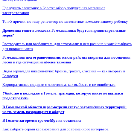
Где купить электрику в Бресте: обзор популярных магазинов
электротоваров
Топ-5 причин, почему репетитор по математике поможет вашему ребенку
Древесина гниет в лесхозах Гомельщины: будут ли приняты реальные
меры?
Растворитель или разбавитель для автоэмали: в чем разница и какой выбрать
для покраски авто
Гомельщина под ограничениями: какие районы закрыты для посещения
лесов и где ситуация наиболее тяжелая
Виды зеркал для шкафов-купе: бронза, графит, классика — как выбрать в
Беларуси
Корпоративные подарки с логотипом: как выбрать и не ошибиться
Убийство в колледже в Гомеле: трагедия, которую никто не пытался
предотвратить
В Гомельской области пересмотрели статус загрязнённых территорий:
часть земель возвращают в оборот
В Гомеле загорелся троллейбус на остановке
Как выбрать серый керамогранит для современного интерьера