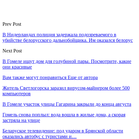
Prev Post
В Нидерландах полиция задержала подозреваемого в
убийстве белорусского дальнобойщика. Им оказался белорус
Next Post
В Гомеле ищут дом для голубиной пары. Посмотрите, какие
они красивые
Вам также могут понравиться
Еще от автора
Житель Светлогорска заразил вирусом-майнером более 500
компьютеров
В Гомеле участок улицы Гагарина закрыли до конца августа
Гомель снова поплыл: вода вошла в жилые дома, а скорая
застряла на улице
Беларуское телевидение: под ударом в Брянской области
оказались автобус с туристами и…