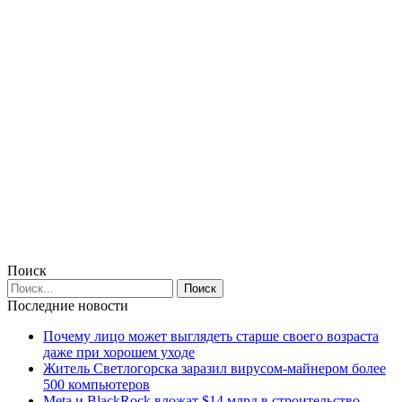
Поиск
Последние новости
Почему лицо может выглядеть старше своего возраста
даже при хорошем уходе
Житель Светлогорска заразил вирусом-майнером более
500 компьютеров
Meta и BlackRock вложат $14 млрд в строительство