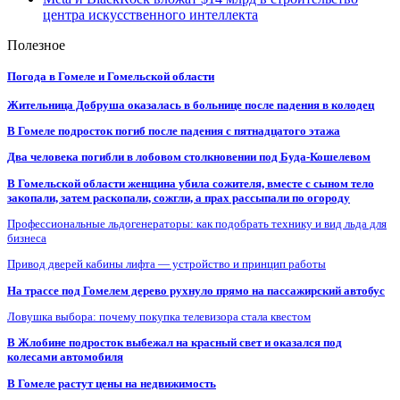
центра искусственного интеллекта
Полезное
Погода в Гомеле и Гомельской области
Жительница Добруша оказалась в больнице после падения в колодец
В Гомеле подросток погиб после падения с пятнадцатого этажа
Два человека погибли в лобовом столкновении под Буда-Кошелевом
В Гомельской области женщина убила сожителя, вместе с сыном тело
закопали, затем раскопали, сожгли, а прах рассыпали по огороду
Профессиональные льдогенераторы: как подобрать технику и вид льда для
бизнеса
Привод дверей кабины лифта — устройство и принцип работы
На трассе под Гомелем дерево рухнуло прямо на пассажирский автобус
Ловушка выбора: почему покупка телевизора стала квестом
В Жлобине подросток выбежал на красный свет и оказался под
колесами автомобиля
В Гомеле растут цены на недвижимость