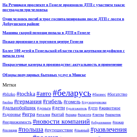
На Речицком проспекте в Гомеле произошло ДТП с участием такси:
пострадали три человека
Один человек погиб и трое госпитализировано после ДТП с лосем в
Добрушском районе
Машина скорой помощи попала в ДТП в Гомеле
Пожар произошел в торговом центре Гомеля
Более 100 детей в Гомельской области стали жертвами педофилов с
начала года
Покрасочные камеры в производстве: актуальность и применение
Обзоры популярных бытовых услуг в Минске
Метки
#беларусь
#авто
#tochka
#blizko
#бизнес
#богатство
#германия
#гибель
#гомель
#война
#грузоперевозки
#дальнобойщик
#дети
#дтп
#животное
#деньги
#долгожитель
#игра
#китай
#здоровье
#литва
#италия
#кража
#красота
#наркотик
#новости компаний
#недвижимость
#пожар
#образование
#польша
#развлечения
#путешествие
#пьяный
#полиция