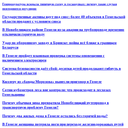
Генпрокуратура вскрыла типичную схему в госзакупках: почему такие случаи
повторяются регулярно
Государственные активы идут под снос: более 40 объектов в Гомельской
области продают с условием сноса
В Новобелицком районе Гомеля из-за аварии на трубопроводе временно
отключили горячую воду
Удар по оборонному заводу в Брянске: война всё ближе к границам
Беларуси
В Гомеле пройдет плановая проверка системы оповещения с
включением электросирен
Система безопасности даёт сбой: десятки детей продолжают гибнуть в
Гомельской области
Киллеру из «банды Морозова» вынесли приговор в Гомеле
Сотни кубометров леса вне контроля: что происходит в лесхозах
Гомельщины
Почему обычная зима превратила Новобелицкий путепровод в
транспортную проблему Гомеля?
Почему два жилых дома в Гомеле остались без горячей воды?
В Гомеле женщина потеряла ноги при переходе железнодорожных путей