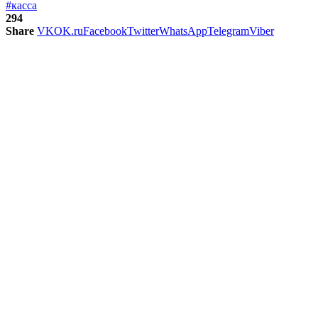
#касса
294
Share
VK
OK.ru
Facebook
Twitter
WhatsApp
Telegram
Viber