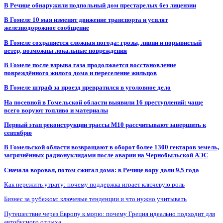
В Речице обнаружили подпольный дом престарелых без лицензии
В Гомеле 10 мая изменят движение транспорта и усилят
железнодорожное сообщение
В Гомеле сохраняется сложная погода: грозы, ливни и порывистый
ветер, возможны локальные повреждения
В Гомеле после взрыва газа продолжается восстановление
повреждённого жилого дома и переселение жильцов
В Гомеле штраф за проезд превратился в уголовное дело
На посевной в Гомельской области выявили 16 преступлений: чаще
всего воруют топливо и материалы
Первый этап реконструкции трассы М10 рассчитывают завершить к
сентябрю
В Гомельской области возвращают в оборот более 1300 гектаров земель,
загрязнённых радионуклидами после аварии на Чернобыльской АЭС
Сначала воровал, потом сжигал дома: в Речице вору дали 9,5 года
Как пережить утрату: почему поддержка играет ключевую роль
Бизнес за рубежом: ключевые тенденции и что нужно учитывать
Путешествие через Европу к морю: почему Греция идеально подходит для
автобусного отдыха