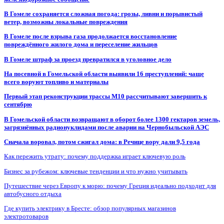
В Гомеле сохраняется сложная погода: грозы, ливни и порывистый
ветер, возможны локальные повреждения
В Гомеле после взрыва газа продолжается восстановление
повреждённого жилого дома и переселение жильцов
В Гомеле штраф за проезд превратился в уголовное дело
На посевной в Гомельской области выявили 16 преступлений: чаще
всего воруют топливо и материалы
Первый этап реконструкции трассы М10 рассчитывают завершить к
сентябрю
В Гомельской области возвращают в оборот более 1300 гектаров земель,
загрязнённых радионуклидами после аварии на Чернобыльской АЭС
Сначала воровал, потом сжигал дома: в Речице вору дали 9,5 года
Как пережить утрату: почему поддержка играет ключевую роль
Бизнес за рубежом: ключевые тенденции и что нужно учитывать
Путешествие через Европу к морю: почему Греция идеально подходит для
автобусного отдыха
Где купить электрику в Бресте: обзор популярных магазинов
электротоваров