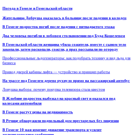
Погода в Гомеле и Гомельской области
Жительница Добруша оказалась в больнице после падения в колодец
В Гомеле подросток погиб после падения с пятнадцатого этажа
Два человека погибли в лобовом столкновении под Буда-Кошелевом
В Гомельской области женщина убила сожителя, вместе с сыном тело
закопали, затем раскопали, сожгли, а прах рассыпали по огороду
Профессиональные льдогенераторы: как подобрать технику и вид льда для
бизнеса
Привод дверей кабины лифта — устройство и принцип работы
На трассе под Гомелем дерево рухнуло прямо на пассажирский автобус
Ловушка выбора: почему покупка телевизора стала квестом
В Жлобине подросток выбежал на красный свет и оказался под
колесами автомобиля
В Гомеле растут цены на недвижимость
В Речице обнаружили подпольный дом престарелых без лицензии
В Гомеле 10 мая изменят движение транспорта и усилят
железнодорожное сообщение