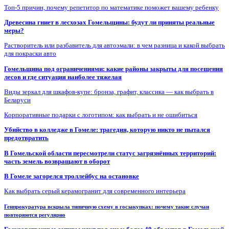
Топ-5 причин, почему репетитор по математике поможет вашему ребенку
Древесина гниет в лесхозах Гомельщины: будут ли приняты реальные
меры?
Растворитель или разбавитель для автоэмали: в чем разница и какой выбрать
для покраски авто
Гомельщина под ограничениями: какие районы закрыты для посещения
лесов и где ситуация наиболее тяжелая
Виды зеркал для шкафов-купе: бронза, графит, классика — как выбрать в
Беларуси
Корпоративные подарки с логотипом: как выбрать и не ошибиться
Убийство в колледже в Гомеле: трагедия, которую никто не пытался
предотвратить
В Гомельской области пересмотрели статус загрязнённых территорий:
часть земель возвращают в оборот
В Гомеле загорелся троллейбус на остановке
Как выбрать серый керамогранит для современного интерьера
Генпрокуратура вскрыла типичную схему в госзакупках: почему такие случаи
повторяются регулярно