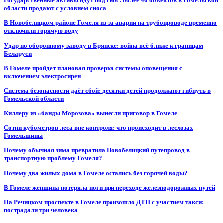
Государственные активы идут под снос: более 40 объектов в Гомельской
области продают с условием сноса
В Новобелицком районе Гомеля из-за аварии на трубопроводе временно
отключили горячую воду
Удар по оборонному заводу в Брянске: война всё ближе к границам
Беларуси
В Гомеле пройдет плановая проверка системы оповещения с
включением электросирен
Система безопасности даёт сбой: десятки детей продолжают гибнуть в
Гомельской области
Киллеру из «банды Морозова» вынесли приговор в Гомеле
Сотни кубометров леса вне контроля: что происходит в лесхозах
Гомельщины
Почему обычная зима превратила Новобелицкий путепровод в
транспортную проблему Гомеля?
Почему два жилых дома в Гомеле остались без горячей воды?
В Гомеле женщина потеряла ноги при переходе железнодорожных путей
На Речицком проспекте в Гомеле произошло ДТП с участием такси:
пострадали три человека