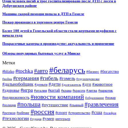
Один человек погиб и трое госпитализировано после ДТП с лосем в
Добрушском районе
Машина скорой помощи попала в ДТП в Гомеле
Пожар произошел в торговом центре Гомеля
Более 100 детей в Гомельской области стали жертвами педофилов с
начала года
Покрасочные камеры в производстве: актуальность и применение
Обзоры популярных бытовых услуг в Минске
Метки
#беларусь
#авто
#tochka
#blizko
#бизнес
#богатство
#германия
#гибель
#гомель
#война
#грузоперевозки
#дальнобойщик
#дети
#дтп
#животное
#деньги
#долгожитель
#игра
#китай
#здоровье
#литва
#италия
#кража
#красота
#наркотик
#новости компаний
#недвижимость
#пожар
#образование
#польша
#развлечения
#путешествие
#пьяный
#полиция
#россия
#сша
#спорт
#регион
#рейтинг
#строительство
#телефон
#технологии
#умер
интерьер
#турция