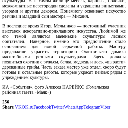
скульптуры. А в самом жилище мебель, карнизы, полочки,
межкомнатные перегородки сделаны и украшены виньетками,
узорами и другим декором. Понемногу осваивает искусство
резчика и младший сын мастера — Михаил.
В последнее время Игорь Мельников — постоянный участник
выставок декоративно-прикладного искусства. Любимой же
его темой являются маленькие скульптуры лесных
обитателей. Наверное, именно это предпочтение стало
основанием для новой серьезной работы. Мастеру
предложили украсить территорию Охотничьего домика
масштабными резными скульптурами. Здесь должны
появиться охотник с ружьем, белка, медведь и лось, «вырасти»
деревянные грибы. Часть заказа мастер уже отдал, скоро будут
готовы и остальные работы, которые украсят пейзаж рядом с
учреждением культуры.
ИА «Cобытия», фото Алексея НАРЕЙКО (Гомельская
районная газета «Маяк»)
256
Share
VK
OK.ru
Facebook
Twitter
WhatsApp
Telegram
Viber