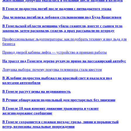
Жительница Добруша оказалась в больнице после падения в колодец
В Гомеле подросток погиб после падения с пятнадцатого этажа
Два человека погибли в лобовом столкновении под Буда-Кошелевом
В Гомельской области женщина убила сожителя, вместе с сыном тело
закопали, затем раскопали, сожгли, а прах рассыпали по огороду
Профессиональные льдогенераторы: как подобрать технику и вид льда для
бизнеса
Привод дверей кабины лифта — устройство и принцип работы
На трассе под Гомелем дерево рухнуло прямо на пассажирский автобус
Ловушка выбора: почему покупка телевизора стала квестом
В Жлобине подросток выбежал на красный свет и оказался под
колесами автомобиля
В Гомеле растут цены на недвижимость
В Речице обнаружили подпольный дом престарелых без лицензии
В Гомеле 10 мая изменят движение транспорта и усилят
железнодорожное сообщение
В Гомеле сохраняется сложная погода: грозы, ливни и порывистый
ветер, возможны локальные повреждения