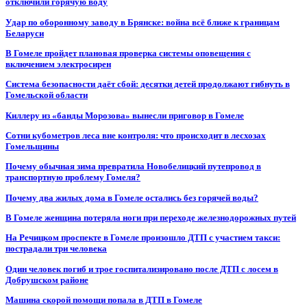
отключили горячую воду
Удар по оборонному заводу в Брянске: война всё ближе к границам
Беларуси
В Гомеле пройдет плановая проверка системы оповещения с
включением электросирен
Система безопасности даёт сбой: десятки детей продолжают гибнуть в
Гомельской области
Киллеру из «банды Морозова» вынесли приговор в Гомеле
Сотни кубометров леса вне контроля: что происходит в лесхозах
Гомельщины
Почему обычная зима превратила Новобелицкий путепровод в
транспортную проблему Гомеля?
Почему два жилых дома в Гомеле остались без горячей воды?
В Гомеле женщина потеряла ноги при переходе железнодорожных путей
На Речицком проспекте в Гомеле произошло ДТП с участием такси:
пострадали три человека
Один человек погиб и трое госпитализировано после ДТП с лосем в
Добрушском районе
Машина скорой помощи попала в ДТП в Гомеле