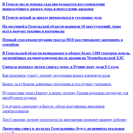
В Гомеле после взрыва газа продолжается восстановление
повреждённого жилого дома и переселение жильцов
В Гомеле штраф за проезд превратился в уголовное дело
На посевной в Гомельской области выявили 16 преступлений: чаще
всего воруют топливо и материалы
Первый этап реконструкции трассы М10 рассчитывают завершить к
сентябрю
В Гомельской области возвращают в оборот более 1300 гектаров земель,
загрязнённых радионуклидами после аварии на Чернобыльской АЭС
Сначала воровал, потом сжигал дома: в Речице вору дали 9,5 года
Как пережить утрату: почему поддержка играет ключевую роль
Бизнес за рубежом: ключевые тенденции и что нужно учитывать
Путешествие через Европу к морю: почему Греция идеально подходит для
автобусного отдыха
Где купить электрику в Бресте: обзор популярных магазинов
электротоваров
Топ-5 причин, почему репетитор по математике поможет вашему ребенку
Древесина гниет в лесхозах Гомельщины: будут ли приняты реальные