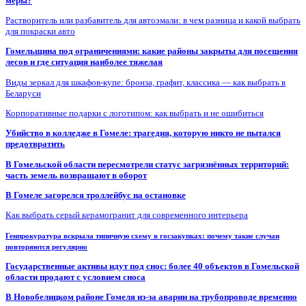
меры?
Растворитель или разбавитель для автоэмали: в чем разница и какой выбрать
для покраски авто
Гомельщина под ограничениями: какие районы закрыты для посещения
лесов и где ситуация наиболее тяжелая
Виды зеркал для шкафов-купе: бронза, графит, классика — как выбрать в
Беларуси
Корпоративные подарки с логотипом: как выбрать и не ошибиться
Убийство в колледже в Гомеле: трагедия, которую никто не пытался
предотвратить
В Гомельской области пересмотрели статус загрязнённых территорий:
часть земель возвращают в оборот
В Гомеле загорелся троллейбус на остановке
Как выбрать серый керамогранит для современного интерьера
Генпрокуратура вскрыла типичную схему в госзакупках: почему такие случаи
повторяются регулярно
Государственные активы идут под снос: более 40 объектов в Гомельской
области продают с условием сноса
В Новобелицком районе Гомеля из-за аварии на трубопроводе временно