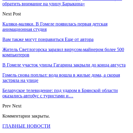
обратить внимание на улицу Барыкина»
Next Post
Каляки-маляки. В Гомеле появилась первая детская
анимационная студия
Вам также могут понравиться
Еще от автора
Житель Светлогорска заразил вирусом-майнером более 500
компьютеров
В Гомеле участок улицы Гагарина закрыли до конца августа
Гомель снова поплыл: вода вошла в жилые дома, а скорая
застряла на улице
Беларуское телевидение: под ударом в Брянской области
оказались автобус с туристами и…
Prev
Next
Комментарии закрыты.
ГЛАВНЫЕ НОВОСТИ