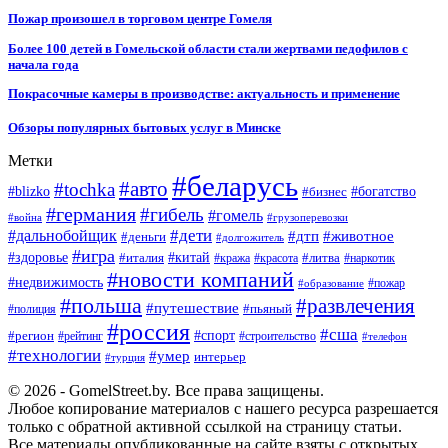
Пожар произошел в торговом центре Гомеля
Более 100 детей в Гомельской области стали жертвами педофилов с
начала года
Покрасочные камеры в производстве: актуальность и применение
Обзоры популярных бытовых услуг в Минске
Метки
#беларусь
#авто
#tochka
#blizko
#бизнес
#богатство
#германия
#гибель
#гомель
#война
#грузоперевозки
#дальнобойщик
#дети
#дтп
#животное
#деньги
#долгожитель
#игра
#китай
#здоровье
#литва
#италия
#кража
#красота
#наркотик
#новости компаний
#недвижимость
#пожар
#образование
#польша
#развлечения
#путешествие
#пьяный
#полиция
#россия
#сша
#спорт
#регион
#рейтинг
#строительство
#телефон
#технологии
#умер
интерьер
#турция
© 2026 - GomelStreet.by. Все права защищены.
Любое копирование материалов с нашего ресурса разрешается
только с обратной активной ссылкой на страницу статьи.
Все материалы опубликованные на сайте взяты с открытых