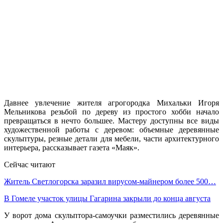
Давнее увлечение жителя агрогородка Михальки Игоря
Мельникова резьбой по дереву из простого хобби начало
превращаться в нечто большее. Мастеру доступны все виды
художественной работы с деревом: объемные деревянные
скульптуры, резные детали для мебели, части архитектурного
интерьера, рассказывает газета «Маяк».
Сейчас читают
Житель Светлогорска заразил вирусом-майнером более 500…
В Гомеле участок улицы Гагарина закрыли до конца августа
У ворот дома скульптора-самоучки разместились деревянные