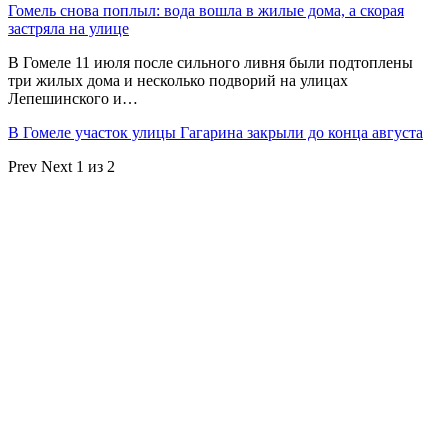
Гомель снова поплыл: вода вошла в жилые дома, а скорая
застряла на улице
В Гомеле 11 июля после сильного ливня были подтоплены
три жилых дома и несколько подворий на улицах
Лепешинского и…
В Гомеле участок улицы Гагарина закрыли до конца августа
Prev
Next
1 из 2