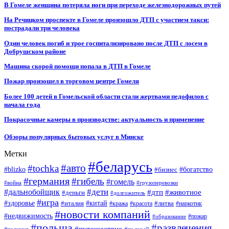
В Гомеле женщина потеряла ноги при переходе железнодорожных путей
На Речицком проспекте в Гомеле произошло ДТП с участием такси:
пострадали три человека
Один человек погиб и трое госпитализировано после ДТП с лосем в
Добрушском районе
Машина скорой помощи попала в ДТП в Гомеле
Пожар произошел в торговом центре Гомеля
Более 100 детей в Гомельской области стали жертвами педофилов с
начала года
Покрасочные камеры в производстве: актуальность и применение
Обзоры популярных бытовых услуг в Минске
Метки
#беларусь
#авто
#tochka
#blizko
#бизнес
#богатство
#германия
#гибель
#гомель
#война
#грузоперевозки
#дальнобойщик
#дети
#дтп
#животное
#деньги
#долгожитель
#игра
#китай
#здоровье
#литва
#италия
#кража
#красота
#наркотик
#новости компаний
#недвижимость
#пожар
#образование
#польша
#развлечения
#путешествие