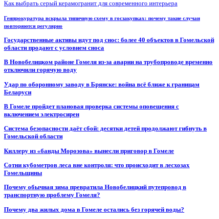
Как выбрать серый керамогранит для современного интерьера
Генпрокуратура вскрыла типичную схему в госзакупках: почему такие случаи
повторяются регулярно
Государственные активы идут под снос: более 40 объектов в Гомельской
области продают с условием сноса
В Новобелицком районе Гомеля из-за аварии на трубопроводе временно
отключили горячую воду
Удар по оборонному заводу в Брянске: война всё ближе к границам
Беларуси
В Гомеле пройдет плановая проверка системы оповещения с
включением электросирен
Система безопасности даёт сбой: десятки детей продолжают гибнуть в
Гомельской области
Киллеру из «банды Морозова» вынесли приговор в Гомеле
Сотни кубометров леса вне контроля: что происходит в лесхозах
Гомельщины
Почему обычная зима превратила Новобелицкий путепровод в
транспортную проблему Гомеля?
Почему два жилых дома в Гомеле остались без горячей воды?