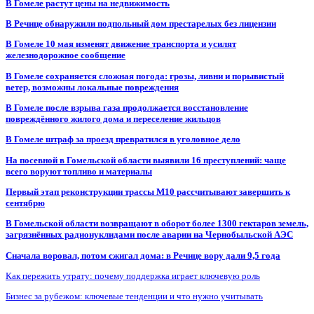
В Гомеле растут цены на недвижимость
В Речице обнаружили подпольный дом престарелых без лицензии
В Гомеле 10 мая изменят движение транспорта и усилят
железнодорожное сообщение
В Гомеле сохраняется сложная погода: грозы, ливни и порывистый
ветер, возможны локальные повреждения
В Гомеле после взрыва газа продолжается восстановление
повреждённого жилого дома и переселение жильцов
В Гомеле штраф за проезд превратился в уголовное дело
На посевной в Гомельской области выявили 16 преступлений: чаще
всего воруют топливо и материалы
Первый этап реконструкции трассы М10 рассчитывают завершить к
сентябрю
В Гомельской области возвращают в оборот более 1300 гектаров земель,
загрязнённых радионуклидами после аварии на Чернобыльской АЭС
Сначала воровал, потом сжигал дома: в Речице вору дали 9,5 года
Как пережить утрату: почему поддержка играет ключевую роль
Бизнес за рубежом: ключевые тенденции и что нужно учитывать