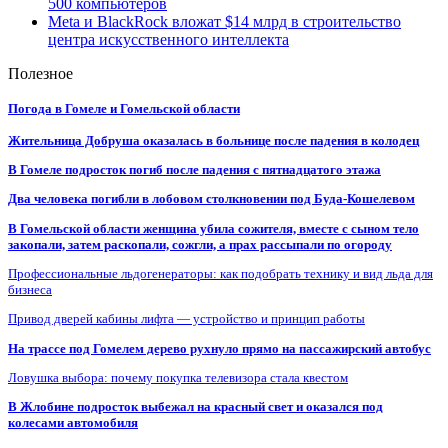
500 компьютеров
Meta и BlackRock вложат $14 млрд в строительство
центра искусственного интеллекта
Полезное
Погода в Гомеле и Гомельской области
Жительница Добруша оказалась в больнице после падения в колодец
В Гомеле подросток погиб после падения с пятнадцатого этажа
Два человека погибли в лобовом столкновении под Буда-Кошелевом
В Гомельской области женщина убила сожителя, вместе с сыном тело
закопали, затем раскопали, сожгли, а прах рассыпали по огороду
Профессиональные льдогенераторы: как подобрать технику и вид льда для
бизнеса
Привод дверей кабины лифта — устройство и принцип работы
На трассе под Гомелем дерево рухнуло прямо на пассажирский автобус
Ловушка выбора: почему покупка телевизора стала квестом
В Жлобине подросток выбежал на красный свет и оказался под
колесами автомобиля