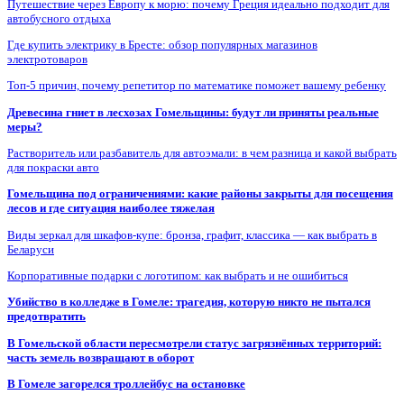
Путешествие через Европу к морю: почему Греция идеально подходит для
автобусного отдыха
Где купить электрику в Бресте: обзор популярных магазинов
электротоваров
Топ-5 причин, почему репетитор по математике поможет вашему ребенку
Древесина гниет в лесхозах Гомельщины: будут ли приняты реальные
меры?
Растворитель или разбавитель для автоэмали: в чем разница и какой выбрать
для покраски авто
Гомельщина под ограничениями: какие районы закрыты для посещения
лесов и где ситуация наиболее тяжелая
Виды зеркал для шкафов-купе: бронза, графит, классика — как выбрать в
Беларуси
Корпоративные подарки с логотипом: как выбрать и не ошибиться
Убийство в колледже в Гомеле: трагедия, которую никто не пытался
предотвратить
В Гомельской области пересмотрели статус загрязнённых территорий:
часть земель возвращают в оборот
В Гомеле загорелся троллейбус на остановке