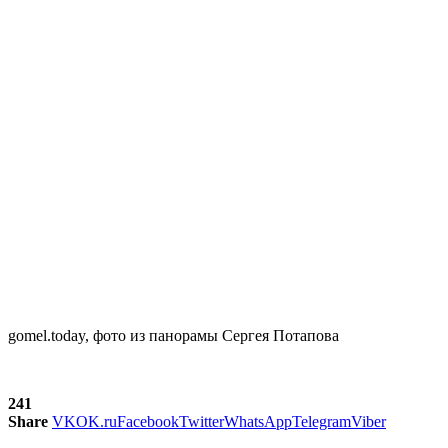
gomel.today, фото из панорамы Сергея Потапова
241
Share
VK
OK.ru
Facebook
Twitter
WhatsApp
Telegram
Viber