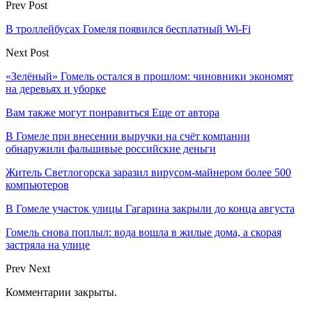
Prev Post
В троллейбусах Гомеля появился бесплатный Wi-Fi
Next Post
«Зелёный» Гомель остался в прошлом: чиновники экономят
на деревьях и уборке
Вам также могут понравиться
Еще от автора
В Гомеле при внесении выручки на счёт компании
обнаружили фальшивые российские деньги
Житель Светлогорска заразил вирусом-майнером более 500
компьютеров
В Гомеле участок улицы Гагарина закрыли до конца августа
Гомель снова поплыл: вода вошла в жилые дома, а скорая
застряла на улице
Prev
Next
Комментарии закрыты.