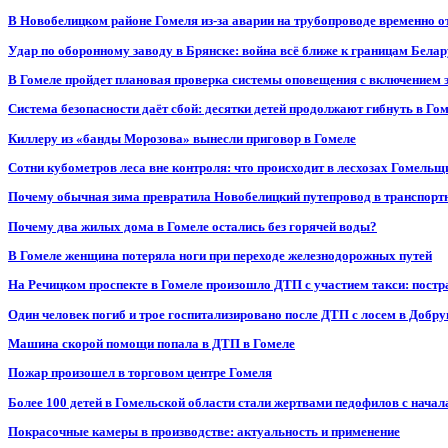
В Новобелицком районе Гомеля из-за аварии на трубопроводе временно 
Удар по оборонному заводу в Брянске: война всё ближе к границам Белар
В Гомеле пройдет плановая проверка системы оповещения с включением 
Система безопасности даёт сбой: десятки детей продолжают гибнуть в Го
Киллеру из «банды Морозова» вынесли приговор в Гомеле
Сотни кубометров леса вне контроля: что происходит в лесхозах Гомель
Почему обычная зима превратила Новобелицкий путепровод в транспорт
Почему два жилых дома в Гомеле остались без горячей воды?
В Гомеле женщина потеряла ноги при переходе железнодорожных путей
На Речицком проспекте в Гомеле произошло ДТП с участием такси: постр
Один человек погиб и трое госпитализировано после ДТП с лосем в Добр
Машина скорой помощи попала в ДТП в Гомеле
Пожар произошел в торговом центре Гомеля
Более 100 детей в Гомельской области стали жертвами педофилов с начал
Покрасочные камеры в производстве: актуальность и применение