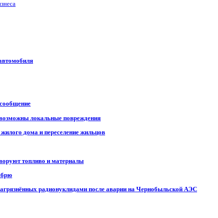
изнеса
 автомобиля
 сообщение
, возможны локальные повреждения
 жилого дома и переселение жильцов
 воруют топливо и материалы
ябрю
, загрязнённых радионуклидами после аварии на Чернобыльской АЭС