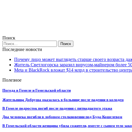
Поиск
Последние новости
Почему лицо может выглядеть старше своего возраста да
Житель Светлогорска заразил вирусом-майнером более 5
Meta и BlackRock вложат $14 млрд в строительство центр
Полезное
Погода в Гомеле и Гомельской области
Жительница Добруша оказалась в больнице после падения в колодец
В Гомеле подросток погиб после падения с пятнадцатого этажа
Два человека погибли в лобовом столкновении под Буда-Кошелевом
В Гомельской области женщина убила сожителя, вместе с сыном тело закоп