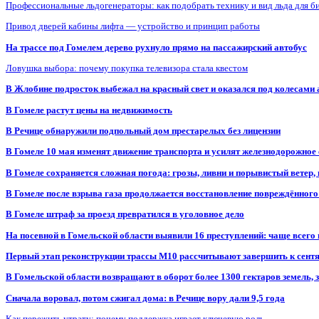
Профессиональные льдогенераторы: как подобрать технику и вид льда для б
Привод дверей кабины лифта — устройство и принцип работы
На трассе под Гомелем дерево рухнуло прямо на пассажирский автобус
Ловушка выбора: почему покупка телевизора стала квестом
В Жлобине подросток выбежал на красный свет и оказался под колесами
В Гомеле растут цены на недвижимость
В Речице обнаружили подпольный дом престарелых без лицензии
В Гомеле 10 мая изменят движение транспорта и усилят железнодорожное
В Гомеле сохраняется сложная погода: грозы, ливни и порывистый ветер
В Гомеле после взрыва газа продолжается восстановление повреждённого
В Гомеле штраф за проезд превратился в уголовное дело
На посевной в Гомельской области выявили 16 преступлений: чаще всего
Первый этап реконструкции трассы М10 рассчитывают завершить к сент
В Гомельской области возвращают в оборот более 1300 гектаров земель
Сначала воровал, потом сжигал дома: в Речице вору дали 9,5 года
Как пережить утрату: почему поддержка играет ключевую роль