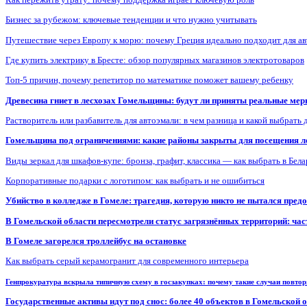
Бизнес за рубежом: ключевые тенденции и что нужно учитывать
Путешествие через Европу к морю: почему Греция идеально подходит для а
Где купить электрику в Бресте: обзор популярных магазинов электротоваров
Топ-5 причин, почему репетитор по математике поможет вашему ребенку
Древесина гниет в лесхозах Гомельщины: будут ли приняты реальные ме
Растворитель или разбавитель для автоэмали: в чем разница и какой выбрать 
Гомельщина под ограничениями: какие районы закрыты для посещения ле
Виды зеркал для шкафов-купе: бронза, графит, классика — как выбрать в Бел
Корпоративные подарки с логотипом: как выбрать и не ошибиться
Убийство в колледже в Гомеле: трагедия, которую никто не пытался пред
В Гомельской области пересмотрели статус загрязнённых территорий: ча
В Гомеле загорелся троллейбус на остановке
Как выбрать серый керамогранит для современного интерьера
Генпрокуратура вскрыла типичную схему в госзакупках: почему такие случаи повто
Государственные активы идут под снос: более 40 объектов в Гомельской 