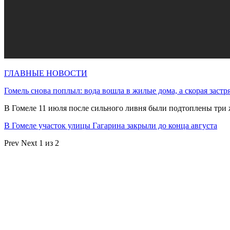
ГЛАВНЫЕ НОВОСТИ
Гомель снова поплыл: вода вошла в жилые дома, а скорая застр
В Гомеле 11 июля после сильного ливня были подтоплены три
В Гомеле участок улицы Гагарина закрыли до конца августа
Prev
Next
1 из 2