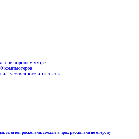
же при хорошем уходе
00 компьютеров
а искусственного интеллекта
али, затем раскопали, сожгли, а прах рассыпали по огороду