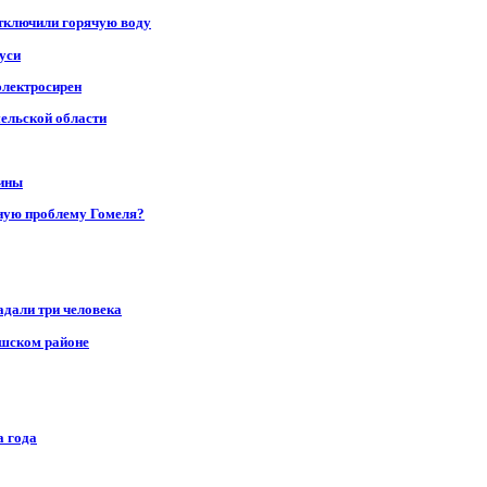
отключили горячую воду
уси
электросирен
мельской области
щины
ную проблему Гомеля?
адали три человека
ушском районе
а года