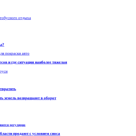
втобусного отдыха
ры?
для покраски авто
сов и где ситуация наиболее тяжелая
аруси
отвратить
сть земель возвращают в оборот
ряются регулярно
области продают с условием сноса