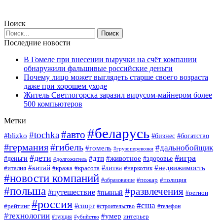
Поиск
Последние новости
В Гомеле при внесении выручки на счёт компании
обнаружили фальшивые российские деньги
Почему лицо может выглядеть старше своего возраста
даже при хорошем уходе
Житель Светлогорска заразил вирусом-майнером более
500 компьютеров
Метки
#беларусь
#авто
#tochka
#blizko
#богатство
#бизнес
#германия
#гибель
#дальнобойщик
#гомель
#грузоперевозки
#дети
#игра
#животное
#дтп
#деньги
#здоровье
#долгожитель
#китай
#недвижимость
#италия
#кража
#красота
#литва
#наркотик
#новости компаний
#пожар
#полиция
#образование
#польша
#развлечения
#путешествие
#пьяный
#регион
#россия
#сша
#спорт
#рейтинг
#строительство
#телефон
#технологии
#умер
#турция
интерьер
#убийство