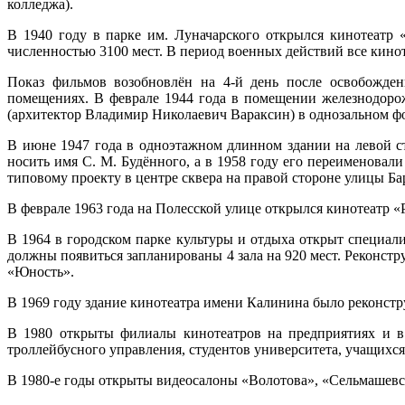
колледжа).
В 1940 году в парке им. Луначарского открылся кинотеатр
численностью 3100 мест. В период военных действий все кинот
Показ фильмов возобновлён на 4-й день после освобожден
помещениях. В феврале 1944 года в помещении железнодоро
(архитектор Владимир Николаевич Вараксин) в однозальном ф
В июне 1947 года в одноэтажном длинном здании на левой ст
носить имя С. М. Будённого, а в 1958 году его переименовал
типовому проекту в центре сквера на правой стороне улицы Б
В феврале 1963 года на Полесской улице открылся кинотеатр «Р
В 1964 в городском парке культуры и отдыха открыт специал
должны появиться запланированы 4 зала на 920 мест. Реконстр
«Юность».
В 1969 году здание кинотеатра имени Калинина было реконстр
В 1980 открыты филиалы кинотеатров на предприятиях и в у
троллейбусного управления, студентов университета, учащих
В 1980-е годы открыты видеосалоны «Волотова», «Сельмашевс