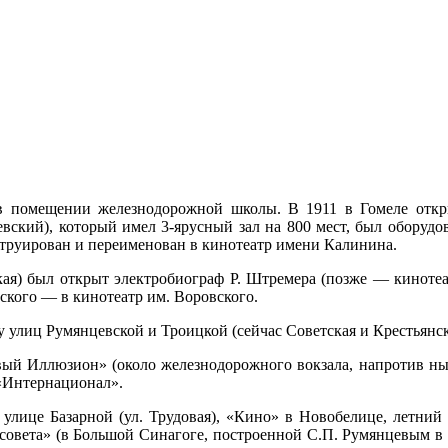
в помещении железнодорожной школы. В 1911 в Гомеле откры
евский), который имел 3-ярусный зал на 800 мест, был оборудо
струирован и переименован в кинотеатр имени Калинина.
кая) был открыт электробиограф Р. Штремера (позже — киноте
вского — в кинотеатр им. Воровского.
у улиц Румянцевской и Троицкой (сейчас Советская и Крестьянск
овый Иллюзион» (около железнодорожного вокзала, напротив н
«Интернационал».
улице Базарной (ул. Трудовая), «Кино» в Новобелице, летний к
совета» (в Большой Синагоге, построенной С.П. Румянцевым в 