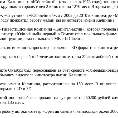
им. Калинина и «Юбилейный» (открылся в 1978 году), широкоэ
рупным в городе, имел 2 кинозала на 1270 мест. Вторым по раз
к», «Спутник» и «Юбилейный», а с 2002 до 2010 в кинотеатре «М
году прекратил работу малый зал кинотеатра имени Калинина.
Инвестиционная Компания «Капитал-актив», которая провела р
нотеатр «Юбилейный» первый в Гомеле стал показывать фильмы 
онструкции, стал называться Misteria Cinema.
ась возможность просмотра фильмов в 3D-формате в кинотеатре 
 открылся первый в Гомеле автокинотеатр на 25 автомобилей с эк
пекте Октября был переоснащён за счёт средств «Гомелькиновид
 в бывшем видеозале кинотеатра имени Калинина.
тра имени Калинина, рассчитанный на 150 мест. В кинозале 
форматах 2D и 3D.
ятой попытки было продано на аукционе за 250200 рублей ком
 на 135 мест.
 работу автокинотеатр «Open air cinema»: на площади около 30
.