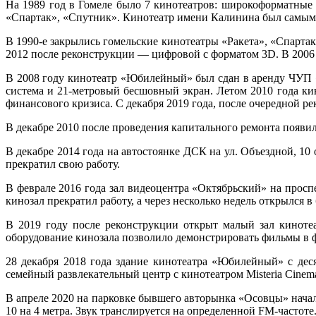
На 1989 год в Гомеле было 7 кинотеатров: широкоформатные 
«Спартак», «Спутник». Кинотеатр имени Калинина был самым к
В 1990-е закрылись гомельские кинотеатры «Ракета», «Спарта
2012 после реконструкции — цифровой с форматом 3D. В 2006 
В 2008 году кинотеатр «Юбилейный» был сдан в аренду ЧУП «
система и 21-метровый бесшовный экран. Летом 2010 года ки
финансового кризиса. С декабря 2019 года, после очередной рек
В декабре 2010 после проведения капитального ремонта появил
В декабре 2014 года на автостоянке ДСК на ул. Объездной, 10
прекратил свою работу.
В феврале 2016 года зал видеоцентра «Октябрьский» на прос
кинозал прекратил работу, а через несколько недель открылся
В 2019 году после реконструкции открыт малый зал кинотеа
оборудование кинозала позволило демонстрировать фильмы в 
28 декабря 2018 года здание кинотеатра «Юбилейный» с дес
семейный развлекательный центр с кинотеатром Misteria Cinema
В апреле 2020 на парковке бывшего авторынка «Осовцы» начал
10 на 4 метра. Звук транслируется на определенной FM-частоте