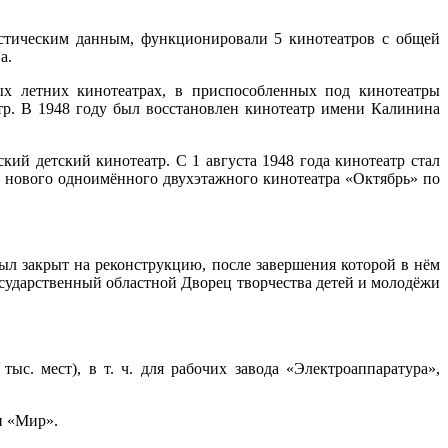
истическим данным, функционировали 5 кинотеатров с общей
а.
ых летних кинотеатрах, в приспособленных под кинотеатры
р. В 1948 году был восстановлен кинотеатр имени Калинина
ий детский кинотеатр. С 1 августа 1948 года кинотеатр стал
ду нового одноимённого двухэтажного кинотеатра «Октябрь» по
ыл закрыт на реконструкцию, после завершения которой в нём
государственный областной Дворец творчества детей и молодёжи
с. мест), в т. ч. для рабочих завода «Электроаппаратура»,
и «Мир».