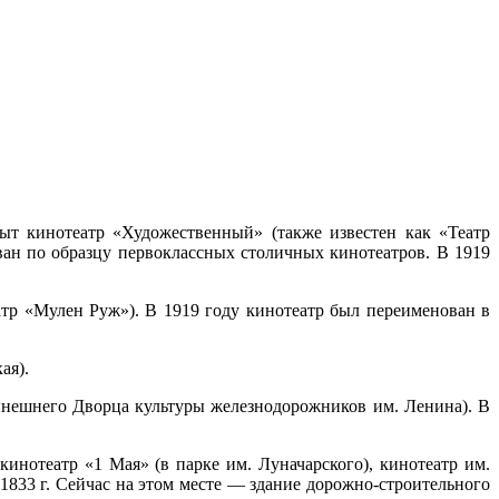
т кинотеатр «Художественный» (также известен как «Театр
ван по образцу первоклассных столичных кинотеатров. В 1919
атр «Мулен Руж»). В 1919 году кинотеатр был переименован в
ая).
ынешнего Дворца культуры железнодорожников им. Ленина). В
инотеатр «1 Мая» (в парке им. Луначарского), кинотеатр им.
1833 г. Сейчас на этом месте — здание дорожно-строительного