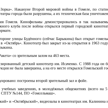
 «Зорка». Накануне Второй мировой войны в Гомеле, по стат
еатры города были разрушены, а их техническая база уничтожен
ия Гомеля. Кинофильмы демонстрировались в так называем
жного клуба после войны открылся первый городской кинотеат
ормате.
ороне улицы Будённого (сейчас Барыкина) был открыт гомельск
и в «Октябрь». Кинотеатр был закрыт из-за открытия в 1963 го
арыкина.
акета» со зрительным залом на 463 места.
изированный детский кинотеатр им. Исаченко. С 1988 года он б
укция не была завершена, а на его месте открылся Гомельский 
уировано: построены второй зрительный зал и фойе.
чебных заведениях, в молодёжных общежитиях (всего на 5 ты
ся СПТУ №144, ПО «Гомсельмаш».
кий» и «Октябрьский», видеозалы в кинотеатрах им. Калинина 