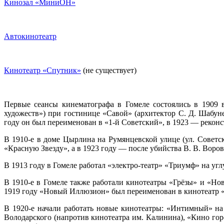
Кинозал «МиниОН»
Автокинотеатр
Кинотеатр «Спутник»
(не существует)
Первые сеансы кинематографа в Гомеле состоялись в 1909 
художеств») при гостинице «Савой» (архитектор С. Д. Шабун
году он был переименован в «1-й Советский», в 1923 — рекон
В 1910-е в доме Цырлина на Румянцевской улице (ул. Советс
«Красную Звезду», а в 1923 году — после убийства В. В. Воро
В 1913 году в Гомеле работал «электро-театр» «Триумф» на угл
В 1910-е в Гомеле также работали кинотеатры «Грёзы» и «Н
1919 году «Новый Иллюзион» был переименован в кинотеатр 
В 1920-е начали работать новые кинотеатры: «Интимный» на 
Володарского (напротив кинотеатра им. Калинина), «Кино гор