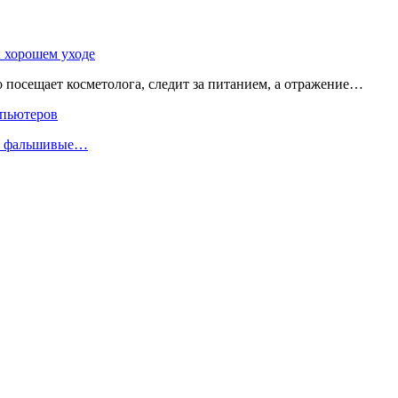
и хорошем уходе
о посещает косметолога, следит за питанием, а отражение…
мпьютеров
ли фальшивые…