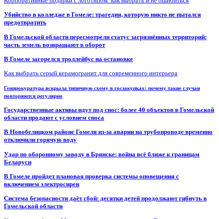
Корпоративные подарки с логотипом: как выбрать и не ошибиться
Убийство в колледже в Гомеле: трагедия, которую никто не пытался
предотвратить
В Гомельской области пересмотрели статус загрязнённых территорий:
часть земель возвращают в оборот
В Гомеле загорелся троллейбус на остановке
Как выбрать серый керамогранит для современного интерьера
Генпрокуратура вскрыла типичную схему в госзакупках: почему такие случаи
повторяются регулярно
Государственные активы идут под снос: более 40 объектов в Гомельской
области продают с условием сноса
В Новобелицком районе Гомеля из-за аварии на трубопроводе временно
отключили горячую воду
Удар по оборонному заводу в Брянске: война всё ближе к границам
Беларуси
В Гомеле пройдет плановая проверка системы оповещения с
включением электросирен
Система безопасности даёт сбой: десятки детей продолжают гибнуть в
Гомельской области