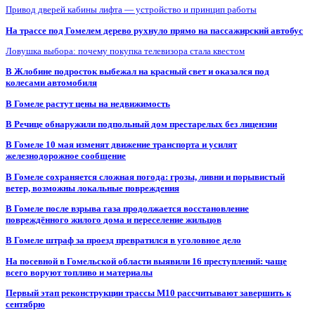
Привод дверей кабины лифта — устройство и принцип работы
На трассе под Гомелем дерево рухнуло прямо на пассажирский автобус
Ловушка выбора: почему покупка телевизора стала квестом
В Жлобине подросток выбежал на красный свет и оказался под
колесами автомобиля
В Гомеле растут цены на недвижимость
В Речице обнаружили подпольный дом престарелых без лицензии
В Гомеле 10 мая изменят движение транспорта и усилят
железнодорожное сообщение
В Гомеле сохраняется сложная погода: грозы, ливни и порывистый
ветер, возможны локальные повреждения
В Гомеле после взрыва газа продолжается восстановление
повреждённого жилого дома и переселение жильцов
В Гомеле штраф за проезд превратился в уголовное дело
На посевной в Гомельской области выявили 16 преступлений: чаще
всего воруют топливо и материалы
Первый этап реконструкции трассы М10 рассчитывают завершить к
сентябрю