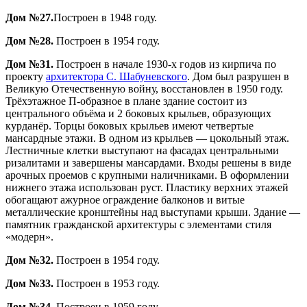
Дом №27.
Построен в 1948 году.
Дом №28.
Построен в 1954 году.
Дом №31.
Построен в начале 1930-х годов из кирпича по
проекту
архитектора С. Шабуневского
. Дом был разрушен в
Великую Отечественную войну, восстановлен в 1950 году.
Трёхэтажное П-образное в плане здание состоит из
центрального объёма и 2 боковых крыльев, образующих
курданёр. Торцы боковых крыльев имеют четвертые
мансардные этажи. В одном из крыльев — цокольный этаж.
Лестничные клетки выступают на фасадах центральными
ризалитами и завершены мансардами. Входы решены в виде
арочных проемов с крупными наличниками. В оформлении
нижнего этажа использован руст. Пластику верхних этажей
обогащают ажурное ограждение балконов и витые
металлические кронштейны над выступами крыши. Здание —
памятник гражданской архитектуры с элементами стиля
«модерн».
Дом №32.
Построен в 1954 году.
Дом №33.
Построен в 1953 году.
Дом №34.
Построен в 1959 году.