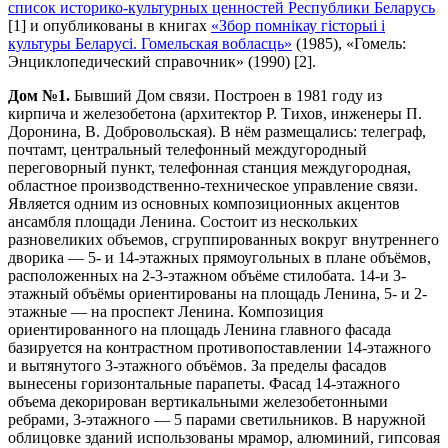
список историко-культурных ценностей Республики Беларусь
[1] и опубликованы в книгах
«Збор помнiкау гicтoрыi i
культуры Беларусi. Гомельская вобласць»
(1985), «Гомель:
Энциклопедический справочник» (1990) [2].
Дом №1.
Бывший Дом связи. Построен в 1981 году из
кирпича и железобетона (архитектор Р. Тихов, инженеры П.
Доронина, В. Добровольская). В нём размещались: телеграф,
почтамт, центральный телефонный междугородный
переговорный пункт, телефонная станция междугородная,
областное производственно-техническое управление связи.
Является одним из основных композиционных акцентов
ансамбля площади Ленина. Состоит из нескольких
разновеликих объемов, сгруппированных вокруг внутреннего
дворика — 5- и 14-этажных прямоугольных в плане объёмов,
расположенных на 2-3-этажном объёме стилобата. 14-и 3-
этажный объёмы ориентированы на площадь Ленина, 5- и 2-
этажные — на проспект Ленина. Композиция
ориентированного на площадь Ленина главного фасада
базируется на контрастном противопоставлении 14-этажного
и вытянутого 3-этажного объёмов. За пределы фасадов
вынесены горизонтальные парапеты. Фасад 14-этажного
объема декорирован вертикальными железобетонными
ребрами, 3-этажного — 5 парами светильников. В наружной
облицовке зданий использованы мрамор, алюминий, гипсовая