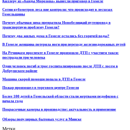
Киллеру из «банды Морозова» вынесли приговор в Гомеле
Сотни кубометров леса вне контроля: что происходит в лесхозах
Гомельщины
Почему обычная зима превратила Новобелицкий путепровод в
транспортную проблему Гомеля?
Почему два жилых дома в Гомеле остались без горячей воды?
В Гомеле женщина потеряла ноги при переходе железнодорожных путей
На Речицком проспекте в Гомеле произошло ДТП с участием такси:
пострадали три человека
Один человек погиб и трое госпитализировано после ДТП с лосем в
Добрушском районе
Машина скорой помощи попала в ДТП в Гомеле
Пожар произошел в торговом центре Гомеля
Более 100 детей в Гомельской области стали жертвами педофилов с
начала года
Покрасочные камеры в производстве: актуальность и применение
Обзоры популярных бытовых услуг в Минске
Метки