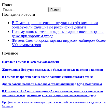
Поиск
Последние новости
В Гомеле при внесении выручки на счёт компании
обнаружили фальшивые российские деньги
Почему лицо может выглядеть старше своего возраста
даже при хорошем уходе
Житель Светлогорска заразил вирусом-майнером более
500 компьютеров
Полезное
Погода в Гомеле и Гомельской области
Жительница Добруша оказалась в больнице после падения в колодец
В Гомеле подросток погиб после падения с пятнадцатого этажа
Два человека погибли в лобовом столкновении под Буда-Кошелевом
В Гомельской области женщина убила сожителя, вместе с сыном тело
закопали, затем раскопали, сожгли, а прах рассыпали по огороду
Профессиональные льдогенераторы: как подобрать технику и вид льда для
бизнеса