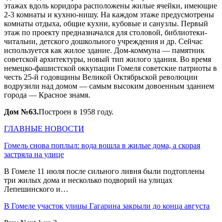
этажах вдоль коридора расположены жилые ячейки, имеющие
2-3 комнаты и кухню-нишу. На каждом этаже предусмотрены
комнаты отдыха, общие кухни, кубовые и санузлы. Первый
этаж по проекту предназначался для столовой, библиотеки-
читальни, детского дошкольного учреждения и др. Сейчас
используется как жилое здание. Дом-коммуна — памятник
советской архитектуры, новый тип жилого здания. Во время
немецко-фашистской оккупации Гомеля советские патриоты в
честь 25-й годовщины Великой Октябрьской революции
водрузили над домом — самым высоким довоенным зданием
города — Красное знамя.
Дом №63.
Построен в 1958 году.
ГЛАВНЫЕ НОВОСТИ
Гомель снова поплыл: вода вошла в жилые дома, а скорая
застряла на улице
В Гомеле 11 июля после сильного ливня были подтоплены
три жилых дома и несколько подворий на улицах
Лепешинского и…
В Гомеле участок улицы Гагарина закрыли до конца августа