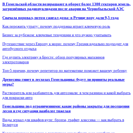
В Гомельской области возвращают в оборот более 1300 гектаров земель,
загрязнённых радионуклидами после аварии на Чернобыльской АЭС
Сначала воровал, потом сжигал дома: в Речице вору дали 9,5 года
Как пережить утрату: почему поддержка играет ключевую роль
Бизнес за рубежом: ключевые тенденции и что нужно учитывать
Путешествие через Европу к морю: почему Греция идеально подходит для
автобусного отдыха
Где купить электрику в Бресте: обзор популярных магазинов
электротоваров
Топ-5 причин, почему репетитор по математике поможет вашему ребенку
Древесина гниет в лесхозах Гомельщины: будут ли приняты реальные
меры?
Растворитель или разбавитель для автоэмали: в чем разница и какой выбрать
для покраски авто
Гомельщина под ограничениями: какие районы закрыты для посещения
лесов и где ситуация наиболее тяжелая
Виды зеркал для шкафов-купе: бронза, графит, классика — как выбрать в
Беларуси