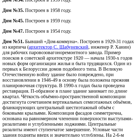
Дом №35.
Построен в 1958 году.
Дом №45.
Построен в 1959 году.
Дом №47.
Построен в 1954 году.
Дом №51.
Бывший «Дом-коммуна». Построен в 1929-31 годах
из кирпича (
архитектор С. Шабуневский
, инженер Р. Ханин)
для рабочих паровозовагоноремонтного завода. Пример
поисков в советской архитектуре 1920 — начала 1930-х годов
новых форм организации жилья и быта трудящихся. Один из
первых к Белоруссии домов подобного типа. В Великую
Отечественную войну здание было повреждено, при
восстановлении в 1946-49 в основу была положена прежняя
планировочная структура. В 1990-х годах была проведена
реставрация. П-образное в плане здание занимает по длине
квартал. Чёткость объёмно-пространственной композиции
достигнута сочетанием вертикальных семиэтажных объёмов,
фланкирующих центральный шестиэтажный объём с
боковыми крыльями. Композиция фасадов симметрична,
основана на равномерном членении поверхности выступами-
ризалитами и углубленными лоджиями. Центральные
ризалиты имеют ступенчатое завершение. Угловые части
здания подняты вверх и значительно углублены. На 2-6-м