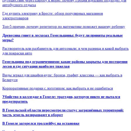
Путешествие через Европу к морю: почему Греция идеально подходит для
автобусного отдыха
Где купить электрику в Бресте: обзор популярных магазинов
электротоваров
Топ-5 причин, почему репетитор по математике поможет вашему ребенку
Древесина гниет в лесхозах Гомельщины: будут ли приняты реальные
меры?
Растворитель или разбавитель для автоэмали: в чем разница и какой выбрать
для покраски авто
Гомельщина под ограничениями: какие районы закрыты для посещения
лесов и где ситуация наиболее тяжелая
Виды зеркал для шкафов-купе: бронза, графит, классика — как выбрать в
Беларуси
Корпоративные подарки с логотипом: как выбрать и не ошибиться
Убийство в колледже в Гомеле: трагедия, которую никто не пытался
предотвратить
В Гомельской области пересмотрели статус загрязнённых территорий:
часть земель возвращают в оборот
В Гомеле загорелся троллейбус на остановке