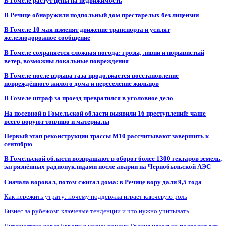
В Гомеле растут цены на недвижимость
В Речице обнаружили подпольный дом престарелых без лицензии
В Гомеле 10 мая изменят движение транспорта и усилят
железнодорожное сообщение
В Гомеле сохраняется сложная погода: грозы, ливни и порывистый
ветер, возможны локальные повреждения
В Гомеле после взрыва газа продолжается восстановление
повреждённого жилого дома и переселение жильцов
В Гомеле штраф за проезд превратился в уголовное дело
На посевной в Гомельской области выявили 16 преступлений: чаще
всего воруют топливо и материалы
Первый этап реконструкции трассы М10 рассчитывают завершить к
сентябрю
В Гомельской области возвращают в оборот более 1300 гектаров земель,
загрязнённых радионуклидами после аварии на Чернобыльской АЭС
Сначала воровал, потом сжигал дома: в Речице вору дали 9,5 года
Как пережить утрату: почему поддержка играет ключевую роль
Бизнес за рубежом: ключевые тенденции и что нужно учитывать