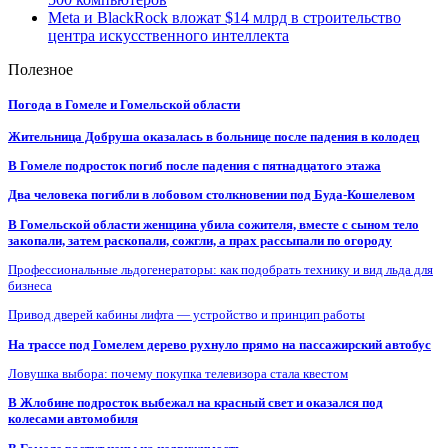
Meta и BlackRock вложат $14 млрд в строительство
центра искусственного интеллекта
Полезное
Погода в Гомеле и Гомельской области
Жительница Добруша оказалась в больнице после падения в колодец
В Гомеле подросток погиб после падения с пятнадцатого этажа
Два человека погибли в лобовом столкновении под Буда-Кошелевом
В Гомельской области женщина убила сожителя, вместе с сыном тело
закопали, затем раскопали, сожгли, а прах рассыпали по огороду
Профессиональные льдогенераторы: как подобрать технику и вид льда для
бизнеса
Привод дверей кабины лифта — устройство и принцип работы
На трассе под Гомелем дерево рухнуло прямо на пассажирский автобус
Ловушка выбора: почему покупка телевизора стала квестом
В Жлобине подросток выбежал на красный свет и оказался под
колесами автомобиля