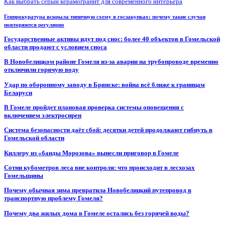
Как выбрать серый керамогранит для современного интерьера
Генпрокуратура вскрыла типичную схему в госзакупках: почему такие случаи
повторяются регулярно
Государственные активы идут под снос: более 40 объектов в Гомельской
области продают с условием сноса
В Новобелицком районе Гомеля из-за аварии на трубопроводе временно
отключили горячую воду
Удар по оборонному заводу в Брянске: война всё ближе к границам
Беларуси
В Гомеле пройдет плановая проверка системы оповещения с
включением электросирен
Система безопасности даёт сбой: десятки детей продолжают гибнуть в
Гомельской области
Киллеру из «банды Морозова» вынесли приговор в Гомеле
Сотни кубометров леса вне контроля: что происходит в лесхозах
Гомельщины
Почему обычная зима превратила Новобелицкий путепровод в
транспортную проблему Гомеля?
Почему два жилых дома в Гомеле остались без горячей воды?