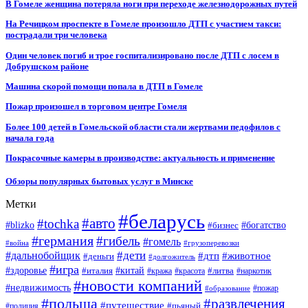
В Гомеле женщина потеряла ноги при переходе железнодорожных путей
На Речицком проспекте в Гомеле произошло ДТП с участием такси:
пострадали три человека
Один человек погиб и трое госпитализировано после ДТП с лосем в
Добрушском районе
Машина скорой помощи попала в ДТП в Гомеле
Пожар произошел в торговом центре Гомеля
Более 100 детей в Гомельской области стали жертвами педофилов с
начала года
Покрасочные камеры в производстве: актуальность и применение
Обзоры популярных бытовых услуг в Минске
Метки
#беларусь
#авто
#tochka
#blizko
#бизнес
#богатство
#германия
#гибель
#гомель
#война
#грузоперевозки
#дальнобойщик
#дети
#дтп
#животное
#деньги
#долгожитель
#игра
#китай
#здоровье
#литва
#италия
#кража
#красота
#наркотик
#новости компаний
#недвижимость
#пожар
#образование
#польша
#развлечения
#путешествие
#пьяный
#полиция