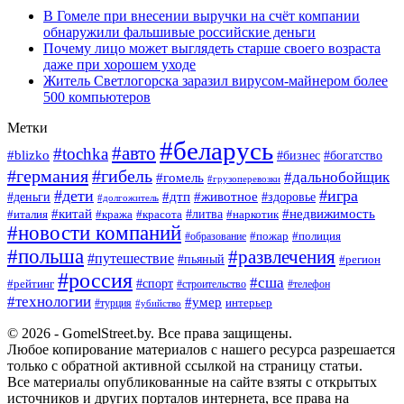
В Гомеле при внесении выручки на счёт компании
обнаружили фальшивые российские деньги
Почему лицо может выглядеть старше своего возраста
даже при хорошем уходе
Житель Светлогорска заразил вирусом-майнером более
500 компьютеров
Метки
#беларусь
#авто
#tochka
#blizko
#богатство
#бизнес
#германия
#гибель
#дальнобойщик
#гомель
#грузоперевозки
#дети
#игра
#животное
#дтп
#деньги
#здоровье
#долгожитель
#китай
#недвижимость
#италия
#кража
#красота
#литва
#наркотик
#новости компаний
#пожар
#полиция
#образование
#польша
#развлечения
#путешествие
#пьяный
#регион
#россия
#сша
#спорт
#рейтинг
#строительство
#телефон
#технологии
#умер
#турция
интерьер
#убийство
© 2026 - GomelStreet.by. Все права защищены.
Любое копирование материалов с нашего ресурса разрешается
только с обратной активной ссылкой на страницу статьи.
Все материалы опубликованные на сайте взяты с открытых
источников и других порталов интернета, все права на