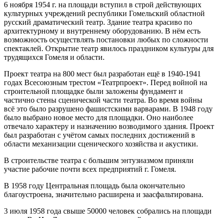
6 ноября 1954 г. на площади вступил в строй действующих
культурных учреждений республики Гомельский областной
русский драматический театр. Здание театра красиво по
архитектурному и внутреннему оборудованию. В нём есть
возможность осуществлять постановки любых по сложности
спектаклей. Открытие театр явилось праздником культуры для
трудящихся Гомеля и области.
Проект театра на 800 мест был разработан ещё в 1940-1941
годах Всесоюзным трестом «Театрпроект». Перед войной на
строительной площадке были заложены фундамент и
частично стены сценической части театра. Во время войны
всё это было разрушено фашистскими варварами. В 1948 году
было выбрано новое место для площадки. Оно наиболее
отвечало характеру и назначению возводимого здания. Проект
был разработан с учётом самых последних достижений в
области механизации сценического хозяйства и акустики.
В строительстве театра с большим энтузиазмом приняли
участие рабочие почти всех предприятий г. Гомеля.
В 1958 году Центральная площадь была окончательно
благоустроена, значительно расширена и заасфальтирована.
3 июля 1958 года свыше 50000 человек собрались на площади