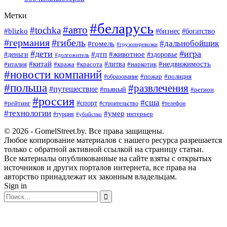
Метки
#беларусь
#авто
#tochka
#blizko
#богатство
#бизнес
#германия
#гибель
#дальнобойщик
#гомель
#грузоперевозки
#дети
#игра
#животное
#дтп
#деньги
#здоровье
#долгожитель
#китай
#недвижимость
#италия
#кража
#красота
#литва
#наркотик
#новости компаний
#пожар
#полиция
#образование
#польша
#развлечения
#путешествие
#пьяный
#регион
#россия
#сша
#спорт
#рейтинг
#строительство
#телефон
#технологии
#умер
#турция
интерьер
#убийство
© 2026 - GomelStreet.by. Все права защищены.
Любое копирование материалов с нашего ресурса разрешается
только с обратной активной ссылкой на страницу статьи.
Все материалы опубликованные на сайте взяты с открытых
источников и других порталов интернета, все права на
авторство принадлежат их законным владельцам.
Sign in