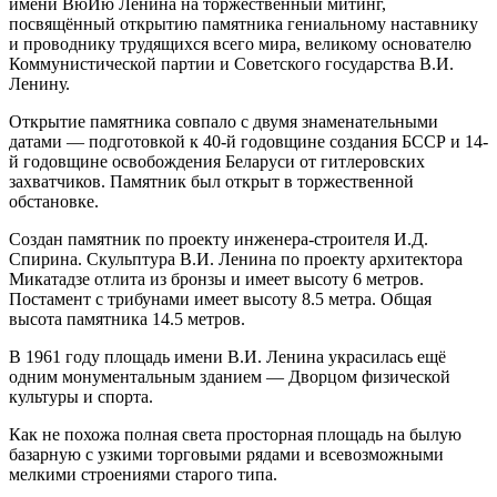
имени ВюИю Ленина на торжественный митинг,
посвящённый открытию памятника гениальному наставнику
и проводнику трудящихся всего мира, великому основателю
Коммунистической партии и Советского государства В.И.
Ленину.
Открытие памятника совпало с двумя знаменательными
датами — подготовкой к 40-й годовщине создания БССР и 14-
й годовщине освобождения Беларуси от гитлеровских
захватчиков. Памятник был открыт в торжественной
обстановке.
Создан памятник по проекту инженера-строителя И.Д.
Спирина. Скульптура В.И. Ленина по проекту архитектора
Микатадзе отлита из бронзы и имеет высоту 6 метров.
Постамент с трибунами имеет высоту 8.5 метра. Общая
высота памятника 14.5 метров.
В 1961 году площадь имени В.И. Ленина украсилась ещё
одним монументальным зданием — Дворцом физической
культуры и спорта.
Как не похожа полная света просторная площадь на былую
базарную с узкими торговыми рядами и всевозможными
мелкими строениями старого типа.