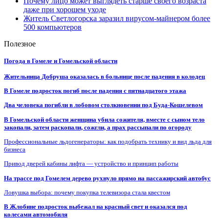
Почему лицо может выглядеть старше своего возраста
даже при хорошем уходе
Житель Светлогорска заразил вирусом-майнером более
500 компьютеров
Полезное
Погода в Гомеле и Гомельской области
Жительница Добруша оказалась в больнице после падения в колодец
В Гомеле подросток погиб после падения с пятнадцатого этажа
Два человека погибли в лобовом столкновении под Буда-Кошелевом
В Гомельской области женщина убила сожителя, вместе с сыном тело
закопали, затем раскопали, сожгли, а прах рассыпали по огороду
Профессиональные льдогенераторы: как подобрать технику и вид льда для
бизнеса
Привод дверей кабины лифта — устройство и принцип работы
На трассе под Гомелем дерево рухнуло прямо на пассажирский автобус
Ловушка выбора: почему покупка телевизора стала квестом
В Жлобине подросток выбежал на красный свет и оказался под
колесами автомобиля