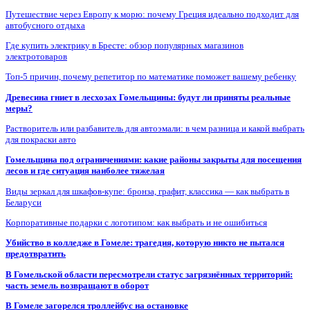
Путешествие через Европу к морю: почему Греция идеально подходит для
автобусного отдыха
Где купить электрику в Бресте: обзор популярных магазинов
электротоваров
Топ-5 причин, почему репетитор по математике поможет вашему ребенку
Древесина гниет в лесхозах Гомельщины: будут ли приняты реальные
меры?
Растворитель или разбавитель для автоэмали: в чем разница и какой выбрать
для покраски авто
Гомельщина под ограничениями: какие районы закрыты для посещения
лесов и где ситуация наиболее тяжелая
Виды зеркал для шкафов-купе: бронза, графит, классика — как выбрать в
Беларуси
Корпоративные подарки с логотипом: как выбрать и не ошибиться
Убийство в колледже в Гомеле: трагедия, которую никто не пытался
предотвратить
В Гомельской области пересмотрели статус загрязнённых территорий:
часть земель возвращают в оборот
В Гомеле загорелся троллейбус на остановке