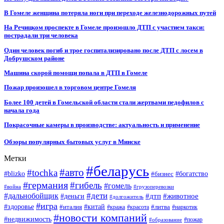
В Гомеле женщина потеряла ноги при переходе железнодорожных путей
На Речицком проспекте в Гомеле произошло ДТП с участием такси:
пострадали три человека
Один человек погиб и трое госпитализировано после ДТП с лосем в
Добрушском районе
Машина скорой помощи попала в ДТП в Гомеле
Пожар произошел в торговом центре Гомеля
Более 100 детей в Гомельской области стали жертвами педофилов с
начала года
Покрасочные камеры в производстве: актуальность и применение
Обзоры популярных бытовых услуг в Минске
Метки
#беларусь
#авто
#tochka
#blizko
#бизнес
#богатство
#германия
#гибель
#гомель
#война
#грузоперевозки
#дальнобойщик
#дети
#дтп
#животное
#деньги
#долгожитель
#игра
#китай
#здоровье
#литва
#италия
#кража
#красота
#наркотик
#новости компаний
#недвижимость
#пожар
#образование