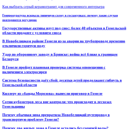
Как выбрать серый керамогранит для современного интерьера
Генпрокуратура вскрыла типичную схему в госзакупках: почему такие случаи
повторяются регулярно
Государственные активы идут под снос: более 40 объектов в Гомельской
области продают с условием сноса
В Новобелицком районе Гомеля из-за аварии на трубопроводе временно
отключили горячую воду
Удар по оборонному заводу в Брянске: война всё ближе к границам
Беларуси
В Гомеле пройдет плановая проверка системы оповещения с
включением электросирен
Система безопасности даёт сбой: десятки детей продолжают гибнуть в
Гомельской области
Киллеру из «банды Морозова» вынесли приговор в Гомеле
Сотни кубометров леса вне контроля: что происходит в лесхозах
Гомельщины
Почему обычная зима превратила Новобелицкий путепровод в
транспортную проблему Гомеля?
Почему два жилых дома в Гомеле остались без горячей воды?