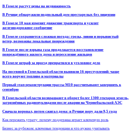
В Гомеле растут цены на недвижимость
В Речице обнаружили подпольный дом престарелых без лицензии
В Гомеле 10 мая изменят движение транспорта и усилят
железнодорожное сообщение
В Гомеле сохраняется сложная погода: грозы, ливни и порывистый
ветер, возможны локальные повреждения
В Гомеле после взрыва газа продолжается восстановление
повреждённого жилого дома и переселение жильцов
В Гомеле штраф за проезд превратился в уголовное дело
На посевной в Гомельской области выявили 16 преступлений: чаще
всего воруют топливо и материалы
Первый этап реконструкции трассы М10 рассчитывают завершить к
сентябрю
В Гомельской области возвращают в оборот более 1300 гектаров земель,
загрязнённых радионуклидами после аварии на Чернобыльской АЭС
Сначала воровал, потом сжигал дома: в Речице вору дали 9,5 года
Как пережить утрату: почему поддержка играет ключевую роль
Бизнес за рубежом: ключевые тенденции и что нужно учитывать