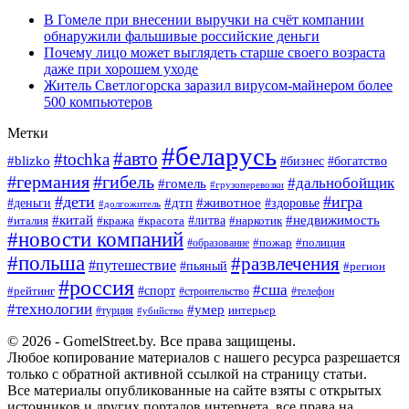
В Гомеле при внесении выручки на счёт компании
обнаружили фальшивые российские деньги
Почему лицо может выглядеть старше своего возраста
даже при хорошем уходе
Житель Светлогорска заразил вирусом-майнером более
500 компьютеров
Метки
#беларусь
#авто
#tochka
#blizko
#богатство
#бизнес
#германия
#гибель
#дальнобойщик
#гомель
#грузоперевозки
#дети
#игра
#животное
#дтп
#деньги
#здоровье
#долгожитель
#китай
#недвижимость
#италия
#кража
#красота
#литва
#наркотик
#новости компаний
#пожар
#полиция
#образование
#польша
#развлечения
#путешествие
#пьяный
#регион
#россия
#сша
#спорт
#рейтинг
#строительство
#телефон
#технологии
#умер
#турция
интерьер
#убийство
© 2026 - GomelStreet.by. Все права защищены.
Любое копирование материалов с нашего ресурса разрешается
только с обратной активной ссылкой на страницу статьи.
Все материалы опубликованные на сайте взяты с открытых
источников и других порталов интернета, все права на