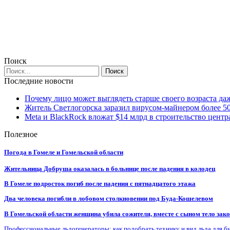
Поиск
Последние новости
Почему лицо может выглядеть старше своего возраста да
Житель Светлогорска заразил вирусом-майнером более 5
Meta и BlackRock вложат $14 млрд в строительство центр
Полезное
Погода в Гомеле и Гомельской области
Жительница Добруша оказалась в больнице после падения в колодец
В Гомеле подросток погиб после падения с пятнадцатого этажа
Два человека погибли в лобовом столкновении под Буда-Кошелевом
В Гомельской области женщина убила сожителя, вместе с сыном тело закоп
Профессиональные льдогенераторы: как подобрать технику и вид льда для б