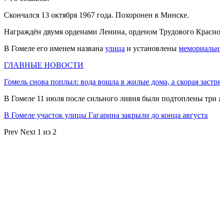
Скончался 13 октября 1967 года. Похоронен в Минске.
Награждён двумя орденами Ленина, орденом Трудового Красн
В Гомеле его именем названа
улица
и установлены
мемориальн
ГЛАВНЫЕ НОВОСТИ
Гомель снова поплыл: вода вошла в жилые дома, а скорая застр
В Гомеле 11 июля после сильного ливня были подтоплены три
В Гомеле участок улицы Гагарина закрыли до конца августа
Prev
Next
1 из 2