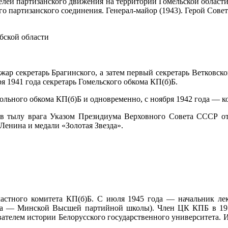
елей партизанского движения на территории Гомельской област
о партизанского соединения. Генерал-майор (1943). Герой Совет
бской области
ожар секретарь Брагинского, а затем первый секретарь Ветковск
ря 1941 года секретарь Гомельского обкома КП(б)Б.
ольного обкома КП(б)Б и одновременно, с ноября 1942 года — к
в тылу врага Указом Президиума Верховного Совета СССР от
Ленина и медали «Золотая Звезда».
ластного комитета КП(б)Б. С июля 1945 года — начальник ле
 — Минской Высшей партийной школы). Член ЦК КПБ в 1952-5
авателем истории Белорусского государственного университета.