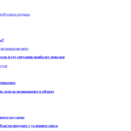
втобусного отдыха
ры?
для покраски авто
сов и где ситуация наиболее тяжелая
аруси
отвратить
сть земель возвращают в оборот
ряются регулярно
области продают с условием сноса