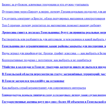
Бизнес за рубежом: ключевые тенденции и что нужно учитывать
Путешествие через Европу к морю: почему Греция идеально подходит для а
Где купить электрику в Бресте: обзор популярных магазинов электротоваров
Топ-5 причин, почему репетитор по математике поможет вашему ребенку
Древесина гниет в лесхозах Гомельщины: будут ли приняты реальные ме
Растворитель или разбавитель для автоэмали: в чем разница и какой выбрать 
Гомельщина под ограничениями: какие районы закрыты для посещения ле
Виды зеркал для шкафов-купе: бронза, графит, классика — как выбрать в Бел
Корпоративные подарки с логотипом: как выбрать и не ошибиться
Убийство в колледже в Гомеле: трагедия, которую никто не пытался пред
В Гомельской области пересмотрели статус загрязнённых территорий: ча
В Гомеле загорелся троллейбус на остановке
Как выбрать серый керамогранит для современного интерьера
Генпрокуратура вскрыла типичную схему в госзакупках: почему такие случаи повто
Государственные активы идут под снос: более 40 объектов в Гомельской 