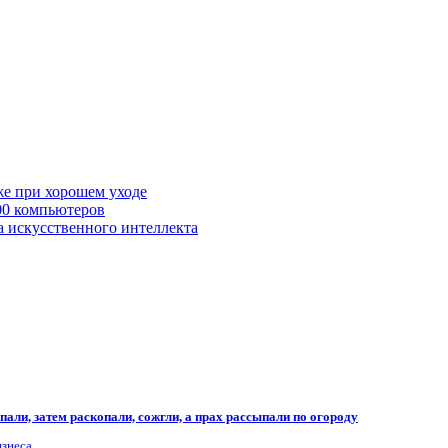
же при хорошем уходе
00 компьютеров
а искусственного интеллекта
али, затем раскопали, сожгли, а прах рассыпали по огороду
изнеса