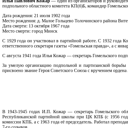
Илья Павлович Кожар
— один из организаторов и руководит
подпольного областного комитета КП(б)Б, командир Гомельског
Дата рождения: 21 июля 1902 года
Место рождения: д. Малое Гольцево Толочинского района Вите
Дата смерти: 13 октября 1967 года
Место смерти: город Минск
С 1929 года он участвовал в партийной работе. С 1932 года К
ответственного секретаря газеты «Гомельская правда», а с янва
С августа 1941 года Илья Кожар — секретарь Гомельского подп
За умелую организацию подпольной и партизанской борьбы 
присвоено звание Героя Советского Союза с вручением ордена 
В 1943-1945 годах И.П. Кожар — секретарь Гомельского об
Республиканской партийной школы при ЦК КПБ (с 1956 года
комиссии КПБ, а с 1963 года её председатель. Работал препод
7-го созывов.