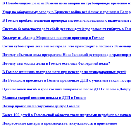
В Новобелицком районе Гомеля из-за аварии на трубопроводе временно 
Удар по оборонному заводу в Брянске: война всё ближе к границам Белар
В Гомеле пройдет плановая проверка системы оповещения с включением 
Система безопасности даёт сбой: десятки детей продолжают гибнуть в Го
Киллеру из «банды Морозова» вынесли приговор в Гомеле
Сотни кубометров леса вне контроля: что происходит в лесхозах Гомель
Почему обычная зима превратила Новобелицкий путепровод в транспорт
Почему два жилых дома в Гомеле остались без горячей воды?
В Гомеле женщина потеряла ноги при переходе железнодорожных путей
На Речицком проспекте в Гомеле произошло ДТП с участием такси: постр
Один человек погиб и трое госпитализировано после ДТП с лосем в Добр
Машина скорой помощи попала в ДТП в Гомеле
Пожар произошел в торговом центре Гомеля
Более 100 детей в Гомельской области стали жертвами педофилов с начал
Покрасочные камеры в производстве: актуальность и применение