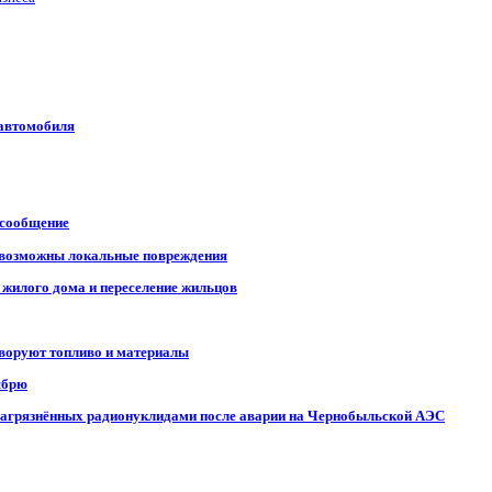
 автомобиля
 сообщение
, возможны локальные повреждения
 жилого дома и переселение жильцов
 воруют топливо и материалы
ябрю
, загрязнённых радионуклидами после аварии на Чернобыльской АЭС