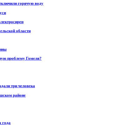
отключили горячую воду
уси
электросирен
мельской области
щины
ную проблему Гомеля?
адали три человека
ушском районе
а года