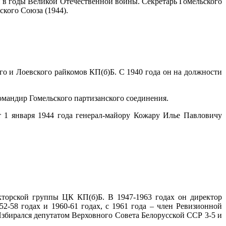
и в годы Великой Отечественной войны. Секретарь Гомельского
ского Союза (1944).
ого и Лоевского райкомов КП(б)Б. С 1940 года он на должности
омандир Гомельского партизанского соединения.
 1 января 1944 года генерал-майору Кожару Илье Павловичу
кторской группы ЦК КП(б)Б. В 1947-1963 годах он директор
8 годах и 1960-61 годах, с 1961 года – член Ревизионной
 Избирался депутатом Верховного Совета Белорусской ССР 3-5 и