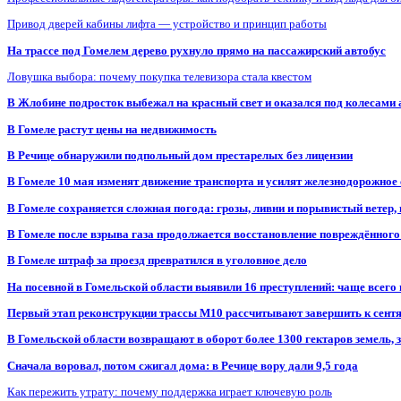
Привод дверей кабины лифта — устройство и принцип работы
На трассе под Гомелем дерево рухнуло прямо на пассажирский автобус
Ловушка выбора: почему покупка телевизора стала квестом
В Жлобине подросток выбежал на красный свет и оказался под колесами
В Гомеле растут цены на недвижимость
В Речице обнаружили подпольный дом престарелых без лицензии
В Гомеле 10 мая изменят движение транспорта и усилят железнодорожное
В Гомеле сохраняется сложная погода: грозы, ливни и порывистый ветер
В Гомеле после взрыва газа продолжается восстановление повреждённого
В Гомеле штраф за проезд превратился в уголовное дело
На посевной в Гомельской области выявили 16 преступлений: чаще всего
Первый этап реконструкции трассы М10 рассчитывают завершить к сент
В Гомельской области возвращают в оборот более 1300 гектаров земель
Сначала воровал, потом сжигал дома: в Речице вору дали 9,5 года
Как пережить утрату: почему поддержка играет ключевую роль