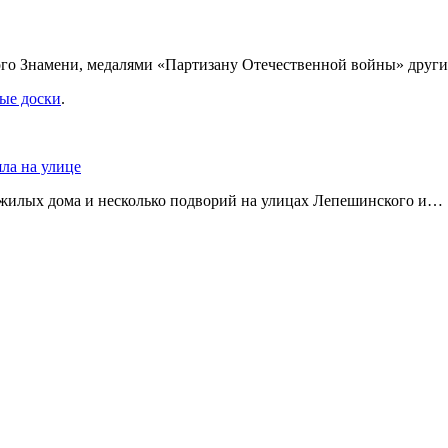
ого Знамени, медалями «Партизану Отечественной войны» друг
ые доски
.
яла на улице
 жилых дома и несколько подворий на улицах Лепешинского и…