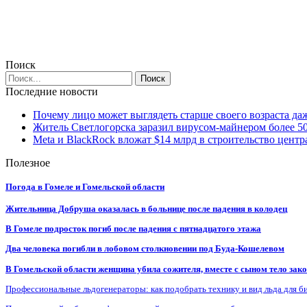
Поиск
Последние новости
Почему лицо может выглядеть старше своего возраста да
Житель Светлогорска заразил вирусом-майнером более 5
Meta и BlackRock вложат $14 млрд в строительство центр
Полезное
Погода в Гомеле и Гомельской области
Жительница Добруша оказалась в больнице после падения в колодец
В Гомеле подросток погиб после падения с пятнадцатого этажа
Два человека погибли в лобовом столкновении под Буда-Кошелевом
В Гомельской области женщина убила сожителя, вместе с сыном тело закоп
Профессиональные льдогенераторы: как подобрать технику и вид льда для б