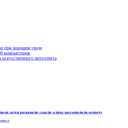
же при хорошем уходе
00 компьютеров
а искусственного интеллекта
али, затем раскопали, сожгли, а прах рассыпали по огороду
изнеса