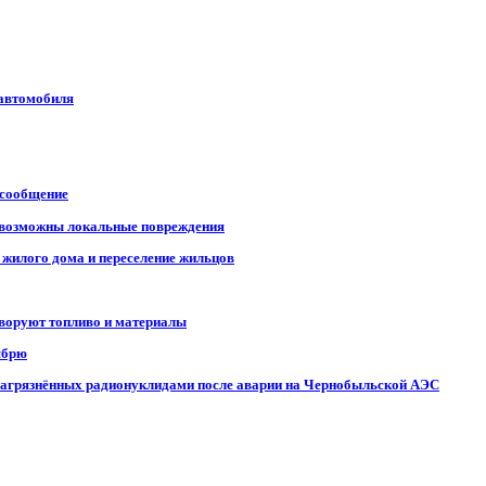
 автомобиля
 сообщение
, возможны локальные повреждения
 жилого дома и переселение жильцов
 воруют топливо и материалы
ябрю
, загрязнённых радионуклидами после аварии на Чернобыльской АЭС