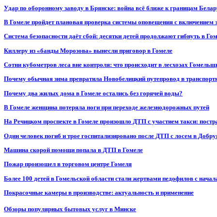
Удар по оборонному заводу в Брянске: война всё ближе к границам Белар
В Гомеле пройдет плановая проверка системы оповещения с включением 
Система безопасности даёт сбой: десятки детей продолжают гибнуть в Го
Киллеру из «банды Морозова» вынесли приговор в Гомеле
Сотни кубометров леса вне контроля: что происходит в лесхозах Гомель
Почему обычная зима превратила Новобелицкий путепровод в транспорт
Почему два жилых дома в Гомеле остались без горячей воды?
В Гомеле женщина потеряла ноги при переходе железнодорожных путей
На Речицком проспекте в Гомеле произошло ДТП с участием такси: постр
Один человек погиб и трое госпитализировано после ДТП с лосем в Добр
Машина скорой помощи попала в ДТП в Гомеле
Пожар произошел в торговом центре Гомеля
Более 100 детей в Гомельской области стали жертвами педофилов с начал
Покрасочные камеры в производстве: актуальность и применение
Обзоры популярных бытовых услуг в Минске