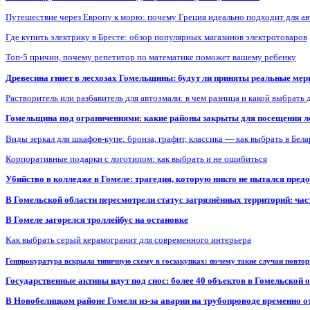
Путешествие через Европу к морю: почему Греция идеально подходит для а
Где купить электрику в Бресте: обзор популярных магазинов электротоваров
Топ-5 причин, почему репетитор по математике поможет вашему ребенку
Древесина гниет в лесхозах Гомельщины: будут ли приняты реальные ме
Растворитель или разбавитель для автоэмали: в чем разница и какой выбрать 
Гомельщина под ограничениями: какие районы закрыты для посещения ле
Виды зеркал для шкафов-купе: бронза, графит, классика — как выбрать в Бел
Корпоративные подарки с логотипом: как выбрать и не ошибиться
Убийство в колледже в Гомеле: трагедия, которую никто не пытался пред
В Гомельской области пересмотрели статус загрязнённых территорий: ча
В Гомеле загорелся троллейбус на остановке
Как выбрать серый керамогранит для современного интерьера
Генпрокуратура вскрыла типичную схему в госзакупках: почему такие случаи повто
Государственные активы идут под снос: более 40 объектов в Гомельской 
В Новобелицком районе Гомеля из-за аварии на трубопроводе временно 