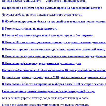
Привод дверей кабины лифта — устройство и принцип работы
На трассе под Гомелем дерево рухнуло прямо на пассажирский автобус
Ловушка выбора: почему покупка телевизора стала квестом
В Жлобине подросток выбежал на красный свет и оказался под колесами
В Гомеле растут цены на недвижимость
В Речице обнаружили подпольный дом престарелых без лицензии
В Гомеле 10 мая изменят движение транспорта и усилят железнодорожное
В Гомеле сохраняется сложная погода: грозы, ливни и порывистый ветер
В Гомеле после взрыва газа продолжается восстановление повреждённого
В Гомеле штраф за проезд превратился в уголовное дело
На посевной в Гомельской области выявили 16 преступлений: чаще всего
Первый этап реконструкции трассы М10 рассчитывают завершить к сент
В Гомельской области возвращают в оборот более 1300 гектаров земель
Сначала воровал, потом сжигал дома: в Речице вору дали 9,5 года
Как пережить утрату: почему поддержка играет ключевую роль
Бизнес за рубежом: ключевые тенденции и что нужно учитывать