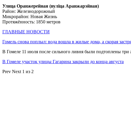
Улица Оранжерейная (вулiца Аранжарэйная)
Район: Железнодорожный
Микрорайон: Новая Жизнь
Протяжённость: 1850 метров
ГЛАВНЫЕ НОВОСТИ
Гомель снова поплыл: вода вошла в жилые дома, а скорая застр
В Гомеле 11 июля после сильного ливня были подтоплены три
В Гомеле участок улицы Гагарина закрыли до конца августа
Prev
Next
1 из 2