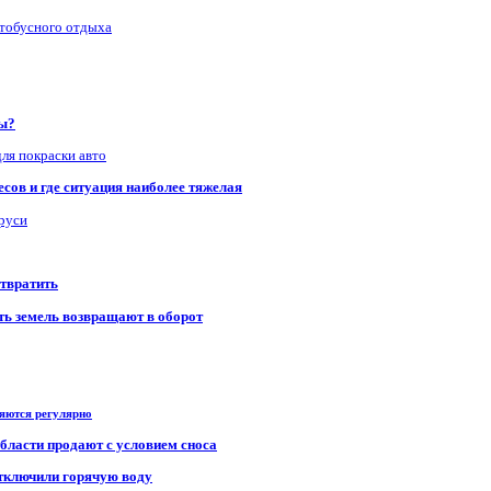
втобусного отдыха
ры?
для покраски авто
сов и где ситуация наиболее тяжелая
аруси
отвратить
сть земель возвращают в оборот
ряются регулярно
области продают с условием сноса
отключили горячую воду