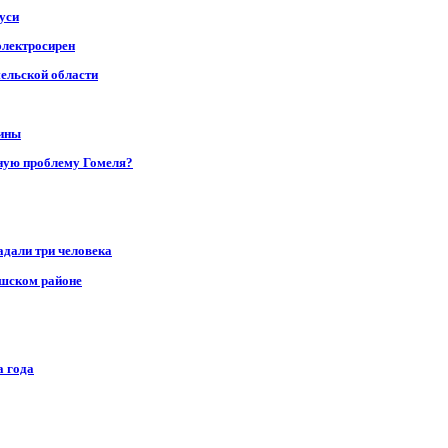
уси
электросирен
мельской области
щины
ную проблему Гомеля?
адали три человека
ушском районе
а года