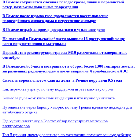
В Гомеле сохраняется сложная погода: грозы, ливни и порывистый
ветер, возможны локальные повреждения
В Гомеле после взрыва газа продолжается восстановление
повреждённого жилого дома и переселение жильцов
В Гомеле штраф за проезд превратился в уголовное дело
На посевной в Гомельской области выявили 16 преступлений: чаще
всего воруют топливо и материалы
Первый этап реконструкции трассы М10 рассчитывают завершить к
сентябрю
В Гомельской области возвращают в оборот более 1300 гектаров земель,
загрязнённых радионуклидами после аварии на Чернобыльской АЭС
Сначала воровал, потом сжигал дома: в Речице вору дали 9,5 года
Как пережить утрату: почему поддержка играет ключевую роль
Бизнес за рубежом: ключевые тенденции и что нужно учитывать
Путешествие через Европу к морю: почему Греция идеально подходит для
автобусного отдыха
Где купить электрику в Бресте: обзор популярных магазинов
электротоваров
Топ-5 причин, почему репетитор по математике поможет вашему ребенку