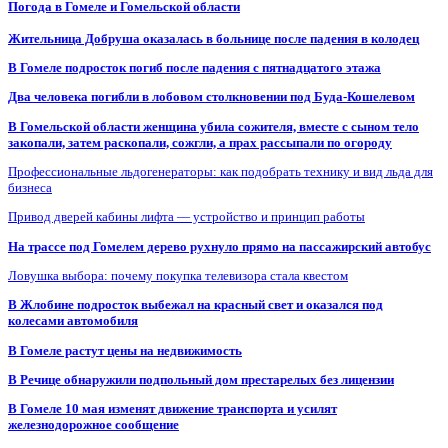
Погода в Гомеле и Гомельской области
Жительница Добруша оказалась в больнице после падения в колодец
В Гомеле подросток погиб после падения с пятнадцатого этажа
Два человека погибли в лобовом столкновении под Буда-Кошелевом
В Гомельской области женщина убила сожителя, вместе с сыном тело
закопали, затем раскопали, сожгли, а прах рассыпали по огороду
Профессиональные льдогенераторы: как подобрать технику и вид льда для
бизнеса
Привод дверей кабины лифта — устройство и принцип работы
На трассе под Гомелем дерево рухнуло прямо на пассажирский автобус
Ловушка выбора: почему покупка телевизора стала квестом
В Жлобине подросток выбежал на красный свет и оказался под
колесами автомобиля
В Гомеле растут цены на недвижимость
В Речице обнаружили подпольный дом престарелых без лицензии
В Гомеле 10 мая изменят движение транспорта и усилят
железнодорожное сообщение