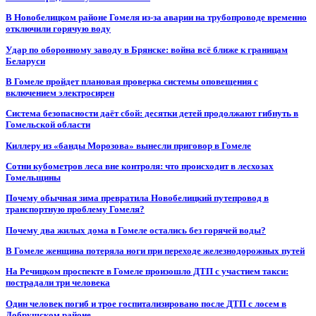
В Новобелицком районе Гомеля из-за аварии на трубопроводе временно
отключили горячую воду
Удар по оборонному заводу в Брянске: война всё ближе к границам
Беларуси
В Гомеле пройдет плановая проверка системы оповещения с
включением электросирен
Система безопасности даёт сбой: десятки детей продолжают гибнуть в
Гомельской области
Киллеру из «банды Морозова» вынесли приговор в Гомеле
Сотни кубометров леса вне контроля: что происходит в лесхозах
Гомельщины
Почему обычная зима превратила Новобелицкий путепровод в
транспортную проблему Гомеля?
Почему два жилых дома в Гомеле остались без горячей воды?
В Гомеле женщина потеряла ноги при переходе железнодорожных путей
На Речицком проспекте в Гомеле произошло ДТП с участием такси:
пострадали три человека
Один человек погиб и трое госпитализировано после ДТП с лосем в
Добрушском районе