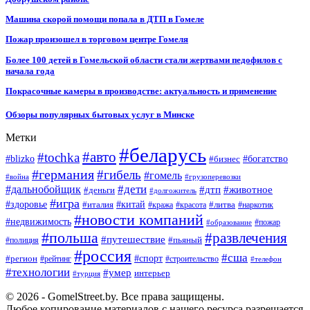
Машина скорой помощи попала в ДТП в Гомеле
Пожар произошел в торговом центре Гомеля
Более 100 детей в Гомельской области стали жертвами педофилов с
начала года
Покрасочные камеры в производстве: актуальность и применение
Обзоры популярных бытовых услуг в Минске
Метки
#беларусь
#авто
#tochka
#blizko
#бизнес
#богатство
#германия
#гибель
#гомель
#война
#грузоперевозки
#дальнобойщик
#дети
#дтп
#животное
#деньги
#долгожитель
#игра
#китай
#здоровье
#литва
#италия
#кража
#красота
#наркотик
#новости компаний
#недвижимость
#пожар
#образование
#польша
#развлечения
#путешествие
#пьяный
#полиция
#россия
#сша
#спорт
#регион
#рейтинг
#строительство
#телефон
#технологии
#умер
интерьер
#турция
© 2026 - GomelStreet.by. Все права защищены.
Любое копирование материалов с нашего ресурса разрешается