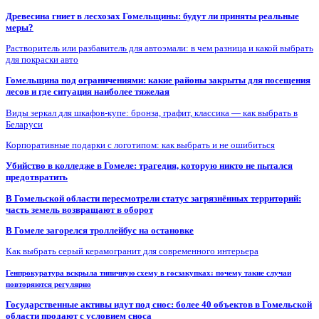
Древесина гниет в лесхозах Гомельщины: будут ли приняты реальные
меры?
Растворитель или разбавитель для автоэмали: в чем разница и какой выбрать
для покраски авто
Гомельщина под ограничениями: какие районы закрыты для посещения
лесов и где ситуация наиболее тяжелая
Виды зеркал для шкафов-купе: бронза, графит, классика — как выбрать в
Беларуси
Корпоративные подарки с логотипом: как выбрать и не ошибиться
Убийство в колледже в Гомеле: трагедия, которую никто не пытался
предотвратить
В Гомельской области пересмотрели статус загрязнённых территорий:
часть земель возвращают в оборот
В Гомеле загорелся троллейбус на остановке
Как выбрать серый керамогранит для современного интерьера
Генпрокуратура вскрыла типичную схему в госзакупках: почему такие случаи
повторяются регулярно
Государственные активы идут под снос: более 40 объектов в Гомельской
области продают с условием сноса