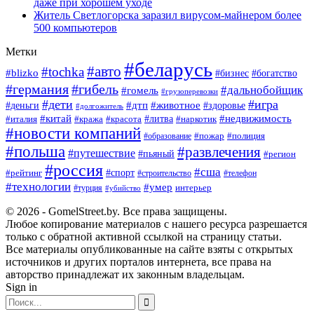
даже при хорошем уходе
Житель Светлогорска заразил вирусом-майнером более
500 компьютеров
Метки
#беларусь
#авто
#tochka
#blizko
#богатство
#бизнес
#германия
#гибель
#дальнобойщик
#гомель
#грузоперевозки
#дети
#игра
#животное
#дтп
#деньги
#здоровье
#долгожитель
#китай
#недвижимость
#италия
#кража
#красота
#литва
#наркотик
#новости компаний
#пожар
#полиция
#образование
#польша
#развлечения
#путешествие
#пьяный
#регион
#россия
#сша
#спорт
#рейтинг
#строительство
#телефон
#технологии
#умер
#турция
интерьер
#убийство
© 2026 - GomelStreet.by. Все права защищены.
Любое копирование материалов с нашего ресурса разрешается
только с обратной активной ссылкой на страницу статьи.
Все материалы опубликованные на сайте взяты с открытых
источников и других порталов интернета, все права на
авторство принадлежат их законным владельцам.
Sign in