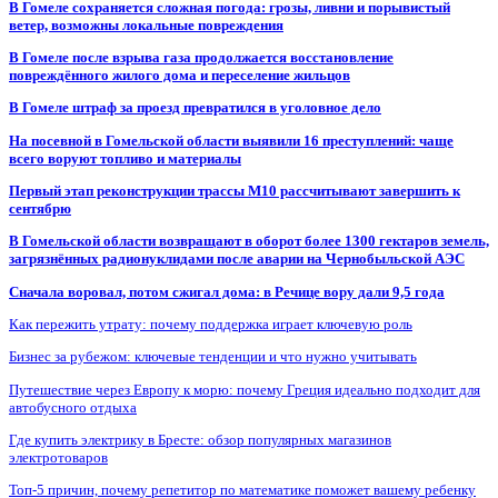
В Гомеле сохраняется сложная погода: грозы, ливни и порывистый
ветер, возможны локальные повреждения
В Гомеле после взрыва газа продолжается восстановление
повреждённого жилого дома и переселение жильцов
В Гомеле штраф за проезд превратился в уголовное дело
На посевной в Гомельской области выявили 16 преступлений: чаще
всего воруют топливо и материалы
Первый этап реконструкции трассы М10 рассчитывают завершить к
сентябрю
В Гомельской области возвращают в оборот более 1300 гектаров земель,
загрязнённых радионуклидами после аварии на Чернобыльской АЭС
Сначала воровал, потом сжигал дома: в Речице вору дали 9,5 года
Как пережить утрату: почему поддержка играет ключевую роль
Бизнес за рубежом: ключевые тенденции и что нужно учитывать
Путешествие через Европу к морю: почему Греция идеально подходит для
автобусного отдыха
Где купить электрику в Бресте: обзор популярных магазинов
электротоваров
Топ-5 причин, почему репетитор по математике поможет вашему ребенку