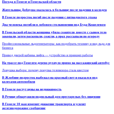
Погода в Гомеле и Гомельской области
Жительница Добруша оказалась в больнице после падения в колодец
В Гомеле подросток погиб после падения с пятнадцатого этажа
Два человека погибли в лобовом столкновении под Буда-Кошелевом
В Гомельской области женщина убила сожителя, вместе с сыном тело
закопали, затем раскопали, сожгли, а прах рассыпали по огороду
Профессиональные льдогенераторы: как подобрать технику и вид льда для
бизнеса
Привод дверей кабины лифта — устройство и принцип работы
На трассе под Гомелем дерево рухнуло прямо на пассажирский автобус
Ловушка выбора: почему покупка телевизора стала квестом
В Жлобине подросток выбежал на красный свет и оказался под
колесами автомобиля
В Гомеле растут цены на недвижимость
В Речице обнаружили подпольный дом престарелых без лицензии
В Гомеле 10 мая изменят движение транспорта и усилят
железнодорожное сообщение