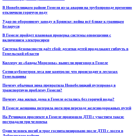
В Новобелицком районе Гомеля из-за аварии на трубопроводе временно
отключили горячую воду
Удар по оборонному заводу в Брянске: война всё ближе к границам
Беларуси
В Гомеле пройдет плановая проверка системы оповещения с
включением электросирен
Система безопасности даёт сбой: десятки детей продолжают гибнуть в
Гомельской области
Киллеру из «банды Морозова» вынесли приговор в Гомеле
Сотни кубометров леса вне контроля: что происходит в лесхозах
Гомельщины
Почему обычная зима превратила Новобелицкий путепровод в
транспортную проблему Гомеля?
Почему два жилых дома в Гомеле остались без горячей воды?
В Гомеле женщина потеряла ноги при переходе железнодорожных путей
На Речицком проспекте в Гомеле произошло ДТП с участием такси:
пострадали три человека
Один человек погиб и трое госпитализировано после ДТП с лосем в
Добрушском районе