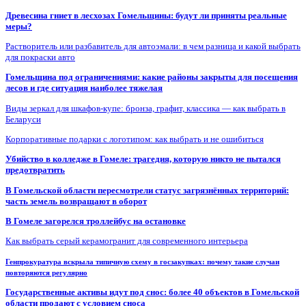
Древесина гниет в лесхозах Гомельщины: будут ли приняты реальные
меры?
Растворитель или разбавитель для автоэмали: в чем разница и какой выбрать
для покраски авто
Гомельщина под ограничениями: какие районы закрыты для посещения
лесов и где ситуация наиболее тяжелая
Виды зеркал для шкафов-купе: бронза, графит, классика — как выбрать в
Беларуси
Корпоративные подарки с логотипом: как выбрать и не ошибиться
Убийство в колледже в Гомеле: трагедия, которую никто не пытался
предотвратить
В Гомельской области пересмотрели статус загрязнённых территорий:
часть земель возвращают в оборот
В Гомеле загорелся троллейбус на остановке
Как выбрать серый керамогранит для современного интерьера
Генпрокуратура вскрыла типичную схему в госзакупках: почему такие случаи
повторяются регулярно
Государственные активы идут под снос: более 40 объектов в Гомельской
области продают с условием сноса