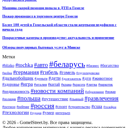
Машина скорой помощи попала в ДТП в Гомеле
Пожар произошел в торговом центре Гомеля
Более 100 детей в Гомельской области стали жертвами педофилов с
начала года
Покрасочные камеры в производстве: актуальность и применение
Обзоры популярных бытовых услуг в Минске
Метки
#беларусь
#авто
#tochka
#blizko
#бизнес
#богатство
#германия
#гибель
#гомель
#война
#грузоперевозки
#дальнобойщик
#дети
#дтп
#животное
#деньги
#долгожитель
#игра
#китай
#здоровье
#литва
#италия
#кража
#красота
#наркотик
#новости компаний
#недвижимость
#пожар
#образование
#польша
#развлечения
#путешествие
#пьяный
#полиция
#россия
#сша
#спорт
#регион
#рейтинг
#строительство
#телефон
#технологии
#умер
интерьер
#турция
© 2026 - GomelStreet.by. Все права защищены.
Любое копирование материалов с нашего ресурса разрешается