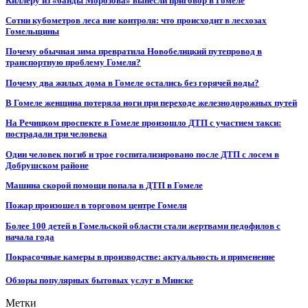
Киллеру из «банды Морозова» вынесли приговор в Гомеле
Сотни кубометров леса вне контроля: что происходит в лесхозах
Гомельщины
Почему обычная зима превратила Новобелицкий путепровод в
транспортную проблему Гомеля?
Почему два жилых дома в Гомеле остались без горячей воды?
В Гомеле женщина потеряла ноги при переходе железнодорожных путей
На Речицком проспекте в Гомеле произошло ДТП с участием такси:
пострадали три человека
Один человек погиб и трое госпитализировано после ДТП с лосем в
Добрушском районе
Машина скорой помощи попала в ДТП в Гомеле
Пожар произошел в торговом центре Гомеля
Более 100 детей в Гомельской области стали жертвами педофилов с
начала года
Покрасочные камеры в производстве: актуальность и применение
Обзоры популярных бытовых услуг в Минске
Метки