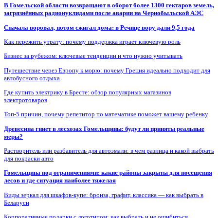
В Гомельской области возвращают в оборот более 1300 гектаров земель,
загрязнённых радионуклидами после аварии на Чернобыльской АЭС
Сначала воровал, потом сжигал дома: в Речице вору дали 9,5 года
Как пережить утрату: почему поддержка играет ключевую роль
Бизнес за рубежом: ключевые тенденции и что нужно учитывать
Путешествие через Европу к морю: почему Греция идеально подходит для
автобусного отдыха
Где купить электрику в Бресте: обзор популярных магазинов
электротоваров
Топ-5 причин, почему репетитор по математике поможет вашему ребенку
Древесина гниет в лесхозах Гомельщины: будут ли приняты реальные
меры?
Растворитель или разбавитель для автоэмали: в чем разница и какой выбрать
для покраски авто
Гомельщина под ограничениями: какие районы закрыты для посещения
лесов и где ситуация наиболее тяжелая
Виды зеркал для шкафов-купе: бронза, графит, классика — как выбрать в
Беларуси
Корпоративные подарки с логотипом: как выбрать и не ошибиться