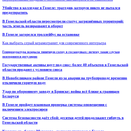
Убийство в колледже в Гомеле: трагедия, которую никто не пытался
предотвратить
В Гомельской области пересмотрели статус загрязнённых территорий:
часть земель возвращают в оборот
В Гомеле загорелся троллейбус на остановке
Как выбрать серый керамогранит для современного интерьера
Генпрокуратура вскрыла типичную схему в госзакупках: почему такие случаи
повторяются регулярно
Государственные активы идут под снос: более 40 объектов в Гомельской
области продают с условием сноса
В Новобелицком районе Гомеля из-за аварии на трубопроводе временно
отключили горячую воду
Удар по оборонному заводу в Брянске: война всё ближе к границам
Беларуси
В Гомеле пройдет плановая проверка системы оповещения с
включением электросирен
Система безопасности даёт сбой: десятки детей продолжают гибнуть в
Гомельской области