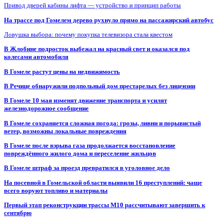
Привод дверей кабины лифта — устройство и принцип работы
На трассе под Гомелем дерево рухнуло прямо на пассажирский автобус
Ловушка выбора: почему покупка телевизора стала квестом
В Жлобине подросток выбежал на красный свет и оказался под
колесами автомобиля
В Гомеле растут цены на недвижимость
В Речице обнаружили подпольный дом престарелых без лицензии
В Гомеле 10 мая изменят движение транспорта и усилят
железнодорожное сообщение
В Гомеле сохраняется сложная погода: грозы, ливни и порывистый
ветер, возможны локальные повреждения
В Гомеле после взрыва газа продолжается восстановление
повреждённого жилого дома и переселение жильцов
В Гомеле штраф за проезд превратился в уголовное дело
На посевной в Гомельской области выявили 16 преступлений: чаще
всего воруют топливо и материалы
Первый этап реконструкции трассы М10 рассчитывают завершить к
сентябрю