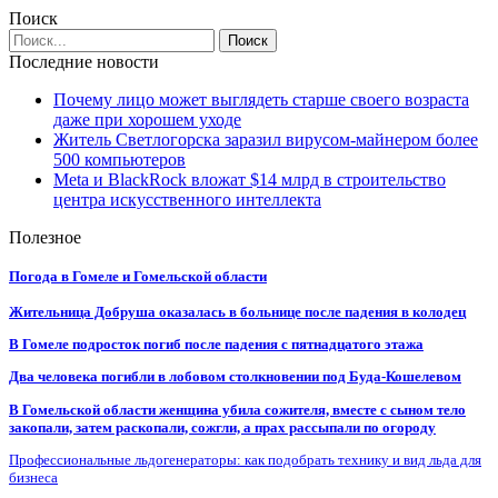
Поиск
Последние новости
Почему лицо может выглядеть старше своего возраста
даже при хорошем уходе
Житель Светлогорска заразил вирусом-майнером более
500 компьютеров
Meta и BlackRock вложат $14 млрд в строительство
центра искусственного интеллекта
Полезное
Погода в Гомеле и Гомельской области
Жительница Добруша оказалась в больнице после падения в колодец
В Гомеле подросток погиб после падения с пятнадцатого этажа
Два человека погибли в лобовом столкновении под Буда-Кошелевом
В Гомельской области женщина убила сожителя, вместе с сыном тело
закопали, затем раскопали, сожгли, а прах рассыпали по огороду
Профессиональные льдогенераторы: как подобрать технику и вид льда для
бизнеса