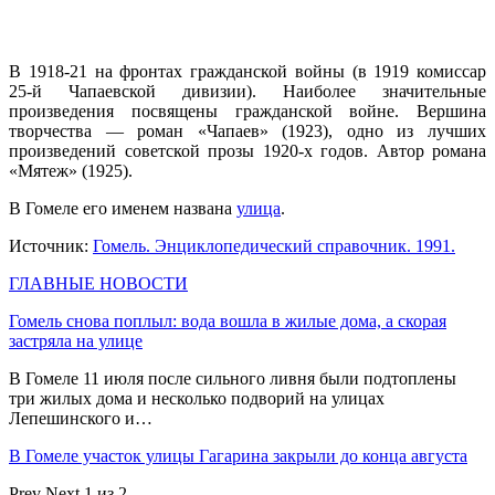
В 1918-21 на фронтах гражданской войны (в 1919 комиссар
25-й Чапаевской дивизии). Наиболее значительные
произведения посвящены гражданской войне. Вершина
творчества — роман «Чапаев» (1923), одно из лучших
произведений советской прозы 1920-х годов. Автор романа
«Мятеж» (1925).
В Гомеле его именем названа
улица
.
Источник:
Гомель. Энциклопедический справочник. 1991.
ГЛАВНЫЕ НОВОСТИ
Гомель снова поплыл: вода вошла в жилые дома, а скорая
застряла на улице
В Гомеле 11 июля после сильного ливня были подтоплены
три жилых дома и несколько подворий на улицах
Лепешинского и…
В Гомеле участок улицы Гагарина закрыли до конца августа
Prev
Next
1 из 2