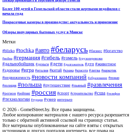
Пожар произошел в торговом центре Гомеля
Более 100 детей в Гомельской области стали жертвами педофилов с
начала года
Покрасочные камеры в производстве: актуальность и применение
Обзоры популярных бытовых услуг в Минске
Метки
#беларусь
#авто
#tochka
#blizko
#бизнес
#богатство
#германия
#гибель
#гомель
#война
#грузоперевозки
#дальнобойщик
#дети
#дтп
#животное
#деньги
#долгожитель
#игра
#китай
#здоровье
#литва
#италия
#кража
#красота
#наркотик
#новости компаний
#недвижимость
#пожар
#образование
#польша
#развлечения
#путешествие
#пьяный
#полиция
#россия
#сша
#спорт
#регион
#рейтинг
#строительство
#телефон
#технологии
#умер
интерьер
#турция
© 2026 - GomelStreet.by. Все права защищены.
Любое копирование материалов с нашего ресурса разрешается
только с обратной активной ссылкой на страницу статьи.
Все материалы опубликованные на сайте взяты с открытых
источников и других порталов интернета, все права на