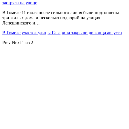
застряла на улице
В Гомеле 11 июля после сильного ливня были подтоплены
три жилых дома и несколько подворий на улицах
Лепешинского и…
В Гомеле участок улицы Гагарина закрыли до конца августа
Prev
Next
1 из 2