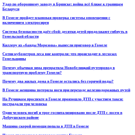
Удар по оборонному заводу в Брянске: война всё ближе к границам
Беларуси
В Гомеле пройдет плановая проверка системы оповещения с
включением электросирен
Система безопасности даёт сбой: десятки детей продолжают гибнуть в
Гомельской области
Киллеру из «банды Морозова» вынесли приговор в Гомеле
Сотни кубометров леса вне контроля: что происходит в лесхозах
Гомельщины
Почему обычная зима превратила Новобелицкий путепровод в
транспортную проблему Гомеля?
Почему два жилых дома в Гомеле остались без горячей воды?
В Гомеле женщина потеряла ноги при переходе железнодорожных путей
На Речицком проспекте в Гомеле произошло ДТП с участием такси:
пострадали три человека
Один человек погиб и трое госпитализировано после ДТП с лосем в
Добрушском районе
Машина скорой помощи попала в ДТП в Гомеле