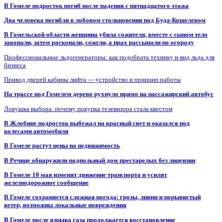
В Гомеле подросток погиб после падения с пятнадцатого этажа
Два человека погибли в лобовом столкновении под Буда-Кошелевом
В Гомельской области женщина убила сожителя, вместе с сыном тело
закопали, затем раскопали, сожгли, а прах рассыпали по огороду
Профессиональные льдогенераторы: как подобрать технику и вид льда для
бизнеса
Привод дверей кабины лифта — устройство и принцип работы
На трассе под Гомелем дерево рухнуло прямо на пассажирский автобус
Ловушка выбора: почему покупка телевизора стала квестом
В Жлобине подросток выбежал на красный свет и оказался под
колесами автомобиля
В Гомеле растут цены на недвижимость
В Речице обнаружили подпольный дом престарелых без лицензии
В Гомеле 10 мая изменят движение транспорта и усилят
железнодорожное сообщение
В Гомеле сохраняется сложная погода: грозы, ливни и порывистый
ветер, возможны локальные повреждения
В Гомеле после взрыва газа продолжается восстановление