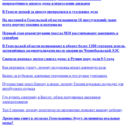
повреждённого жилого дома и переселение жильцов
В Гомеле штраф за проезд превратился в уголовное дело
На посевной в Гомельской области выявили 16 преступлений: чаще
всего воруют топливо и материалы
Первый этап реконструкции трассы М10 рассчитывают завершить к
сентябрю
В Гомельской области возвращают в оборот более 1300 гектаров земель,
загрязнённых радионуклидами после аварии на Чернобыльской АЭС
Сначала воровал, потом сжигал дома: в Речице вору дали 9,5 года
Как пережить утрату: почему поддержка играет ключевую роль
Бизнес за рубежом: ключевые тенденции и что нужно учитывать
Путешествие через Европу к морю: почему Греция идеально подходит для
автобусного отдыха
Где купить электрику в Бресте: обзор популярных магазинов
электротоваров
Топ-5 причин, почему репетитор по математике поможет вашему ребенку
Древесина гниет в лесхозах Гомельщины: будут ли приняты реальные
меры?