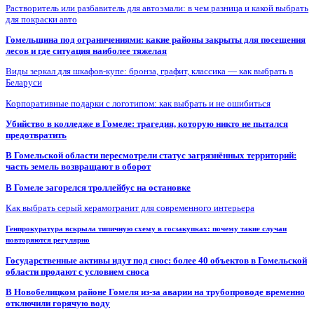
Растворитель или разбавитель для автоэмали: в чем разница и какой выбрать
для покраски авто
Гомельщина под ограничениями: какие районы закрыты для посещения
лесов и где ситуация наиболее тяжелая
Виды зеркал для шкафов-купе: бронза, графит, классика — как выбрать в
Беларуси
Корпоративные подарки с логотипом: как выбрать и не ошибиться
Убийство в колледже в Гомеле: трагедия, которую никто не пытался
предотвратить
В Гомельской области пересмотрели статус загрязнённых территорий:
часть земель возвращают в оборот
В Гомеле загорелся троллейбус на остановке
Как выбрать серый керамогранит для современного интерьера
Генпрокуратура вскрыла типичную схему в госзакупках: почему такие случаи
повторяются регулярно
Государственные активы идут под снос: более 40 объектов в Гомельской
области продают с условием сноса
В Новобелицком районе Гомеля из-за аварии на трубопроводе временно
отключили горячую воду