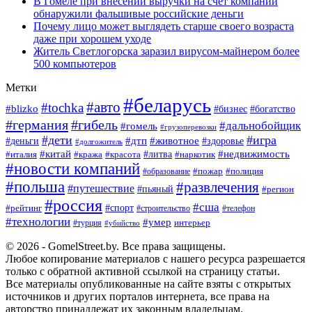
В Гомеле при внесении выручки на счёт компании
обнаружили фальшивые российские деньги
Почему лицо может выглядеть старше своего возраста
даже при хорошем уходе
Житель Светлогорска заразил вирусом-майнером более
500 компьютеров
Метки
#беларусь
#авто
#tochka
#blizko
#богатство
#бизнес
#германия
#гибель
#дальнобойщик
#гомель
#грузоперевозки
#дети
#игра
#животное
#дтп
#деньги
#здоровье
#долгожитель
#китай
#недвижимость
#италия
#кража
#красота
#литва
#наркотик
#новости компаний
#пожар
#полиция
#образование
#польша
#развлечения
#путешествие
#пьяный
#регион
#россия
#сша
#спорт
#рейтинг
#строительство
#телефон
#технологии
#умер
#турция
интерьер
#убийство
© 2026 - GomelStreet.by. Все права защищены.
Любое копирование материалов с нашего ресурса разрешается
только с обратной активной ссылкой на страницу статьи.
Все материалы опубликованные на сайте взяты с открытых
источников и других порталов интернета, все права на
авторство принадлежат их законным владельцам.