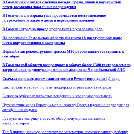
В Гомеле сохраняется сложная погода: грозы, ливни и порывистый
ветер, возможны локальные повреждения
В Гомеле после взрыва газа продолжается восстановление
повреждённого жилого дома и переселение жильцов
В Гомеле штраф за проезд превратился в уголовное дело
На посевной в Гомельской области выявили 16 преступлений: чаще
всего воруют топливо и материалы
Первый этап реконструкции трассы М10 рассчитывают завершить к
сентябрю
В Гомельской области возвращают в оборот более 1300 гектаров земель,
загрязнённых радионуклидами после аварии на Чернобыльской АЭС
Сначала воровал, потом сжигал дома: в Речице вору дали 9,5 года
Как пережить утрату: почему поддержка играет ключевую роль
Бизнес за рубежом: ключевые тенденции и что нужно учитывать
Путешествие через Европу к морю: почему Греция идеально подходит для
автобусного отдыха
Где купить электрику в Бресте: обзор популярных магазинов
электротоваров
Топ-5 причин, почему репетитор по математике поможет вашему ребенку