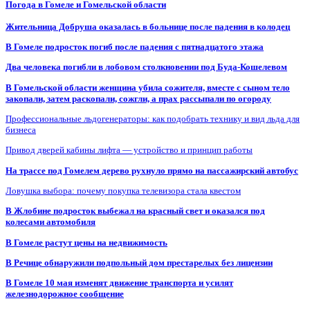
Погода в Гомеле и Гомельской области
Жительница Добруша оказалась в больнице после падения в колодец
В Гомеле подросток погиб после падения с пятнадцатого этажа
Два человека погибли в лобовом столкновении под Буда-Кошелевом
В Гомельской области женщина убила сожителя, вместе с сыном тело
закопали, затем раскопали, сожгли, а прах рассыпали по огороду
Профессиональные льдогенераторы: как подобрать технику и вид льда для
бизнеса
Привод дверей кабины лифта — устройство и принцип работы
На трассе под Гомелем дерево рухнуло прямо на пассажирский автобус
Ловушка выбора: почему покупка телевизора стала квестом
В Жлобине подросток выбежал на красный свет и оказался под
колесами автомобиля
В Гомеле растут цены на недвижимость
В Речице обнаружили подпольный дом престарелых без лицензии
В Гомеле 10 мая изменят движение транспорта и усилят
железнодорожное сообщение