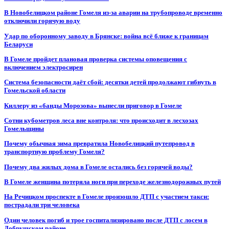
В Новобелицком районе Гомеля из-за аварии на трубопроводе временно
отключили горячую воду
Удар по оборонному заводу в Брянске: война всё ближе к границам
Беларуси
В Гомеле пройдет плановая проверка системы оповещения с
включением электросирен
Система безопасности даёт сбой: десятки детей продолжают гибнуть в
Гомельской области
Киллеру из «банды Морозова» вынесли приговор в Гомеле
Сотни кубометров леса вне контроля: что происходит в лесхозах
Гомельщины
Почему обычная зима превратила Новобелицкий путепровод в
транспортную проблему Гомеля?
Почему два жилых дома в Гомеле остались без горячей воды?
В Гомеле женщина потеряла ноги при переходе железнодорожных путей
На Речицком проспекте в Гомеле произошло ДТП с участием такси:
пострадали три человека
Один человек погиб и трое госпитализировано после ДТП с лосем в
Добрушском районе