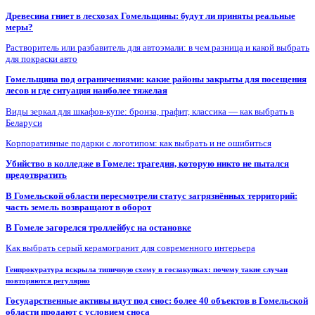
Древесина гниет в лесхозах Гомельщины: будут ли приняты реальные
меры?
Растворитель или разбавитель для автоэмали: в чем разница и какой выбрать
для покраски авто
Гомельщина под ограничениями: какие районы закрыты для посещения
лесов и где ситуация наиболее тяжелая
Виды зеркал для шкафов-купе: бронза, графит, классика — как выбрать в
Беларуси
Корпоративные подарки с логотипом: как выбрать и не ошибиться
Убийство в колледже в Гомеле: трагедия, которую никто не пытался
предотвратить
В Гомельской области пересмотрели статус загрязнённых территорий:
часть земель возвращают в оборот
В Гомеле загорелся троллейбус на остановке
Как выбрать серый керамогранит для современного интерьера
Генпрокуратура вскрыла типичную схему в госзакупках: почему такие случаи
повторяются регулярно
Государственные активы идут под снос: более 40 объектов в Гомельской
области продают с условием сноса