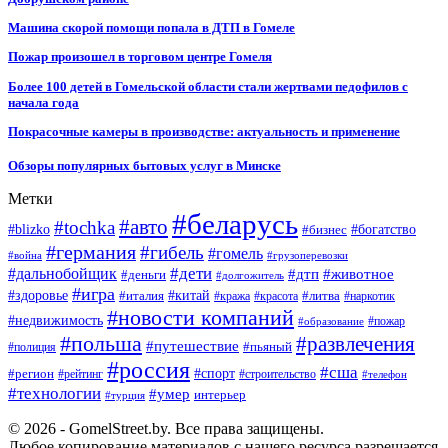
Машина скорой помощи попала в ДТП в Гомеле
Пожар произошел в торговом центре Гомеля
Более 100 детей в Гомельской области стали жертвами педофилов с
начала года
Покрасочные камеры в производстве: актуальность и применение
Обзоры популярных бытовых услуг в Минске
Метки
#беларусь
#авто
#tochka
#blizko
#бизнес
#богатство
#германия
#гибель
#гомель
#война
#грузоперевозки
#дальнобойщик
#дети
#дтп
#животное
#деньги
#долгожитель
#игра
#китай
#здоровье
#литва
#италия
#кража
#красота
#наркотик
#новости компаний
#недвижимость
#пожар
#образование
#польша
#развлечения
#путешествие
#пьяный
#полиция
#россия
#сша
#спорт
#регион
#рейтинг
#строительство
#телефон
#технологии
#умер
интерьер
#турция
© 2026 - GomelStreet.by. Все права защищены.
Любое копирование материалов с нашего ресурса разрешается